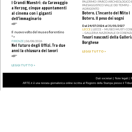
PALERMO I PARCO ARCHEOLOGICO 
I Grandi Maestri: da Caravaggio
PAESAGGISTICO VALLE DEI TEMPLI -
a Herzog, cinque appuntamenti
AGRIGENTO
Botero. L’incanto del Mito I
al cinema con i giganti
Botero. Il peso dei sogni
dell'immaginario
Dal 24/07/2026 al 31/01/2027
LECCE
| LECCE – MUSEO MUST I CO
Il nuovo volto del museo fiorentino
– GALLERIA NAZIONALE DI COSENZ
Tesori nascosti della Galleri
">
FIRENZE
| 06/08/2026
Borghese
Nel futuro degli Uffizi. Tra due
anni la chiusura dei lavori
LEGGI TUTTO >
LEGGI TUTTO >
|
|
Dati societari
Note legali
ARTE.it è una testata giornalistica online iscritta al Registro della Stampa presso il Trib