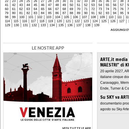
22
23
24
25
26
27
28
29
30
31
32
33
34
35
36
37
38
3
41
42
43
44
45
46
47
48
49
50
51
52
53
54
55
56
57
5
60
61
62
63
64
65
66
67
68
69
70
71
72
73
74
75
76
7
79
80
81
82
83
84
85
86
87
88
89
90
91
92
93
94
95
9
98
99
100
101
102
103
104
105
106
107
108
109
110
111
11
114
115
116
117
118
119
120
121
122
123
124
125
126
127
129
130
131
132
133
134
135
136
137
138
139
AGGIUNGI E
LE NOSTRE APP
ARTE.it media
MAESTRI" di K
20 aprile 2027, A
italiane cinque do
Caravaggio, Werne
Ende, Turner & Co
Su SKY va AR
documentario prod
agosto su Sky Arte
VEDI TUTTE LE APP