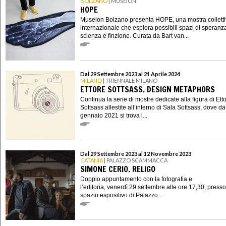
BOLZANO
| MUSEION
HOPE
Museion Bolzano presenta HOPE, una mostra collett
internazionale che esplora possibili spazi di speranza
scienza e finzione. Curata da Bart van...
Dal 29 Settembre 2023 al 21 Aprile 2024
MILANO
| TRIENNALE MILANO
ETTORE SOTTSASS. DESIGN METAPHORS
Continua la serie di mostre dedicate alla figura di Ett
Sottsass allestite all’interno di Sala Sottsass, dove da
gennaio 2021 si trova l...
Dal 29 Settembre 2023 al 12 Novembre 2023
CATANIA
| PALAZZO SCAMMACCA
SIMONE CERIO. RELIGO
Doppio appuntamento con la fotografia e
l’editoria, venerdì 29 settembre alle ore 17,30, presso
spazio espositivo di Palazzo...