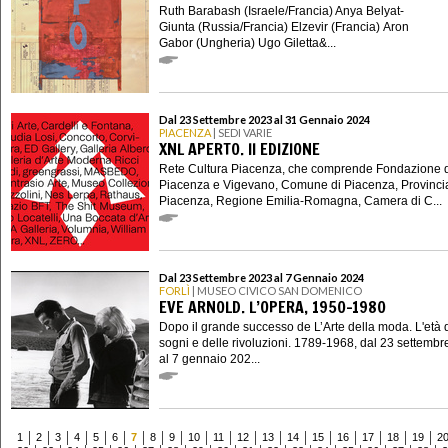
Ruth Barabash (Israele/Francia) Anya Belyat-
Giunta (Russia/Francia) Elzevir (Francia) Aron
Gabor (Ungheria) Ugo Giletta&...
Dal 23 Settembre 2023 al 31 Gennaio 2024
PIACENZA
| SEDI VARIE
XNL APERTO. II EDIZIONE
Rete Cultura Piacenza, che comprende Fondazione 
Piacenza e Vigevano, Comune di Piacenza, Provincia
Piacenza, Regione Emilia-Romagna, Camera di C...
Dal 23 Settembre 2023 al 7 Gennaio 2024
FORLÌ
| MUSEO CIVICO SAN DOMENICO
EVE ARNOLD. L’OPERA, 1950-1980
Dopo il grande successo de L’Arte della moda. L'età 
sogni e delle rivoluzioni. 1789-1968, dal 23 settemb
al 7 gennaio 202...
1
2
3
4
5
6
7
8
9
10
11
12
13
14
15
16
17
18
19
2