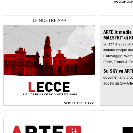
AGGIUNGI E
LE NOSTRE APP
ARTE.it media
MAESTRI" di K
20 aprile 2027, A
italiane cinque do
Caravaggio, Werne
Ende, Turner & Co
Su SKY va AR
documentario prod
agosto su Sky Arte
VEDI TUTTE LE APP
>