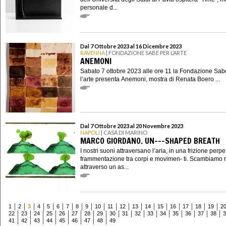
personale d...
Dal 7 Ottobre 2023 al 16 Dicembre 2023
RAVENNA
| FONDAZIONE SABE PER L’ARTE
ANEMONI
Sabato 7 ottobre 2023 alle ore 11 la Fondazione Sab
l’arte presenta Anemoni, mostra di Renata Boero ...
Dal 7 Ottobre 2023 al 20 Novembre 2023
NAPOLI
| CASA DI MARINO
MARCO GIORDANO. UN---SHAPED BREATH
I nostri suoni attraversano l’aria, in una frizione perp
frammentazione tra corpi e movimen- ti. Scambiamo re
attraverso un as...
1
2
3
4
5
6
7
8
9
10
11
12
13
14
15
16
17
18
19
2
22
23
24
25
26
27
28
29
30
31
32
33
34
35
36
37
38
3
41
42
43
44
45
46
47
48
49