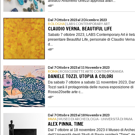
artistico Antonello Ghezzi approda al&n...
Dal 7 Ottobre 2023 al 2 Dicembre 2023
BOLOGNA
| LABS CONTEMPORARY ART
CLAUDIO VERNA. BEAUTIFUL LIFE
Sabato 7 ottobre 2023, LABS Contemporary Art è lieta
presentare Beautiful Life, personale di Claudio Verna
d...
Dal 7 Ottobre 2023 al 11 Novembre 2023
ROMA
| ROSSO20SETTE ARTE CONTEMPORANEA
DANIELE TOZZI. UTOPIA A COLORI
Da sabato 7 ottobre a sabato 11 novembre 2023, Dan
Tozzi sarà il protagonista delle nuova esposizione di
Rosso20sette arte c...
Dal 7 Ottobre 2023 al 18 Novembre 2023
PAVIA
| MUSEO DI ARCHEOLOGIA - UNIVERSITÀ DI PAVIA
ALEX PINNA. TIME
Dal 7 ottobre al 18 novembre 2023 il Museo di Arche
dell’Università degli Studi di Pavia ospiterà "Time", m