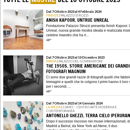
Dal 7 Ottobre 2023 al 4 Febbraio 2024
FIRENZE
| PALAZZO STROZZI
ANISH KAPOOR. UNTRUE UNREAL
Fondazione Palazzo Strozzi presenta Anish Kapoor. 
Unreal, nuova grande mostra ideata e realizzata insi
celebre maestro che ha ri...
Dal 7 Ottobre 2023 al 10 Dicembre 2023
PARMA
| PALAZZO DEL GOVERNATORE
THE 1950S. STORIE AMERICANE DEI GRANDI
FOTOGRAFI MAGNUM
Ci sono due grandi razze di fotografi:quelli che fabbr
immagini e quelli che le colgono.I primi hanno il loro s
per i secondi, ...
Dal 7 Ottobre 2023 al 14 Gennaio 2024
LA SPEZIA
| CAMEC - CENTRO ARTE MODERNA E
CONTEMPORANEA
ANTONELLO GHEZZI. TERRA CIELO IPERURAN
Dopo il successo riscosso nei musei internazionali, d
Madrid a Beirut, da New York ad Atene, il duo