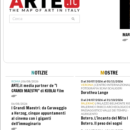
MAR
N
OTIZIE
M
OSTRE
ROMA
| 06/08/2026
Dal 30/07/2026 al 01/11/2026
ARTE.it media partner de "I
VERONA
| CENTRO INTERNAZIONAL
FOTOGRAFIA SCAVI SCALIGERI
GRANDI MAESTRI" di KUBLAI Film
Dorothea Lange
Dal 24/07/2026 al 31/10/2026
PALERMO
| PALAZZO BELMONTE RIS
06/08/2026
PALERMO I PARCO ARCHEOLOGICO 
I Grandi Maestri: da Caravaggio
PAESAGGISTICO VALLE DEI TEMPLI -
a Herzog, cinque appuntamenti
AGRIGENTO
Botero. L’incanto del Mito I
al cinema con i giganti
Botero. Il peso dei sogni
dell'immaginario