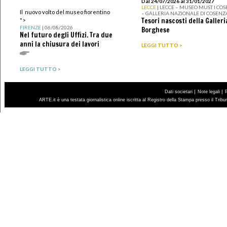
Dal 24/07/2026 al 31/01/2027
LECCE
| LECCE – MUSEO MUST I CO
Il nuovo volto del museo fiorentino
– GALLERIA NAZIONALE DI COSENZ
Tesori nascosti della Galleri
">
FIRENZE
| 06/08/2026
Borghese
Nel futuro degli Uffizi. Tra due
anni la chiusura dei lavori
LEGGI TUTTO >
LEGGI TUTTO >
|
|
Dati societari
Note legali
ARTE.it è una testata giornalistica online iscritta al Registro della Stampa presso il Trib