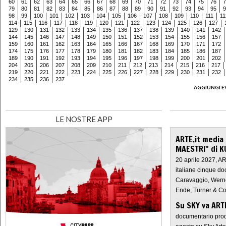
60
61
62
63
64
65
66
67
68
69
70
71
72
73
74
75
76
7
79
80
81
82
83
84
85
86
87
88
89
90
91
92
93
94
95
9
98
99
100
101
102
103
104
105
106
107
108
109
110
111
11
114
115
116
117
118
119
120
121
122
123
124
125
126
127
129
130
131
132
133
134
135
136
137
138
139
140
141
142
144
145
146
147
148
149
150
151
152
153
154
155
156
157
159
160
161
162
163
164
165
166
167
168
169
170
171
172
174
175
176
177
178
179
180
181
182
183
184
185
186
187
189
190
191
192
193
194
195
196
197
198
199
200
201
202
204
205
206
207
208
209
210
211
212
213
214
215
216
217
219
220
221
222
223
224
225
226
227
228
229
230
231
232
234
235
236
237
AGGIUNGI E
LE NOSTRE APP
ARTE.it media
MAESTRI" di K
20 aprile 2027, A
italiane cinque do
Caravaggio, Werne
Ende, Turner & Co
Su SKY va AR
documentario prod