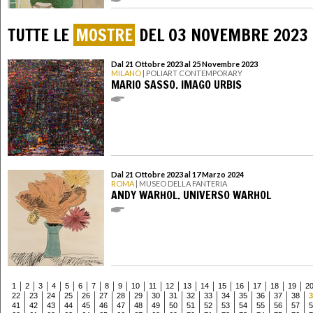
TUTTE LE
MOSTRE
DEL 03 NOVEMBRE 2023
Dal 21 Ottobre 2023 al 25 Novembre 2023
MILANO
| POLIART CONTEMPORARY
MARIO SASSO. IMAGO URBIS
Dal 21 Ottobre 2023 al 17 Marzo 2024
ROMA
| MUSEO DELLA FANTERIA
ANDY WARHOL. UNIVERSO WARHOL
1
2
3
4
5
6
7
8
9
10
11
12
13
14
15
16
17
18
19
2
22
23
24
25
26
27
28
29
30
31
32
33
34
35
36
37
38
3
41
42
43
44
45
46
47
48
49
50
51
52
53
54
55
56
57
5