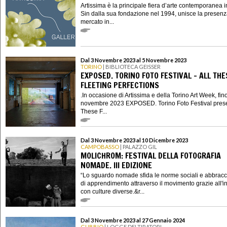
Artissima è la principale fiera d’arte contemporanea in 
Sin dalla sua fondazione nel 1994, unisce la presenz
mercato in...
Dal 3 Novembre 2023 al 5 Novembre 2023
TORINO
| BIBLIOTECA GEISSER
EXPOSED. TORINO FOTO FESTIVAL - ALL THE
FLEETING PERFECTIONS
.In occasione di Artissima e della Torino Art Week, fin
novembre 2023 EXPOSED. Torino Foto Festival prese
These F...
Dal 3 Novembre 2023 al 10 Dicembre 2023
CAMPOBASSO
| PALAZZO GIL
MOLICHROM: FESTIVAL DELLA FOTOGRAFIA
NOMADE. III EDIZIONE
“Lo sguardo nomade sfida le norme sociali e abbracci
di apprendimento attraverso il movimento grazie all'i
con culture diverse.&r...
Dal 3 Novembre 2023 al 27 Gennaio 2024
GUBBIO
| LOGGE DEI TIRATORI