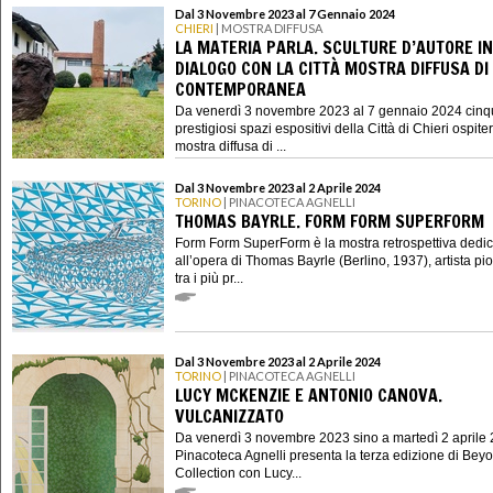
Dal 3 Novembre 2023 al 7 Gennaio 2024
CHIERI
| MOSTRA DIFFUSA
LA MATERIA PARLA. SCULTURE D’AUTORE IN
DIALOGO CON LA CITTÀ MOSTRA DIFFUSA DI
CONTEMPORANEA
Da venerdì 3 novembre 2023 al 7 gennaio 2024 cin
prestigiosi spazi espositivi della Città di Chieri ospit
mostra diffusa di ...
Dal 3 Novembre 2023 al 2 Aprile 2024
TORINO
| PINACOTECA AGNELLI
THOMAS BAYRLE. FORM FORM SUPERFORM
Form Form SuperForm è la mostra retrospettiva dedic
all’opera di Thomas Bayrle (Berlino, 1937), artista pi
tra i più pr...
Dal 3 Novembre 2023 al 2 Aprile 2024
TORINO
| PINACOTECA AGNELLI
LUCY MCKENZIE E ANTONIO CANOVA.
VULCANIZZATO
Da venerdì 3 novembre 2023 sino a martedì 2 aprile 
Pinacoteca Agnelli presenta la terza edizione di Bey
Collection con Lucy...