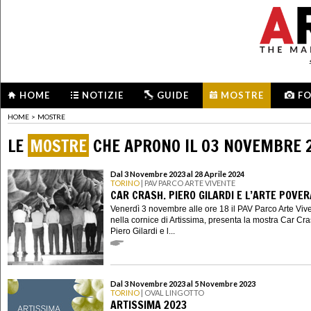
HOME
NOTIZIE
GUIDE
MOSTRE
F
HOME
>
MOSTRE
LE
MOSTRE
CHE APRONO IL 03 NOVEMBRE 
Dal 3 Novembre 2023 al 28 Aprile 2024
TORINO
| PAV PARCO ARTE VIVENTE
CAR CRASH. PIERO GILARDI E L’ARTE POVER
Venerdì 3 novembre alle ore 18 il PAV Parco Arte Viv
nella cornice di Artissima, presenta la mostra Car Cra
Piero Gilardi e l...
Dal 3 Novembre 2023 al 5 Novembre 2023
TORINO
| OVAL LINGOTTO
ARTISSIMA 2023