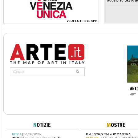
agosto su Sky Arte
VEDI TUTTE LE APP
>
ANT
N
OTIZIE
M
OSTRE
ROMA
| 06/08/2026
Dal 30/07/2026 al 01/11/2026
VERONA
| CENTRO INTERNAZIONAL