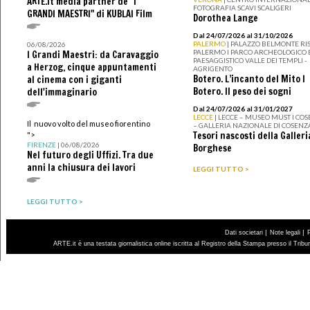
ARTE.it media partner de "I
FOTOGRAFIA SCAVI SCALIGERI
GRANDI MAESTRI" di KUBLAI Film
Dorothea Lange
Dal 24/07/2026 al 31/10/2026
PALERMO
| PALAZZO BELMONTE RIS
06/08/2026
PALERMO I PARCO ARCHEOLOGICO 
I Grandi Maestri: da Caravaggio
PAESAGGISTICO VALLE DEI TEMPLI -
a Herzog, cinque appuntamenti
AGRIGENTO
Botero. L’incanto del Mito I
al cinema con i giganti
Botero. Il peso dei sogni
dell'immaginario
Dal 24/07/2026 al 31/01/2027
LECCE
| LECCE – MUSEO MUST I CO
Il nuovo volto del museo fiorentino
– GALLERIA NAZIONALE DI COSENZ
Tesori nascosti della Galleri
">
FIRENZE
| 06/08/2026
Borghese
Nel futuro degli Uffizi. Tra due
anni la chiusura dei lavori
LEGGI TUTTO >
LEGGI TUTTO >
|
|
Dati societari
Note legali
ARTE.it è una testata giornalistica online iscritta al Registro della Stampa presso il Trib