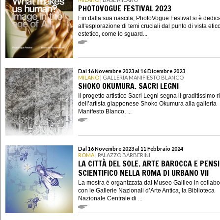
PHOTOVOGUE FESTIVAL 2023
Fin dalla sua nascita, PhotoVogue Festival si è dedic
all'esplorazione di temi cruciali dal punto di vista etic
estetico, come lo sguard...
Dal 16 Novembre 2023 al 16 Dicembre 2023
MILANO
| GALLERIA MANIFIESTO BLANCO
SHOKO OKUMURA. SACRI LEGNI
Il progetto artistico Sacri Legni segna il graditissimo r
dell’artista giapponese Shoko Okumura alla galleria
Manifesto Blanco, ...
Dal 16 Novembre 2023 al 11 Febbraio 2024
ROMA
| PALAZZO BARBERINI
LA CITTÀ DEL SOLE. ARTE BAROCCA E PENS
SCIENTIFICO NELLA ROMA DI URBANO VII
La mostra è organizzata dal Museo Galileo in collab
con le Gallerie Nazionali d’Arte Antica, la Biblioteca
Nazionale Centrale di ...