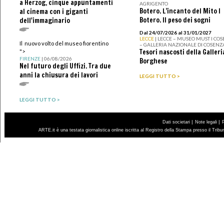
a Herzog, cinque appuntamenti
AGRIGENTO
Botero. L’incanto del Mito I
al cinema con i giganti
Botero. Il peso dei sogni
dell'immaginario
Dal 24/07/2026 al 31/01/2027
LECCE
| LECCE – MUSEO MUST I CO
Il nuovo volto del museo fiorentino
– GALLERIA NAZIONALE DI COSENZ
Tesori nascosti della Galleri
">
FIRENZE
| 06/08/2026
Borghese
Nel futuro degli Uffizi. Tra due
anni la chiusura dei lavori
LEGGI TUTTO >
LEGGI TUTTO >
|
|
Dati societari
Note legali
ARTE.it è una testata giornalistica online iscritta al Registro della Stampa presso il Trib