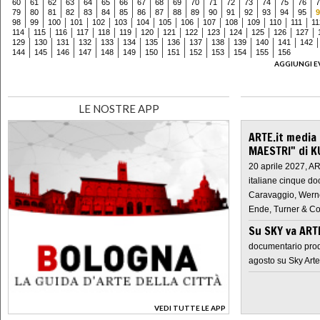
60
61
62
63
64
65
66
67
68
69
70
71
72
73
74
75
76
7
79
80
81
82
83
84
85
86
87
88
89
90
91
92
93
94
95
9
98
99
100
101
102
103
104
105
106
107
108
109
110
111
11
114
115
116
117
118
119
120
121
122
123
124
125
126
127
129
130
131
132
133
134
135
136
137
138
139
140
141
142
144
145
146
147
148
149
150
151
152
153
154
155
156
AGGIUNGI E
LE NOSTRE APP
ARTE.it media
MAESTRI" di K
20 aprile 2027, A
italiane cinque do
Caravaggio, Werne
Ende, Turner & Co
Su SKY va AR
documentario prod
agosto su Sky Arte
VEDI TUTTE LE APP
>