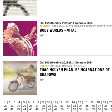
Dal 15 Settembre 2023 al 14 Gennaio 2024
TORINO
| SALA GONIN STAZIONE DI TORINO PORTA NU
BODY WORLDS - VITAL
Dal 14 Settembre 2023 al 14 Gennaio 2024
MILANO
| PIRELLI HANGARBICOCCA
THAO NGUYEN PHAN. REINCARNATIONS OF
SHADOWS
1
2
3
4
5
6
7
8
9
10
11
12
13
14
15
16
17
18
19
2
22
23
24
25
26
27
28
29
30
31
32
33
34
35
36
37
38
3
41
42
43
44
45
46
47
48
49
50
51
52
53
54
55
56
57
5