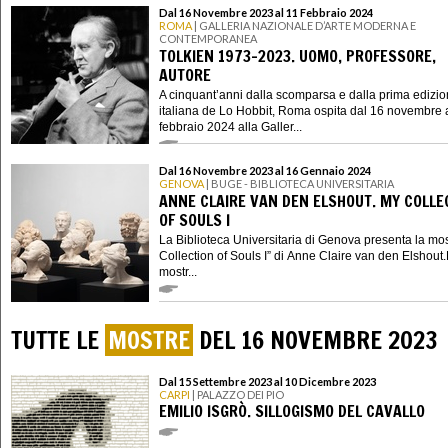
Dal 16 Novembre 2023 al 11 Febbraio 2024
ROMA
| GALLERIA NAZIONALE D’ARTE MODERNA E
CONTEMPORANEA
TOLKIEN 1973–2023. UOMO, PROFESSORE,
AUTORE
A cinquant’anni dalla scomparsa e dalla prima edizi
italiana de Lo Hobbit, Roma ospita dal 16 novembre a
febbraio 2024 alla Galler...
Dal 16 Novembre 2023 al 16 Gennaio 2024
GENOVA
| BUGE - BIBLIOTECA UNIVERSITARIA
ANNE CLAIRE VAN DEN ELSHOUT. MY COLLE
OF SOULS I
La Biblioteca Universitaria di Genova presenta la mo
Collection of Souls I” di Anne Claire van den Elshout
mostr...
TUTTE LE
MOSTRE
DEL 16 NOVEMBRE 2023
Dal 15 Settembre 2023 al 10 Dicembre 2023
CARPI
| PALAZZO DEI PIO
EMILIO ISGRÒ. SILLOGISMO DEL CAVALLO