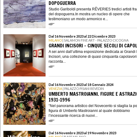
DOPOGUERRA
Studio Gariboldi presenta RÊVERIES tredici artisti fr
del dopoguerra.In mostra un nucleo di opere che
testimoniano un modo armonico e...
Dal 16 Novembre 2023 al 22 Dicembre 2023
MILANO
| SALAMON FINE ART - PALAZZO CICOGNA
GRANDI INCISORI - CINQUE SECOLI DI CAPO
A sei anni dall’ultima esposizione dedicata ai Grandi
Incisori, una collezione di quasi cinquanta capolavor
racconta...
Dal 16 Novembre 2023 al 18 Gennaio 2024
VENEZIA
| PALAZZO PISANI REVEDIN
UMBERTO MASTROIANNI. FIGURE E ASTRAZI
1931-1996
“Nel panorama artistico del Novecento si staglia la p
figura di Umberto Mastroianni al quale dobbiamo
l’incessante ricerca di nuovi...
Dal 16 Novembre 2023 al 19 Novembre 2023
MILANO
| BASE MILANO