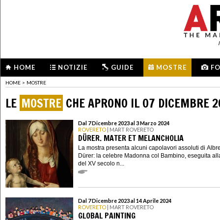
HOME
NOTIZIE
GUIDE
MOSTRE
F
HOME
>
MOSTRE
LE
MOSTRE
CHE APRONO IL 07 DICEMBRE 2
Dal 7 Dicembre 2023 al 3 Marzo 2024
ROVERETO
| MART ROVERETO
DÜRER. MATER ET MELANCHOLIA
La mostra presenta alcuni capolavori assoluti di Albr
Dürer: la celebre Madonna col Bambino, eseguita alla
del XV secolo n...
Dal 7 Dicembre 2023 al 14 Aprile 2024
ROVERETO
| MART ROVERETO
GLOBAL PAINTING