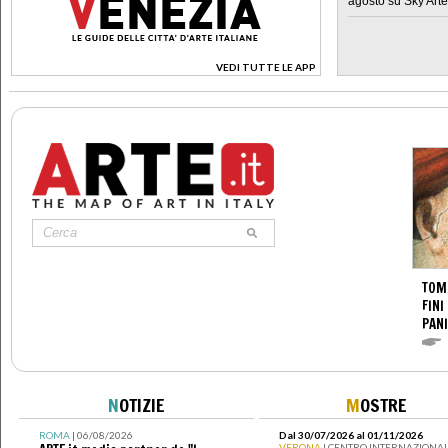
agosto su Sky Arte
VEDI TUTTE LE APP
>
TOM
FINI
PANI
N
OTIZIE
M
OSTRE
ROMA
| 06/08/2026
Dal 30/07/2026 al 01/11/2026
VERONA
| CENTRO INTERNAZIONAL