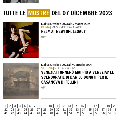
TUTTE LE
MOSTRE
DEL 07 DICEMBRE 2023
Dal 18 Ottobre 2023 al 17 Marzo 2024
ROMA
| MUSEO DELL'ARA PACIS
HELMUT NEWTON. LEGACY
Dal 18 Ottobre 2023 al 7 Gennaio 2024
VENEZIA
| NEGOZIO OLIVETTI
VENEZIA! TORNERÒ MAI PIÙ A VENEZIA? LE
SCENOGRAFIE DI DANILO DONATI PER IL
CASANOVA DI FELLINI
1
2
3
4
5
6
7
8
9
10
11
12
13
14
15
16
17
18
19
2
22
23
24
25
26
27
28
29
30
31
32
33
34
35
36
37
38
3
41
42
43
44
45
46
47
48
49
50
51
52
53
54
55
56
57
5