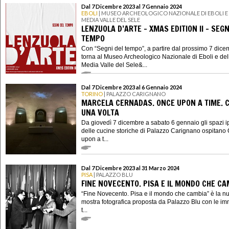
Dal 7 Dicembre 2023 al 7 Gennaio 2024
EBOLI
| MUSEO ARCHEOLOGICO NAZIONALE DI EBOLI E
MEDIA VALLE DEL SELE
LENZUOLA D’ARTE - XMAS EDITION II - SEGN
TEMPO
Con “Segni del tempo”, a partire dal prossimo 7 dice
torna al Museo Archeologico Nazionale di Eboli e del
Media Valle del Sele&...
Dal 7 Dicembre 2023 al 6 Gennaio 2024
TORINO
| PALAZZO CARIGNANO
MARCELA CERNADAS. ONCE UPON A TIME. C
UNA VOLTA
Da giovedì 7 dicembre a sabato 6 gennaio gli spazi i
delle cucine storiche di Palazzo Carignano ospitano
upon a t...
Dal 7 Dicembre 2023 al 31 Marzo 2024
PISA
| PALAZZO BLU
FINE NOVECENTO. PISA E IL MONDO CHE CA
“Fine Novecento. Pisa e il mondo che cambia” è la n
mostra fotografica proposta da Palazzo Blu con le im
t...