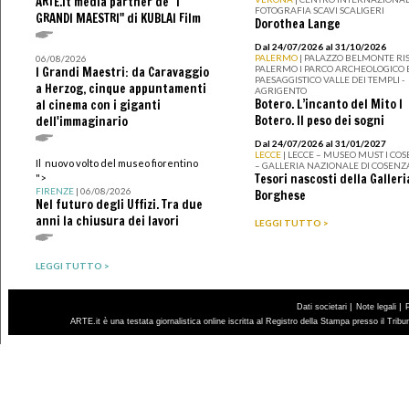
ARTE.it media partner de "I
FOTOGRAFIA SCAVI SCALIGERI
GRANDI MAESTRI" di KUBLAI Film
Dorothea Lange
Dal 24/07/2026 al 31/10/2026
PALERMO
| PALAZZO BELMONTE RIS
06/08/2026
PALERMO I PARCO ARCHEOLOGICO 
I Grandi Maestri: da Caravaggio
PAESAGGISTICO VALLE DEI TEMPLI -
a Herzog, cinque appuntamenti
AGRIGENTO
Botero. L’incanto del Mito I
al cinema con i giganti
Botero. Il peso dei sogni
dell'immaginario
Dal 24/07/2026 al 31/01/2027
LECCE
| LECCE – MUSEO MUST I CO
Il nuovo volto del museo fiorentino
– GALLERIA NAZIONALE DI COSENZ
Tesori nascosti della Galleri
">
FIRENZE
| 06/08/2026
Borghese
Nel futuro degli Uffizi. Tra due
anni la chiusura dei lavori
LEGGI TUTTO >
LEGGI TUTTO >
|
|
Dati societari
Note legali
ARTE.it è una testata giornalistica online iscritta al Registro della Stampa presso il Trib