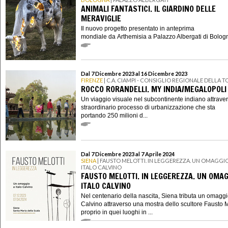
ANIMALI FANTASTICI. IL GIARDINO DELLE
MERAVIGLIE
Il nuovo progetto presentato in anteprima
mondiale da Arthemisia a Palazzo Albergati di Bologn
Dal 7 Dicembre 2023 al 16 Dicembre 2023
FIRENZE
| C.A. CIAMPI - CONSIGLIO REGIONALE DELLA 
ROCCO RORANDELLI. MY INDIA/MEGALOPOLI
Un viaggio visuale nel subcontinente indiano attraver
straordinario processo di urbanizzazione che sta
portando 250 milioni d...
Dal 7 Dicembre 2023 al 7 Aprile 2024
SIENA
| FAUSTO MELOTTI. IN LEGGEREZZA. UN OMAGGIO
ITALO CALVINO
FAUSTO MELOTTI. IN LEGGEREZZA. UN OMAG
ITALO CALVINO
Nel centenario della nascita, Siena tributa un omaggio
Calvino attraverso una mostra dello scultore Fausto Me
proprio in quei luoghi in ...