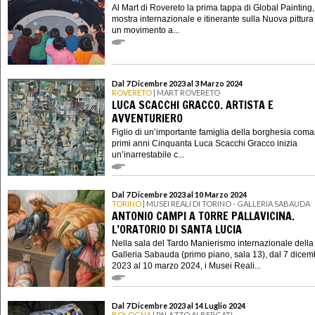
Al Mart di Rovereto la prima tappa di Global Painting
mostra internazionale e itinerante sulla Nuova pittura
un movimento a...
Dal 7 Dicembre 2023 al 3 Marzo 2024
ROVERETO
| MART ROVERETO
LUCA SCACCHI GRACCO. ARTISTA E
AVVENTURIERO
Figlio di un’importante famiglia della borghesia coma
primi anni Cinquanta Luca Scacchi Gracco inizia
un’inarrestabile c...
Dal 7 Dicembre 2023 al 10 Marzo 2024
TORINO
| MUSEI REALI DI TORINO - GALLERIA SABAUDA
ANTONIO CAMPI A TORRE PALLAVICINA.
L’ORATORIO DI SANTA LUCIA
Nella sala del Tardo Manierismo internazionale della
Galleria Sabauda (primo piano, sala 13), dal 7 dicem
2023 al 10 marzo 2024, i Musei Reali...
Dal 7 Dicembre 2023 al 14 Luglio 2024
BOLOGNA
| PALAZZO ALBERGATI