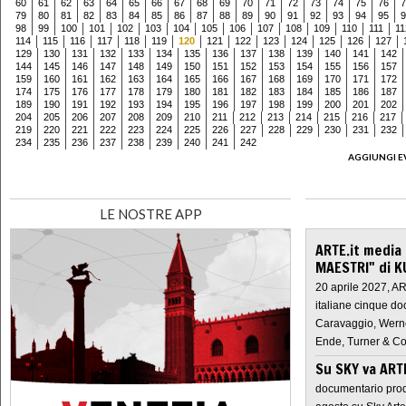
60
61
62
63
64
65
66
67
68
69
70
71
72
73
74
75
76
7
79
80
81
82
83
84
85
86
87
88
89
90
91
92
93
94
95
9
98
99
100
101
102
103
104
105
106
107
108
109
110
111
11
114
115
116
117
118
119
120
121
122
123
124
125
126
127
129
130
131
132
133
134
135
136
137
138
139
140
141
142
144
145
146
147
148
149
150
151
152
153
154
155
156
157
159
160
161
162
163
164
165
166
167
168
169
170
171
172
174
175
176
177
178
179
180
181
182
183
184
185
186
187
189
190
191
192
193
194
195
196
197
198
199
200
201
202
204
205
206
207
208
209
210
211
212
213
214
215
216
217
219
220
221
222
223
224
225
226
227
228
229
230
231
232
234
235
236
237
238
239
240
241
242
AGGIUNGI E
LE NOSTRE APP
ARTE.it media
MAESTRI" di K
20 aprile 2027, A
italiane cinque do
Caravaggio, Werne
Ende, Turner & Co
Su SKY va AR
documentario prod