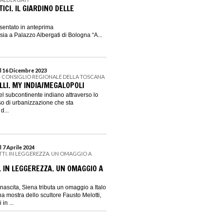
ICI. IL GIARDINO DELLE
esentato in anteprima
ia a Palazzo Albergati di Bologna “A...
l 16 Dicembre 2023
I - CONSIGLIO REGIONALE DELLA TOSCANA
LI. MY INDIA/MEGALOPOLI
el subcontinente indiano attraverso lo
so di urbanizzazione che sta
d...
 7 Aprile 2024
TTI. IN LEGGEREZZA. UN OMAGGIO A
. IN LEGGEREZZA. UN OMAGGIO A
nascita, Siena tributa un omaggio a Italo
a mostra dello scultore Fausto Melotti,
in ...