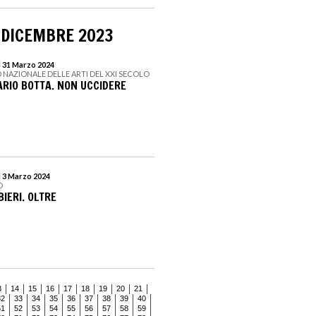
 DICEMBRE 2023
l 31 Marzo 2024
 NAZIONALE DELLE ARTI DEL XXI SECOLO
ARIO BOTTA. NON UCCIDERE
l 3 Marzo 2024
D
IERI. OLTRE
3
14
15
16
17
18
19
20
21
32
33
34
35
36
37
38
39
40
51
52
53
54
55
56
57
58
59