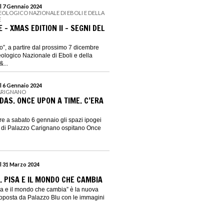
l 7 Gennaio 2024
OLOGICO NAZIONALE DI EBOLI E DELLA
E
 - XMAS EDITION II - SEGNI DEL
”, a partire dal prossimo 7 dicembre
ologico Nazionale di Eboli e della
...
l 6 Gennaio 2024
CARIGNANO
AS. ONCE UPON A TIME. C’ERA
e a sabato 6 gennaio gli spazi ipogei
e di Palazzo Carignano ospitano Once
l 31 Marzo 2024
. PISA E IL MONDO CHE CAMBIA
a e il mondo che cambia” è la nuova
roposta da Palazzo Blu con le immagini