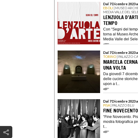
Dal 7 Dicembre 2023 a
EBOLI
| MUSEO ARCHE
MEDIA VALLE DEL SEL
LENZUOLA D’ARTE
TEMPO
Con “Segni del tempo
torna al Museo Arche
Media Valle del Sele&
Dal 7 Dicembre 2023 a
TORINO
| PALAZZO 
MARCELA CERNAD
UNA VOLTA
Da giovedì 7 dicembr
delle cucine storich
upon a t...
Dal 7 Dicembre 2023 a
PISA
| PALAZZO BLU
FINE NOVECENTO
“Fine Novecento. Pis
mostra fotografica p
t...