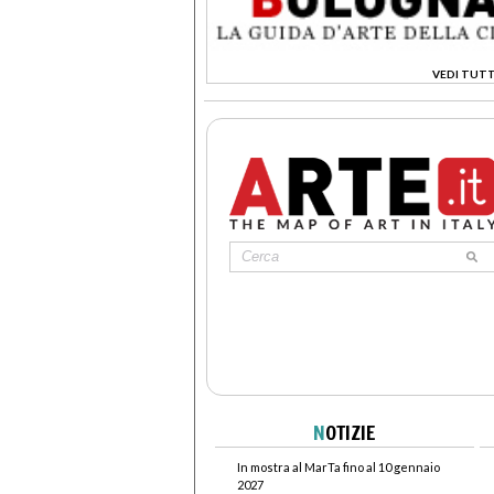
VEDI TUTT
>
N
OTIZIE
In mostra al MarTa fino al 10 gennaio
2027