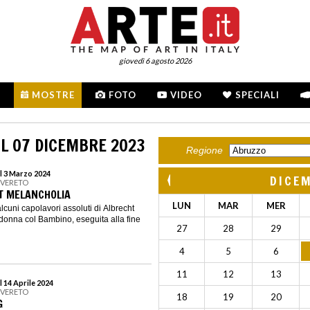
giovedì 6 agosto 2026
MOSTRE
FOTO
VIDEO
SPECIALI
L 07 DICEMBRE 2023
Regione
l 3 Marzo 2024
DICE
OVERETO
T MELANCHOLIA
LUN
MAR
MER
lcuni capolavori assoluti di Albrecht
donna col Bambino, eseguita alla fine
27
28
29
4
5
6
11
12
13
 14 Aprile 2024
OVERETO
18
19
20
G