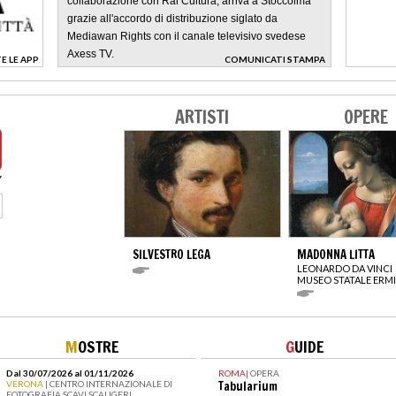
collaborazione con Rai Cultura, arriva a Stoccolma
grazie all'accordo di distribuzione siglato da
Mediawan Rights con il canale televisivo svedese
Axess TV.
E LE APP
COMUNICATI STAMPA
>
ARTISTI
OPERE
SILVESTRO LEGA
MADONNA LITTA
LEONARDO DA VINCI
MUSEO STATALE ERM
M
OSTRE
G
UIDE
Dal 30/07/2026 al 01/11/2026
ROMA
|
OPERA
VERONA
| CENTRO INTERNAZIONALE DI
Tabularium
FOTOGRAFIA SCAVI SCALIGERI