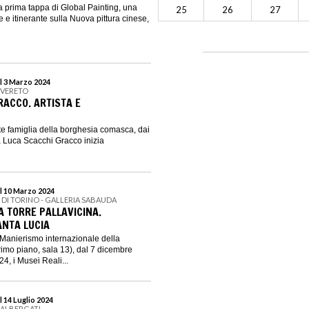
a prima tappa di Global Painting, una
25
26
27
 e itinerante sulla Nuova pittura cinese,
l 3 Marzo 2024
OVERETO
RACCO. ARTISTA E
nte famiglia della borghesia comasca, dai
 Luca Scacchi Gracco inizia
l 10 Marzo 2024
I DI TORINO - GALLERIA SABAUDA
A TORRE PALLAVICINA.
ANTA LUCIA
 Manierismo internazionale della
imo piano, sala 13), dal 7 dicembre
4, i Musei Reali...
 14 Luglio 2024
 ALBERGATI