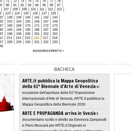
70
71
72
73
74
75
76
77
78
89
90
91
92
93
94
95
96
97
107
108
109
110
111
112
113
2
123
124
125
126
127
128
37
138
139
140
141
142
143
52
153
154
155
156
157
158
67
168
169
170
171
172
173
82
183
184
185
186
187
188
97
198
199
200
201
202
203
12
213
214
215
216
217
218
27
228
229
230
231
232
233
42
AGGIUNGI EVENTO >
BACHECA
ARTE.it pubblica la Mappa Geopolitica
della 61ª Biennale d'Arte di Venezia
In
occasione dell'apertura della 61ª Esposizione
Internazionale d'Arte di Venezia, ARTE.it pubblica la
Mappa Geopolitica della Biennale 2026
ARTE E PROPAGANDA arriva in Svezia
Il
documentario scritto e diretto da Eleonora Zamparutti
e Piero Muscarà per ARTE.it Originals in