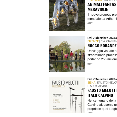
ANIMALI FANTAST
MERAVIGLIE
Il nuovo progetto pr
mondiale da Arthemis
Dal 7 Dicembre 2023 a
FIRENZE
| C.A. CIAMP
ROCCO RORANDEL
Un viaggio visuale n
straordinario proces
portando 250 milioni 
Dal 7 Dicembre 2023 al
SIENA
| FAUSTO MELO
ITALO CALVINO
FAUSTO MELOTTI
ITALO CALVINO
Nel centenario della 
Calvino attraverso un
proprio in quei luoghi 