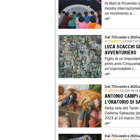
Al Mart di Rovereto l
mostra internazionale
un movimento a...
Dal 7 Dicembre 2023 a
ROVERETO
| MART R
LUCA SCACCHI G
AVVENTURIERO
Figlio di un’importa
primi anni Cinquanta
un’inarrestabile c...
Dal 7 Dicembre 2023 a
TORINO
| MUSEI REAL
ANTONIO CAMPI 
L’ORATORIO DI S
Nella sala del Tardo
Galleria Sabauda (pr
2023 al 10 marzo 202
Dal 7 Dicembre 2023 al
BOLOGNA
| PALAZZO