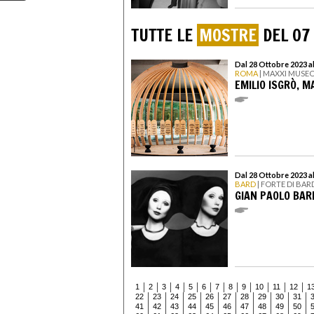
TUTTE LE
MOSTRE
DEL 07
Dal 28 Ottobre 2023 a
ROMA
| MAXXI MUSEO
EMILIO ISGRÒ, M
Dal 28 Ottobre 2023 a
BARD
| FORTE DI BAR
GIAN PAOLO BARB
1
2
3
4
5
6
7
8
9
10
11
12
1
22
23
24
25
26
27
28
29
30
31
41
42
43
44
45
46
47
48
49
50