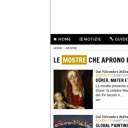
HOME
NOTIZIE
GUIDE
HOME
>
MOSTRE
LE
MOSTRE
CHE APRONO I
Dal 7 Dicembre 2023 a
ROVERETO
| MART R
DÜRER. MATER E
La mostra presenta a
Dürer: la celebre Ma
del XV secolo n...
Dal 7 Dicembre 2023 al
ROVERETO
| MART R
GLOBAL PAINTIN