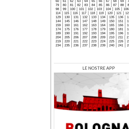
60
61
62
63
64
65
66
67
68
69
79
80
81
82
83
84
85
86
87
88
98
99
100
101
102
103
104
105
106
114
115
116
117
118
119
120
121
12
129
130
131
132
133
134
135
136
1
144
145
146
147
148
149
150
151
1
159
160
161
162
163
164
165
166
1
174
175
176
177
178
179
180
181
1
189
190
191
192
193
194
195
196
1
204
205
206
207
208
209
210
211
2
219
220
221
222
223
224
225
226
2
234
235
236
237
238
239
240
241
2
LE NOSTRE APP