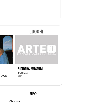
LUOGHI
RIETBERG MUSEUM
ZURIGO
ITAGE
I
NFO
Chi siamo