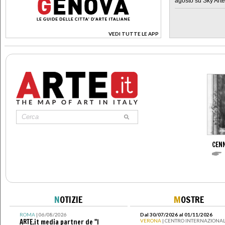
agosto su Sky Arte
VEDI TUTTE LE APP
>
CENN
N
OTIZIE
M
OSTRE
ROMA
| 06/08/2026
Dal 30/07/2026 al 01/11/2026
ARTE.it media partner de "I
VERONA
| CENTRO INTERNAZIONAL