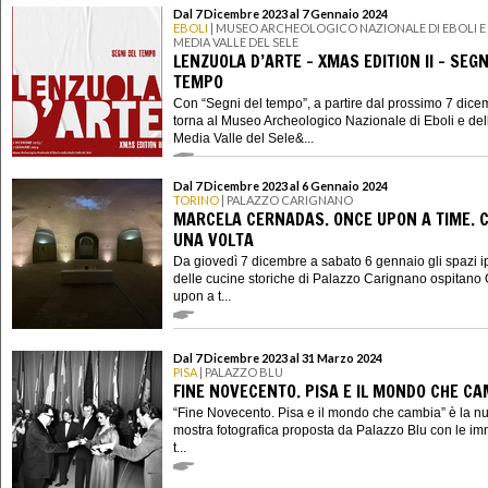
Dal 7 Dicembre 2023 al 7 Gennaio 2024
EBOLI
| MUSEO ARCHEOLOGICO NAZIONALE DI EBOLI E
MEDIA VALLE DEL SELE
LENZUOLA D’ARTE - XMAS EDITION II - SEGN
TEMPO
Con “Segni del tempo”, a partire dal prossimo 7 dice
torna al Museo Archeologico Nazionale di Eboli e del
Media Valle del Sele&...
Dal 7 Dicembre 2023 al 6 Gennaio 2024
TORINO
| PALAZZO CARIGNANO
MARCELA CERNADAS. ONCE UPON A TIME. C
UNA VOLTA
Da giovedì 7 dicembre a sabato 6 gennaio gli spazi i
delle cucine storiche di Palazzo Carignano ospitano
upon a t...
Dal 7 Dicembre 2023 al 31 Marzo 2024
PISA
| PALAZZO BLU
FINE NOVECENTO. PISA E IL MONDO CHE CA
“Fine Novecento. Pisa e il mondo che cambia” è la n
mostra fotografica proposta da Palazzo Blu con le im
t...