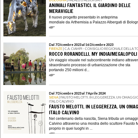
ANIMALI FANTASTICI. IL GIARDINO DELLE
MERAVIGLIE
Il nuovo progetto presentato in anteprima
mondiale da Arthemisia a Palazzo Albergati di Bologn
Dal 7 Dicembre 2023 al 16 Dicembre 2023
FIRENZE
| C.A. CIAMPI - CONSIGLIO REGIONALE DELLA 
ROCCO RORANDELLI. MY INDIA/MEGALOPOLI
Un viaggio visuale nel subcontinente indiano attraver
straordinario processo di urbanizzazione che sta
portando 250 milioni d...
Dal 7 Dicembre 2023 al 7 Aprile 2024
SIENA
| FAUSTO MELOTTI. IN LEGGEREZZA. UN OMAGGIO
ITALO CALVINO
FAUSTO MELOTTI. IN LEGGEREZZA. UN OMAG
ITALO CALVINO
Nel centenario della nascita, Siena tributa un omaggio
Calvino attraverso una mostra dello scultore Fausto Me
proprio in quei luoghi in ...