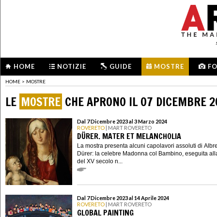
HOME
NOTIZIE
GUIDE
MOSTRE
F
HOME
>
MOSTRE
LE
MOSTRE
CHE APRONO IL 07 DICEMBRE 2
Dal 7 Dicembre 2023 al 3 Marzo 2024
ROVERETO
| MART ROVERETO
DÜRER. MATER ET MELANCHOLIA
La mostra presenta alcuni capolavori assoluti di Albr
Dürer: la celebre Madonna col Bambino, eseguita alla
del XV secolo n...
Dal 7 Dicembre 2023 al 14 Aprile 2024
ROVERETO
| MART ROVERETO
GLOBAL PAINTING