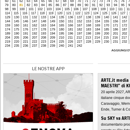
60
61
62
63
64
65
66
67
68
69
70
71
72
73
74
75
76
7
79
80
81
82
83
84
85
86
87
88
89
90
91
92
93
94
95
9
98
99
100
101
102
103
104
105
106
107
108
109
110
111
11
114
115
116
117
118
119
120
121
122
123
124
125
126
127
129
130
131
132
133
134
135
136
137
138
139
140
141
142
144
145
146
147
148
149
150
151
152
153
154
155
156
157
159
160
161
162
163
164
165
166
167
168
169
170
171
172
174
175
176
177
178
179
180
181
182
183
184
185
186
187
189
190
191
192
193
194
195
196
197
198
199
200
201
202
204
205
206
207
208
209
210
211
212
213
214
215
216
217
219
220
221
222
223
224
225
226
227
228
229
230
231
232
234
235
236
237
238
239
240
241
242
AGGIUNGI E
LE NOSTRE APP
ARTE.it media
MAESTRI" di K
20 aprile 2027, A
italiane cinque do
Caravaggio, Werne
Ende, Turner & Co
Su SKY va AR
documentario prod