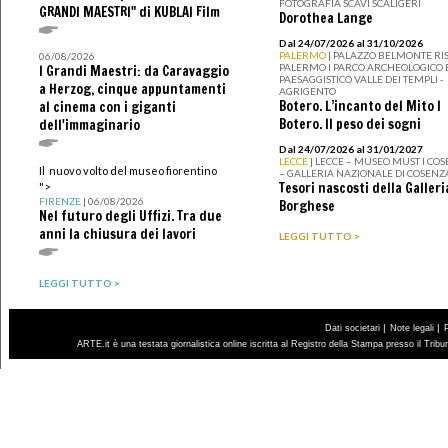
FOTOGRAFIA SCAVI SCALIGERI
GRANDI MAESTRI" di KUBLAI Film
Dorothea Lange
Dal 24/07/2026 al 31/10/2026
PALERMO
| PALAZZO BELMONTE RIS
06/08/2026
PALERMO I PARCO ARCHEOLOGICO 
I Grandi Maestri: da Caravaggio
PAESAGGISTICO VALLE DEI TEMPLI -
a Herzog, cinque appuntamenti
AGRIGENTO
Botero. L’incanto del Mito I
al cinema con i giganti
Botero. Il peso dei sogni
dell'immaginario
Dal 24/07/2026 al 31/01/2027
LECCE
| LECCE – MUSEO MUST I CO
Il nuovo volto del museo fiorentino
– GALLERIA NAZIONALE DI COSENZ
Tesori nascosti della Galleri
">
FIRENZE
| 06/08/2026
Borghese
Nel futuro degli Uffizi. Tra due
anni la chiusura dei lavori
LEGGI TUTTO >
LEGGI TUTTO >
|
|
Dati societari
Note legali
ARTE.it è una testata giornalistica online iscritta al Registro della Stampa presso il Trib