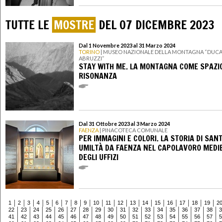
TUTTE LE
MOSTRE
DEL 07 DICEMBRE 2023
Dal 1 Novembre 2023 al 31 Marzo 2024
TORINO
| MUSEO NAZIONALE DELLA MONTAGNA “DUCA
ABRUZZI”
STAY WITH ME. LA MONTAGNA COME SPAZIO
RISONANZA
Dal 31 Ottobre 2023 al 3 Marzo 2024
FAENZA
| PINACOTECA COMUNALE
PER IMMAGINI E COLORI. LA STORIA DI SAN
UMILTÀ DA FAENZA NEL CAPOLAVORO MEDI
DEGLI UFFIZI
1
2
3
4
5
6
7
8
9
10
11
12
13
14
15
16
17
18
19
2
22
23
24
25
26
27
28
29
30
31
32
33
34
35
36
37
38
3
41
42
43
44
45
46
47
48
49
50
51
52
53
54
55
56
57
5