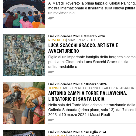
Al Mart di Rovereto la prima tappa di Global Painting
mostra internazionale e itinerante sulla Nuova pittura
un movimento a...
Dal 7 Dicembre 2023 al 3 Marzo 2024
ROVERETO
| MART ROVERETO
LUCA SCACCHI GRACCO. ARTISTA E
AVVENTURIERO
Figlio di un’importante famiglia della borghesia coma
primi anni Cinquanta Luca Scacchi Gracco inizia
un’inarrestabile c...
Dal 7 Dicembre 2023 al 10 Marzo 2024
TORINO
| MUSEI REALI DI TORINO - GALLERIA SABAUDA
ANTONIO CAMPI A TORRE PALLAVICINA.
L’ORATORIO DI SANTA LUCIA
Nella sala del Tardo Manierismo internazionale della
Galleria Sabauda (primo piano, sala 13), dal 7 dicem
2023 al 10 marzo 2024, i Musei Reali...
Dal 7 Dicembre 2023 al 14 Luglio 2024
BOLOGNA
| PALAZZO ALBERGATI