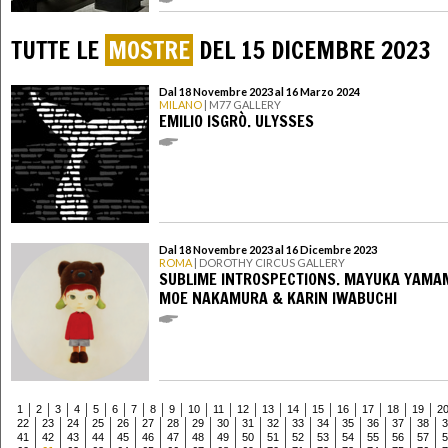
TUTTE LE
MOSTRE
DEL 15 DICEMBRE 2023
Dal 18 Novembre 2023 al 16 Marzo 2024
MILANO
| M77 GALLERY
EMILIO ISGRÒ. ULYSSES
Dal 18 Novembre 2023 al 16 Dicembre 2023
ROMA
| DOROTHY CIRCUS GALLERY
SUBLIME INTROSPECTIONS. MAYUKA YAMA
MOE NAKAMURA & KARIN IWABUCHI
1
2
3
4
5
6
7
8
9
10
11
12
13
14
15
16
17
18
19
2
22
23
24
25
26
27
28
29
30
31
32
33
34
35
36
37
38
3
41
42
43
44
45
46
47
48
49
50
51
52
53
54
55
56
57
5