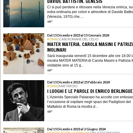
DAVIDE BATTISTIN. GENESIS
Ci si può perdere e ritrovare nella Venezia onirica, su
extra-ordinaria per colori e atmosfere di Davide Battis
(Venezia, 1970) che, ...
Dal 15 Dicembre 2023 al 15 Gennaio 2024
ROMA
| CASE ROMANE DEL CELIO
MATER MATERIA. CAROLA MASINI E PATRIZ
MOLINARI
Sarà inaugurata venerdì 15 dicembre alle ore 18.00 l
mostra MATER MATERIA di Carola Masini e Patrizia M
visitabile sino al 15 g...
Dal 15 Dicembre 2023 al 25 Febbraio 2024
ROMA
| MATTATOIO
I LUOGHI E LE PAROLE DI ENRICO BERLINGU
L’Azienda Speciale Palaexpo ha accolto con entusi
l’occasione di ospitare negli spazi dei Padiglioni del
Mattatoio di Roma la mostra d...
Dal 15 Dicembre 2023 al 2 Giugno 2024
MONTALTO DELLE MARCHE
| PALAZZO PARADISI