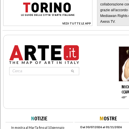
collaborazione con
grazie all'accordo 
Mediawan Rights c
Axess TV.
VEDI TUTTE LE APP
>
MIC
(CA
N
OTIZIE
M
OSTRE
Dal 30/07/2026 al 01/11/2026
In mostra al MarTa fino al 10 gennaio