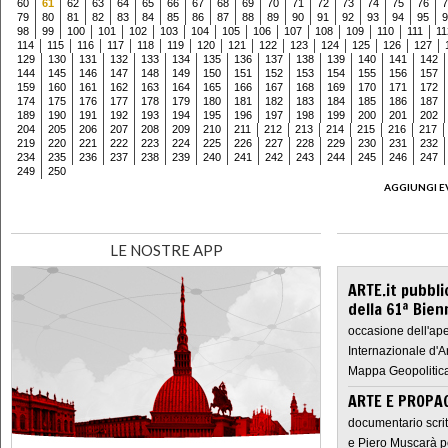
60
61
62
63
64
65
66
67
68
69
70
71
72
73
74
75
76
7
79
80
81
82
83
84
85
86
87
88
89
90
91
92
93
94
95
9
98
99
100
101
102
103
104
105
106
107
108
109
110
111
11
114
115
116
117
118
119
120
121
122
123
124
125
126
127
129
130
131
132
133
134
135
136
137
138
139
140
141
142
144
145
146
147
148
149
150
151
152
153
154
155
156
157
159
160
161
162
163
164
165
166
167
168
169
170
171
172
174
175
176
177
178
179
180
181
182
183
184
185
186
187
189
190
191
192
193
194
195
196
197
198
199
200
201
202
204
205
206
207
208
209
210
211
212
213
214
215
216
217
219
220
221
222
223
224
225
226
227
228
229
230
231
232
234
235
236
237
238
239
240
241
242
243
244
245
246
247
249
250
AGGIUNGI E
LE NOSTRE APP
ARTE.it pubbli
della 61ª Bien
occasione dell'ape
Internazionale d'A
Mappa Geopolitica
ARTE E PROPAG
documentario scrit
e Piero Muscarà pe