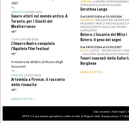
VERONA
| CENTRO INTERNAZIONAL
2027
FOTOGRAFIA SCAVI SCALIGERI
">
Dorothea Lange
TARANTO
| 04/08/2026
Essere atleti nel mondo antico. A
Dal 24/07/2026 al 31/10/2026
PALERMO
| PALAZZO BELMONTE RIS
Taranto, per i Giochi del
PALERMO I PARCO ARCHEOLOGICO 
Mediterraneo
PAESAGGISTICO VALLE DEI TEMPLI -
AGRIGENTO
Botero. L’incanto del Mito I
Botero. Il peso dei sogni
UDINE
| 01/08/2026
L'Impero Assiro conquista
Dal 24/07/2026 al 31/01/2027
l'Aquileia Film Festival
LECCE
| LECCE – MUSEO MUST I CO
– GALLERIA NAZIONALE DI COSENZ
Tesori nascosti della Galleri
In mostra da ottobre al Museo degli
Borghese
Innocenti
">
LEGGI TUTTO >
FIRENZE
| 31/07/2026
Artemisia a Firenze, il racconto
della rinascita
LEGGI TUTTO >
|
|
Dati societari
Note legali
ARTE.it è una testata giornalistica online iscritta al Registro della Stampa presso il Trib