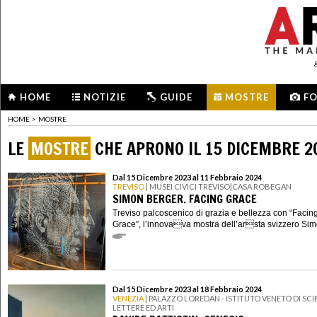
HOME
NOTIZIE
GUIDE
MOSTRE
F
HOME
>
MOSTRE
LE
MOSTRE
CHE APRONO IL 15 DICEMBRE 2
Dal 15 Dicembre 2023 al 11 Febbraio 2024
TREVISO
| MUSEI CIVICI TREVISO|CASA ROBEGAN
SIMON BERGER. FACING GRACE
Treviso palcoscenico di grazia e bellezza con “Facin
Grace”, l’innovava mostra dell’arsta svizzero Simo
Dal 15 Dicembre 2023 al 18 Febbraio 2024
VENEZIA
| PALAZZO LOREDAN - ISTITUTO VENETO DI SCI
LETTERE ED ARTI