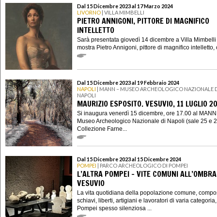
Dal 15 Dicembre 2023 al 17 Marzo 2024
LIVORNO
| VILLA MIMBELLI
PIETRO ANNIGONI, PITTORE DI MAGNIFICO
INTELLETTO
Sarà presentata giovedì 14 dicembre a Villa Mimbelli
mostra Pietro Annigoni, pittore di magnifico intelletto, 
Dal 15 Dicembre 2023 al 19 Febbraio 2024
NAPOLI
| MANN – MUSEO ARCHEOLOGICO NAZIONALE D
NAPOLI
MAURIZIO ESPOSITO. VESUVIO, 11 LUGLIO 2
Si inaugura venerdì 15 dicembre, ore 17.00 al MANN
Museo Archeologico Nazionale di Napoli (sale 25 e 2
Collezione Farne...
Dal 15 Dicembre 2023 al 15 Dicembre 2024
POMPEI
| PARCO ARCHEOLOGICO DI POMPEI
L’ALTRA POMPEI – VITE COMUNI ALL’OMBRA
VESUVIO
La vita quotidiana della popolazione comune, compo
schiavi, liberti, artigiani e lavoratori di varia categoria
Pompei spesso silenziosa ...