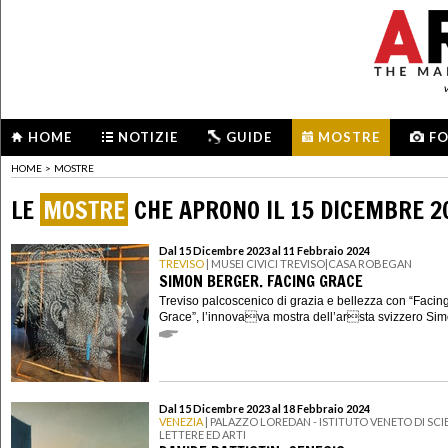
HOME
NOTIZIE
GUIDE
MOSTRE
F
HOME
>
MOSTRE
LE
MOSTRE
CHE APRONO IL 15 DICEMBRE 2
Dal 15 Dicembre 2023 al 11 Febbraio 2024
TREVISO
| MUSEI CIVICI TREVISO|CASA ROBEGAN
SIMON BERGER. FACING GRACE
Treviso palcoscenico di grazia e bellezza con “Facin
Grace”, l’innovava mostra dell’arsta svizzero Simo
Dal 15 Dicembre 2023 al 18 Febbraio 2024
VENEZIA
| PALAZZO LOREDAN - ISTITUTO VENETO DI SCI
LETTERE ED ARTI