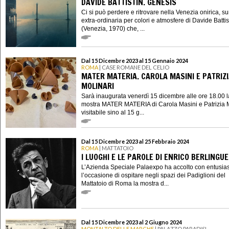
DAVIDE BATTISTIN. GENESIS
Ci si può perdere e ritrovare nella Venezia onirica, su
extra-ordinaria per colori e atmosfere di Davide Battis
(Venezia, 1970) che, ...
Dal 15 Dicembre 2023 al 15 Gennaio 2024
ROMA
| CASE ROMANE DEL CELIO
MATER MATERIA. CAROLA MASINI E PATRIZ
MOLINARI
Sarà inaugurata venerdì 15 dicembre alle ore 18.00 l
mostra MATER MATERIA di Carola Masini e Patrizia M
visitabile sino al 15 g...
Dal 15 Dicembre 2023 al 25 Febbraio 2024
ROMA
| MATTATOIO
I LUOGHI E LE PAROLE DI ENRICO BERLINGU
L’Azienda Speciale Palaexpo ha accolto con entusi
l’occasione di ospitare negli spazi dei Padiglioni del
Mattatoio di Roma la mostra d...
Dal 15 Dicembre 2023 al 2 Giugno 2024
MONTALTO DELLE MARCHE
| PALAZZO PARADISI