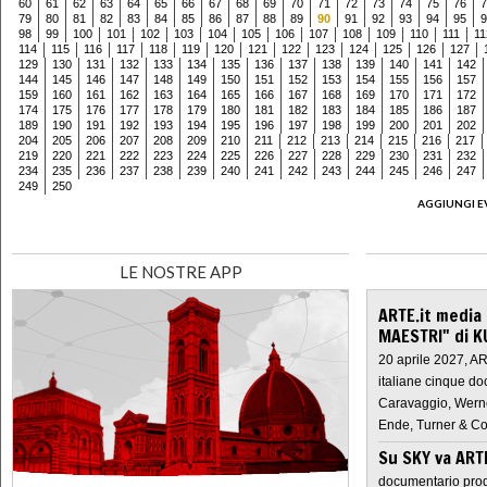
60
61
62
63
64
65
66
67
68
69
70
71
72
73
74
75
76
7
79
80
81
82
83
84
85
86
87
88
89
90
91
92
93
94
95
9
98
99
100
101
102
103
104
105
106
107
108
109
110
111
11
114
115
116
117
118
119
120
121
122
123
124
125
126
127
129
130
131
132
133
134
135
136
137
138
139
140
141
142
144
145
146
147
148
149
150
151
152
153
154
155
156
157
159
160
161
162
163
164
165
166
167
168
169
170
171
172
174
175
176
177
178
179
180
181
182
183
184
185
186
187
189
190
191
192
193
194
195
196
197
198
199
200
201
202
204
205
206
207
208
209
210
211
212
213
214
215
216
217
219
220
221
222
223
224
225
226
227
228
229
230
231
232
234
235
236
237
238
239
240
241
242
243
244
245
246
247
249
250
AGGIUNGI E
LE NOSTRE APP
ARTE.it media
MAESTRI" di K
20 aprile 2027, A
italiane cinque do
Caravaggio, Werne
Ende, Turner & Co
Su SKY va AR
documentario prod