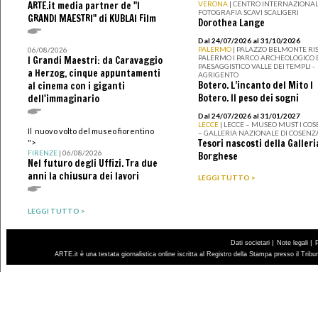
ARTE.it media partner de "I
VERONA
| CENTRO INTERNAZIONAL
FOTOGRAFIA SCAVI SCALIGERI
GRANDI MAESTRI" di KUBLAI Film
Dorothea Lange
Dal 24/07/2026 al 31/10/2026
PALERMO
| PALAZZO BELMONTE RIS
06/08/2026
PALERMO I PARCO ARCHEOLOGICO 
I Grandi Maestri: da Caravaggio
PAESAGGISTICO VALLE DEI TEMPLI -
a Herzog, cinque appuntamenti
AGRIGENTO
Botero. L’incanto del Mito I
al cinema con i giganti
Botero. Il peso dei sogni
dell'immaginario
Dal 24/07/2026 al 31/01/2027
LECCE
| LECCE – MUSEO MUST I CO
Il nuovo volto del museo fiorentino
– GALLERIA NAZIONALE DI COSENZ
Tesori nascosti della Galleri
">
FIRENZE
| 06/08/2026
Borghese
Nel futuro degli Uffizi. Tra due
anni la chiusura dei lavori
LEGGI TUTTO >
LEGGI TUTTO >
|
|
Dati societari
Note legali
ARTE.it è una testata giornalistica online iscritta al Registro della Stampa presso il Trib