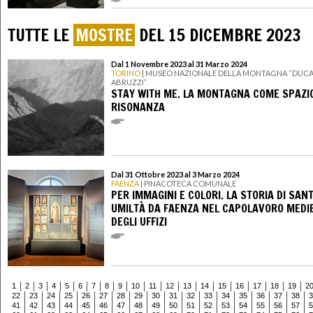
TUTTE LE
MOSTRE
DEL 15 DICEMBRE 2023
Dal 1 Novembre 2023 al 31 Marzo 2024
TORINO
| MUSEO NAZIONALE DELLA MONTAGNA “DUCA
ABRUZZI”
STAY WITH ME. LA MONTAGNA COME SPAZIO
RISONANZA
Dal 31 Ottobre 2023 al 3 Marzo 2024
FAENZA
| PINACOTECA COMUNALE
PER IMMAGINI E COLORI. LA STORIA DI SAN
UMILTÀ DA FAENZA NEL CAPOLAVORO MEDI
DEGLI UFFIZI
1
2
3
4
5
6
7
8
9
10
11
12
13
14
15
16
17
18
19
2
22
23
24
25
26
27
28
29
30
31
32
33
34
35
36
37
38
3
41
42
43
44
45
46
47
48
49
50
51
52
53
54
55
56
57
5