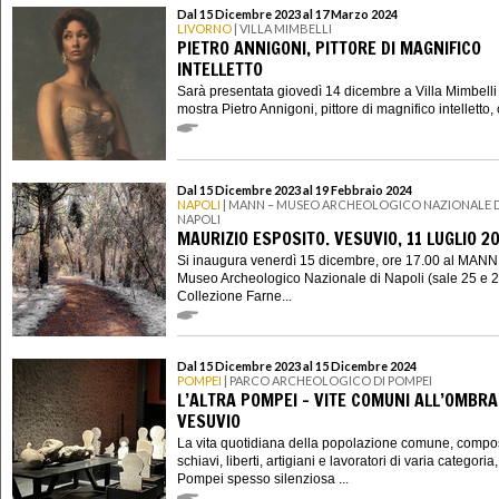
Dal 15 Dicembre 2023 al 17 Marzo 2024
LIVORNO
| VILLA MIMBELLI
PIETRO ANNIGONI, PITTORE DI MAGNIFICO
INTELLETTO
Sarà presentata giovedì 14 dicembre a Villa Mimbelli
mostra Pietro Annigoni, pittore di magnifico intelletto, 
Dal 15 Dicembre 2023 al 19 Febbraio 2024
NAPOLI
| MANN – MUSEO ARCHEOLOGICO NAZIONALE D
NAPOLI
MAURIZIO ESPOSITO. VESUVIO, 11 LUGLIO 2
Si inaugura venerdì 15 dicembre, ore 17.00 al MANN
Museo Archeologico Nazionale di Napoli (sale 25 e 2
Collezione Farne...
Dal 15 Dicembre 2023 al 15 Dicembre 2024
POMPEI
| PARCO ARCHEOLOGICO DI POMPEI
L’ALTRA POMPEI – VITE COMUNI ALL’OMBRA
VESUVIO
La vita quotidiana della popolazione comune, compo
schiavi, liberti, artigiani e lavoratori di varia categoria
Pompei spesso silenziosa ...