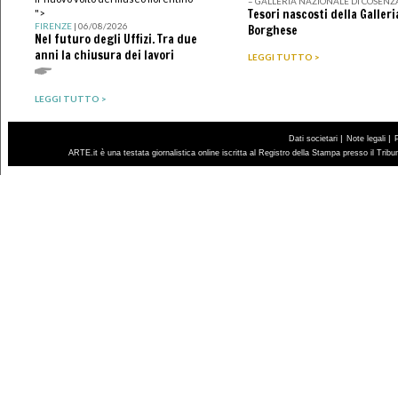
– GALLERIA NAZIONALE DI COSENZ
Tesori nascosti della Galleri
">
FIRENZE
| 06/08/2026
Borghese
Nel futuro degli Uffizi. Tra due
anni la chiusura dei lavori
LEGGI TUTTO >
LEGGI TUTTO >
|
|
Dati societari
Note legali
ARTE.it è una testata giornalistica online iscritta al Registro della Stampa presso il Trib