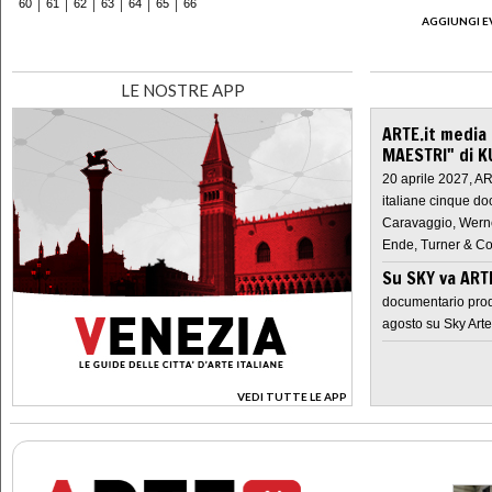
60
61
62
63
64
65
66
AGGIUNGI E
LE NOSTRE APP
ARTE.it media
MAESTRI" di K
20 aprile 2027, A
italiane cinque do
Caravaggio, Werne
Ende, Turner & Co
Su SKY va AR
documentario prod
agosto su Sky Arte
VEDI TUTTE LE APP
>