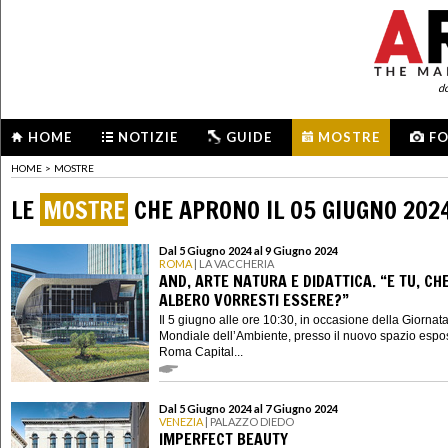
d
HOME
NOTIZIE
GUIDE
MOSTRE
F
HOME
>
MOSTRE
LE
MOSTRE
CHE APRONO IL 05 GIUGNO 202
Dal 5 Giugno 2024 al 9 Giugno 2024
ROMA
| LA VACCHERIA
AND, ARTE NATURA E DIDATTICA. “E TU, CH
ALBERO VORRESTI ESSERE?”
Il 5 giugno alle ore 10:30, in occasione della Giornat
Mondiale dell’Ambiente, presso il nuovo spazio espos
Roma Capital...
Dal 5 Giugno 2024 al 7 Giugno 2024
VENEZIA
| PALAZZO DIEDO
IMPERFECT BEAUTY