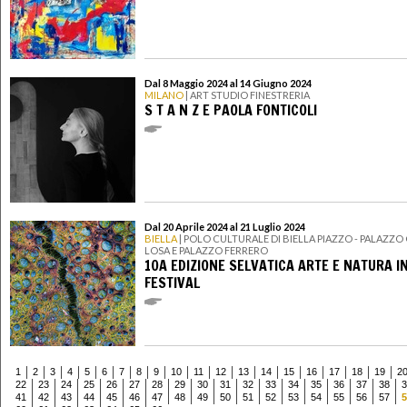
Dal 8 Maggio 2024 al 14 Giugno 2024
MILANO
| ART STUDIO FINESTRERIA
S T A N Z E PAOLA FONTICOLI
Dal 20 Aprile 2024 al 21 Luglio 2024
BIELLA
| POLO CULTURALE DI BIELLA PIAZZO - PALAZZ
LOSA E PALAZZO FERRERO
10A EDIZIONE SELVATICA ARTE E NATURA I
FESTIVAL
1
2
3
4
5
6
7
8
9
10
11
12
13
14
15
16
17
18
19
2
22
23
24
25
26
27
28
29
30
31
32
33
34
35
36
37
38
3
41
42
43
44
45
46
47
48
49
50
51
52
53
54
55
56
57
5