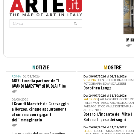
MIC
N
OTIZIE
M
OSTRE
ROMA
| 06/08/2026
Dal 30/07/2026 al 01/11/2026
ARTE.it media partner de "I
VERONA
| CENTRO INTERNAZIONAL
FOTOGRAFIA SCAVI SCALIGERI
GRANDI MAESTRI" di KUBLAI Film
Dorothea Lange
Dal 24/07/2026 al 31/10/2026
PALERMO
| PALAZZO BELMONTE RIS
06/08/2026
PALERMO I PARCO ARCHEOLOGICO 
I Grandi Maestri: da Caravaggio
PAESAGGISTICO VALLE DEI TEMPLI -
a Herzog, cinque appuntamenti
AGRIGENTO
Botero. L’incanto del Mito I
al cinema con i giganti
Botero. Il peso dei sogni
dell'immaginario
Dal 24/07/2026 al 31/01/2027
LECCE
| LECCE – MUSEO MUST I CO
Il nuovo volto del museo fiorentino