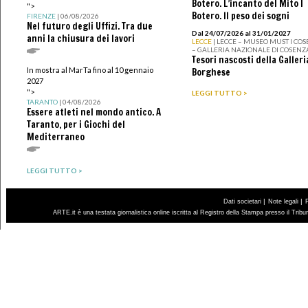
Botero. L’incanto del Mito I
">
Botero. Il peso dei sogni
FIRENZE
| 06/08/2026
Nel futuro degli Uffizi. Tra due
Dal 24/07/2026 al 31/01/2027
anni la chiusura dei lavori
LECCE
| LECCE – MUSEO MUST I CO
– GALLERIA NAZIONALE DI COSENZ
Tesori nascosti della Galleri
In mostra al MarTa fino al 10 gennaio
Borghese
2027
">
LEGGI TUTTO >
TARANTO
| 04/08/2026
Essere atleti nel mondo antico. A
Taranto, per i Giochi del
Mediterraneo
LEGGI TUTTO >
|
|
Dati societari
Note legali
ARTE.it è una testata giornalistica online iscritta al Registro della Stampa presso il Trib