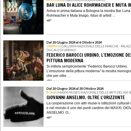
BAR LUNA DI ALICE ROHRWACHER E MUTA 
Arriva in prima italiana a Bologna la mostra Bar Luna 
Rohrwacher e Muta Imago, ilduo di artisti ...
Dal 20 Giugno 2024 al 6 Ottobre 2024
URBINO
| GALLERIA NAZIONALE DELLE MARCHE - PALA
DUCALE DI URBINO
FEDERICO BAROCCI URBINO. L’EMOZIONE DE
PITTURA MODERNA
Si intitola semplicemente “Federico Barocci Urbino.
L’emozione della pittura moderna” la mostra monogra
che per oltre ...
Dal 20 Giugno 2024 al 20 Ottobre 2024
ROMA
| MAXXI MUSEO NAZIONALE DELLE ARTI DEL XXI
GIOVANNI ANSELMO. OLTRE L'ORIZZONTE
La cooperazione con altri musei e istituzioni culturali i
e nel mondo è uno dei punti cardine del MAXXI: GI
ANSELMO. O...