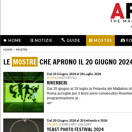
HOME
NOTIZIE
GUIDE
MOSTRE
F
HOME
>
MOSTRE
LE
MOSTRE
CHE APRONO IL 20 GIUGNO 202
Dal 20 Giugno 2024 al 28 Luglio 2024
ROMA
| MATTATOIO
RIVERBERI
Dal 20 giugno al 28 luglio la Pelanda del Mattatoio di
Roma accoglie per il terzo anno consecutivo Riverberi
programmazione ar...
Dal 20 Giugno 2024 al 20 Settembre 2024
MILANO
| BABS ART GALLERY
YEAST PHOTO FESTIVAL 2024