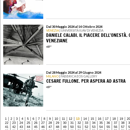
Dal 30 Maggio 2024 al 14 Ottobre 2024
VENEZIA
| UNIVERSITÀ IUAV DI VENEZIA
DANIELE CALABI. IL PIACERE DELL'ONESTÀ.
VENEZIANE
Dal 28 Maggio 2024 al 29 Giugno 2024
MILANO
| FABBRICA EOS GALLERY
CESARE FULLONE. PER ASPERA AD ASTRA
1
2
3
4
5
6
7
8
9
10
11
12
13
14
15
16
17
18
19
2
22
23
24
25
26
27
28
29
30
31
32
33
34
35
36
37
38
3
41
42
43
44
45
46
47
48
49
50
51
52
53
54
55
56
57
5