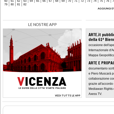
60
61
62
63
64
65
66
67
68
69
70
71
72
73
74
75
76
7
79
80
81
82
AGGIUNGI E
LE NOSTRE APP
ARTE.it pubbli
della 61ª Bien
occasione dell'ape
Internazionale d'A
Mappa Geopolitica
ARTE E PROPAG
documentario scrit
e Piero Muscarà pe
collaborazione con
grazie all'accordo 
Mediawan Rights c
Axess TV.
VEDI TUTTE LE APP
>