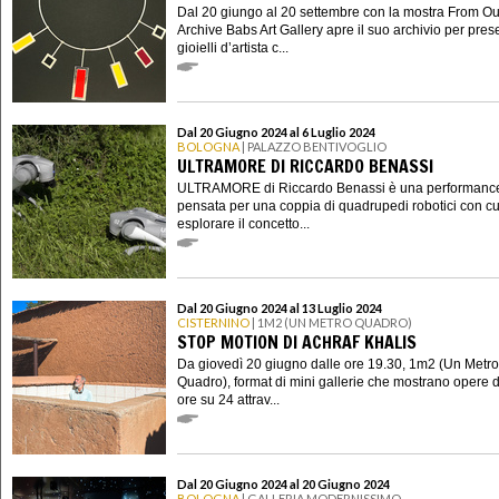
Dal 20 giungo al 20 settembre con la mostra From Ou
Archive Babs Art Gallery apre il suo archivio per pres
gioielli d’artista c...
Dal 20 Giugno 2024 al 6 Luglio 2024
BOLOGNA
| PALAZZO BENTIVOGLIO
ULTRAMORE DI RICCARDO BENASSI
ULTRAMORE di Riccardo Benassi è una performanc
pensata per una coppia di quadrupedi robotici con cu
esplorare il concetto...
Dal 20 Giugno 2024 al 13 Luglio 2024
CISTERNINO
| 1M2 (UN METRO QUADRO)
STOP MOTION DI ACHRAF KHALIS
Da giovedì 20 giugno dalle ore 19.30, 1m2 (Un Metro
Quadro), format di mini gallerie che mostrano opere d
ore su 24 attrav...
Dal 20 Giugno 2024 al 20 Giugno 2024
BOLOGNA
| GALLERIA MODERNISSIMO