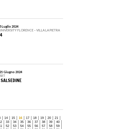
5 Luglio 2024
NIVERSITY FLORENCE – VILLA LA PIETRA
4
 21 Giugno 2024
VART
 SALSEDINE
3
14
15
16
17
18
19
20
21
32
33
34
35
36
37
38
39
40
51
52
53
54
55
56
57
58
59