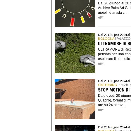
Dal 20 giungo al 20
Archive Babs Art Gall
gioielli d’artista c...
Dal 20 Giugno 2024 al 
BOLOGNA
| PALAZZO
ULTRAMORE DI R
ULTRAMORE di Ricca
pensata per una copp
esplorare il concetto.
Dal 20 Giugno 2024 al 
CISTERNINO
| 1M2 (
STOP MOTION DI
Da giovedì 20 giugn
Quadro), format di m
ore su 24 attrav...
Dal 20 Giugno 2024 al
BOLOGNA
| GALLERI