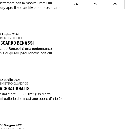
 settembre con la mostra From Our
24
25
26
ery apre il suo archivio per presentare
6 Luglio 2024
 BENTIVOGLIO
ICCARDO BENASSI
rdo Benassi è una performance
ia di quadrupedi robotici con cui
..
13 Luglio 2024
UN METRO QUADRO)
 ACHRAF KHALIS
o dalle ore 19.30, 1m2 (Un Metro
ini gallerie che mostrano opere d’arte 24
 20 Giugno 2024
A MODERNISSIMO