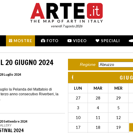
venerdì 7 agosto 2026
MOSTRE
FOTO
VIDEO
SPECIALI
L 20 GIUGNO 2024
Regione
28 Luglio 2024
GIU
LUN
MAR
MER
uglio la Pelanda del Mattatoio di
 terzo anno consecutivo Riverberi, la
27
28
29
.
3
4
5
10
11
12
 20 Settembre 2024
GALLERY
17
18
19
STIVAL 2024