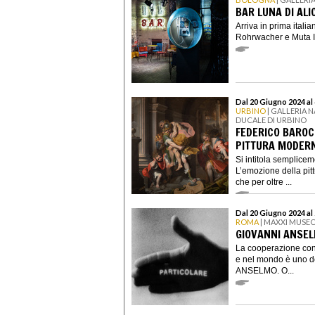
BAR LUNA DI AL
Arriva in prima itali
Rohrwacher e Muta Ima
Dal 20 Giugno 2024 al
URBINO
| GALLERIA 
DUCALE DI URBINO
FEDERICO BAROC
PITTURA MODER
Si intitola semplice
L’emozione della pit
che per oltre ...
Dal 20 Giugno 2024 al
ROMA
| MAXXI MUSEO
GIOVANNI ANSEL
La cooperazione con al
e nel mondo è uno d
ANSELMO. O...