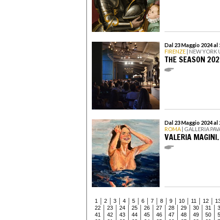
Dal 23 Maggio 2024 al 
FIRENZE
| NEW YORK U
THE SEASON 202
Dal 23 Maggio 2024 al
ROMA
| GALLERIA PA
VALERIA MAGINI.
1
2
3
4
5
6
7
8
9
10
11
12
1
22
23
24
25
26
27
28
29
30
31
41
42
43
44
45
46
47
48
49
50