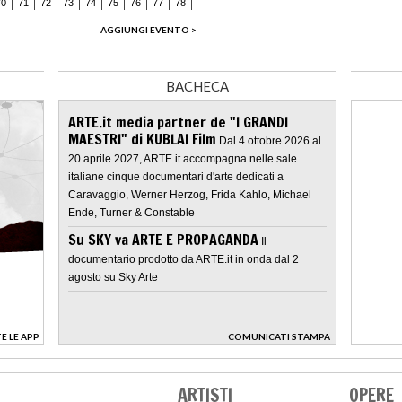
70
71
72
73
74
75
76
77
78
AGGIUNGI EVENTO >
BACHECA
ARTE.it media partner de "I GRANDI
MAESTRI" di KUBLAI Film
Dal 4 ottobre 2026 al
20 aprile 2027, ARTE.it accompagna nelle sale
italiane cinque documentari d'arte dedicati a
Caravaggio, Werner Herzog, Frida Kahlo, Michael
Ende, Turner & Constable
Su SKY va ARTE E PROPAGANDA
Il
documentario prodotto da ARTE.it in onda dal 2
agosto su Sky Arte
E LE APP
COMUNICATI STAMPA
>
ARTISTI
OPERE