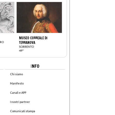
MUSEO CORREALE DI
DRO
TERRANOVA
SORRENTO
I
NFO
Chi siamo
Manifesto
Canali e APP
I nostri partner
Comunicati stampa