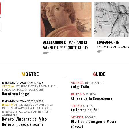
ALESSANDRO DI MARIANO DI
SOVRAPPORTE
VANNI FILIPEPI (BOTTICELLI)
SALONE DI ALESSAN
M
OSTRE
G
UIDE
Dal 30/07/2026 al 01/11/2026
VICENZA
|
RISTORANTE
VERONA
| CENTRO INTERNAZIONALE DI
Luigi Zolin
FOTOGRAFIA SCAVI SCALIGERI
Dorothea Lange
PALERMO
|
CHIESA
Chiesa della Concezione
Dal 24/07/2026 al 31/10/2026
PALERMO
| PALAZZO BELMONTE RISO -
TORINO
|
OPERA
PALERMO I PARCO ARCHEOLOGICO E
Le Tombe dei Re
PAESAGGISTICO VALLE DEI TEMPLI -
AGRIGENTO
VENEZIA
|
LOCALE
Botero. L’incanto del Mito I
Multisala Giorgione Movie
Botero. Il peso dei sogni
d'essai