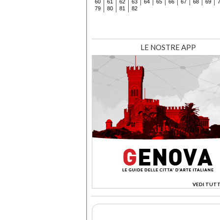
60
61
62
63
64
65
66
67
68
69
79
80
81
82
LE NOSTRE APP
VEDI TUTT
>