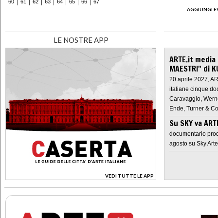
60
61
62
63
64
65
66
67
AGGIUNGI E
LE NOSTRE APP
ARTE.it media
MAESTRI" di K
20 aprile 2027, A
italiane cinque do
Caravaggio, Werne
Ende, Turner & Co
Su SKY va AR
documentario prod
agosto su Sky Arte
VEDI TUTTE LE APP
>