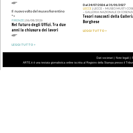
Dal 24/07/2026 al 31/01/2027
LECCE
| LECCE – MUSEO MUST I CO
Il nuovo volto del museo fiorentino
– GALLERIA NAZIONALE DI COSENZ
Tesori nascosti della Galleri
">
FIRENZE
| 06/08/2026
Borghese
Nel futuro degli Uffizi. Tra due
anni la chiusura dei lavori
LEGGI TUTTO >
LEGGI TUTTO >
|
|
Dati societari
Note legali
ARTE.it è una testata giornalistica online iscritta al Registro della Stampa presso il Trib