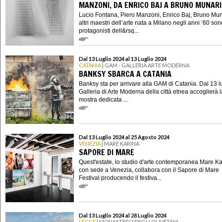
MANZONI, DA ENRICO BAJ A BRUNO MUNARI
Lucio Fontana, Piero Manzoni, Enrico Baj, Bruno Mun
altri maestri dell’arte nata a Milano negli anni ‘60 son
protagonisti dell&rsq...
Dal 13 Luglio 2024 al 13 Luglio 2024
CATANIA
| GAM - GALLERIA ARTE MODERNA
BANKSY SBARCA A CATANIA
Banksy sta per arrivare alla GAM di Catania. Dal 13 lu
Galleria di Arte Moderna della città etnea accoglierà l
mostra dedicata ...
Dal 13 Luglio 2024 al 25 Agosto 2024
VENEZIA
| MARE KARINA
SAPORE DI MARE
Quest'estate, lo studio d'arte contemporanea Mare Ka
con sede a Venezia, collabora con il Sapore di Mare
Festival producendo il festiva...
Dal 13 Luglio 2024 al 28 Luglio 2024
LECCE
| MONASTERO DEGLI OLIVETANI