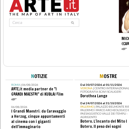
MIC
(CA
N
OTIZIE
M
OSTRE
ROMA
| 06/08/2026
Dal 30/07/2026 al 01/11/2026
ARTE.it media partner de "I
VERONA
| CENTRO INTERNAZIONAL
FOTOGRAFIA SCAVI SCALIGERI
GRANDI MAESTRI" di KUBLAI Film
Dorothea Lange
Dal 24/07/2026 al 31/10/2026
PALERMO
| PALAZZO BELMONTE RIS
06/08/2026
PALERMO I PARCO ARCHEOLOGICO 
I Grandi Maestri: da Caravaggio
PAESAGGISTICO VALLE DEI TEMPLI -
a Herzog, cinque appuntamenti
AGRIGENTO
Botero. L’incanto del Mito I
al cinema con i giganti
Botero. Il peso dei sogni
dell'immaginario