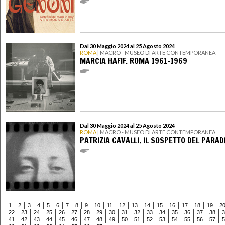
Dal 30 Maggio 2024 al 25 Agosto 2024
ROMA
| MACRO - MUSEO DI ARTE CONTEMPORANEA
MARCIA HAFIF. ROMA 1961-1969
Dal 30 Maggio 2024 al 25 Agosto 2024
ROMA
| MACRO - MUSEO DI ARTE CONTEMPORANEA
PATRIZIA CAVALLI. IL SOSPETTO DEL PARAD
1
2
3
4
5
6
7
8
9
10
11
12
13
14
15
16
17
18
19
2
22
23
24
25
26
27
28
29
30
31
32
33
34
35
36
37
38
3
41
42
43
44
45
46
47
48
49
50
51
52
53
54
55
56
57
5