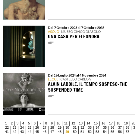
Dal 7 Ottobre 2023 al 7 Ottobre 2033
ASOLO
| MUSEO CIVICO DI ASOLO
UNA CASA PER ELEONORA
Dal 16 Luglio 2024 al 4 Novembre 2024
LECCE
| CASTELLO CARLO V
ALAIN LABOILE. IL TEMPO SOSPESO-THE
SUSPENDED TIME
1
2
3
4
5
6
7
8
9
10
11
12
13
14
15
16
17
18
19
2
22
23
24
25
26
27
28
29
30
31
32
33
34
35
36
37
38
3
41
42
43
44
45
46
47
48
49
50
51
52
53
54
55
56
57