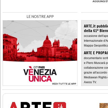
AGGIUNGI E
LE NOSTRE APP
ARTE.it pubbli
della 61ª Bien
occasione dell'ape
Internazionale d'A
Mappa Geopolitica
ARTE E PROPAG
documentario scrit
e Piero Muscarà pe
collaborazione con
grazie all'accordo 
Mediawan Rights c
Axess TV.
VEDI TUTTE LE APP
>