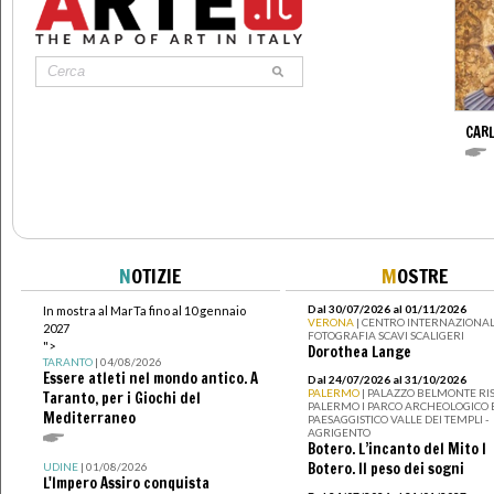
CARL
N
OTIZIE
M
OSTRE
Dal 30/07/2026 al 01/11/2026
In mostra al MarTa fino al 10 gennaio
VERONA
| CENTRO INTERNAZIONAL
2027
FOTOGRAFIA SCAVI SCALIGERI
">
Dorothea Lange
TARANTO
| 04/08/2026
Essere atleti nel mondo antico. A
Dal 24/07/2026 al 31/10/2026
PALERMO
| PALAZZO BELMONTE RIS
Taranto, per i Giochi del
PALERMO I PARCO ARCHEOLOGICO 
Mediterraneo
PAESAGGISTICO VALLE DEI TEMPLI -
AGRIGENTO
Botero. L’incanto del Mito I
Botero. Il peso dei sogni
UDINE
| 01/08/2026
L'Impero Assiro conquista