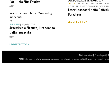
Dal 24/07/2026 al 31/01/2027
l'Aquileia Film Festival
LECCE
| LECCE – MUSEO MUST I CO
– GALLERIA NAZIONALE DI COSENZ
Tesori nascosti della Galleri
In mostra da ottobre al Museo degli
Borghese
Innocenti
">
LEGGI TUTTO >
FIRENZE
| 31/07/2026
Artemisia a Firenze, il racconto
della rinascita
LEGGI TUTTO >
|
|
Dati societari
Note legali
ARTE.it è una testata giornalistica online iscritta al Registro della Stampa presso il Trib