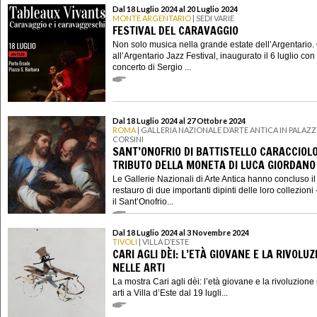
Dal 18 Luglio 2024 al 20 Luglio 2024
MONTE ARGENTARIO
| SEDI VARIE
FESTIVAL DEL CARAVAGGIO
Non solo musica nella grande estate dell’Argentario. 
all’Argentario Jazz Festival, inaugurato il 6 luglio con 
concerto di Sergio ...
Dal 18 Luglio 2024 al 27 Ottobre 2024
ROMA
| GALLERIA NAZIONALE D’ARTE ANTICA IN PALAZ
CORSINI
SANT’ONOFRIO DI BATTISTELLO CARACCIOLO
TRIBUTO DELLA MONETA DI LUCA GIORDANO
Le Gallerie Nazionali di Arte Antica hanno concluso il
restauro di due importanti dipinti delle loro collezioni 
il Sant’Onofrio...
Dal 18 Luglio 2024 al 3 Novembre 2024
TIVOLI
| VILLA D’ESTE
CARI AGLI DÈI: L’ETÀ GIOVANE E LA RIVOLUZ
NELLE ARTI
La mostra Cari agli dèi: l’età giovane e la rivoluzione
arti a Villa d’Este dal 19 lugli...