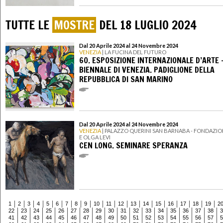
TUTTE LE
MOSTRE
DEL 18 LUGLIO 2024
Dal 20 Aprile 2024 al 24 Novembre 2024
VENEZIA
| LA FUCINA DEL FUTURO
60. ESPOSIZIONE INTERNAZIONALE D’ARTE 
BIENNALE DI VENEZIA. PADIGLIONE DELLA
REPUBBLICA DI SAN MARINO
Dal 20 Aprile 2024 al 24 Novembre 2024
VENEZIA
| PALAZZO QUERINI SAN BARNABA - FONDAZI
E OLGA LEVI
CEN LONG. SEMINARE SPERANZA
1
2
3
4
5
6
7
8
9
10
11
12
13
14
15
16
17
18
19
2
22
23
24
25
26
27
28
29
30
31
32
33
34
35
36
37
38
3
41
42
43
44
45
46
47
48
49
50
51
52
53
54
55
56
57
5