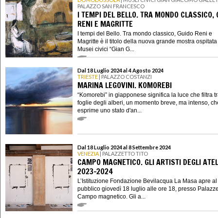
PALAZZO SAN FRANCESCO
I TEMPI DEL BELLO. TRA MONDO CLASSICO, 
RENI E MAGRITTE
I tempi del Bello. Tra mondo classico, Guido Reni e
Magritte è il titolo della nuova grande mostra ospitata
Musei civici “Gian G...
Dal 18 Luglio 2024 al 4 Agosto 2024
TRIESTE
| PALAZZO COSTANZI
MARINA LEGOVINI. KOMOREBI
“Komorebi” in giapponese significa la luce che filtra tr
foglie degli alberi, un momento breve, ma intenso, ch
esprime uno stato d'an...
Dal 18 Luglio 2024 al 8 Settembre 2024
VENEZIA
| PALAZZETTO TITO
CAMPO MAGNETICO. GLI ARTISTI DEGLI ATEL
2023-2024
L’Istituzione Fondazione Bevilacqua La Masa apre al
pubblico giovedì 18 luglio alle ore 18, presso Palazze
Campo magnetico. Gli a...