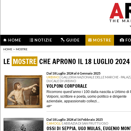
HOME
NOTIZIE
GUIDE
MOSTRE
F
HOME
>
MOSTRE
LE
MOSTRE
CHE APRONO IL 18 LUGLIO 2024
Dal 18 Luglio 2024 al 6 Gennaio 2025
URBINO
| GALLERIA NAZIONALE DELLE MARCHE - PALA
DUCALE DI URBINO
VOLPONI CORPORALE
Ricorrono quest’anno i 100 dalla nascita a Urbino di
Volponi, scrittore e poeta, uomo politico e dirigente
aziendale, appassionato collezi...
Dal 18 Luglio 2024 al 16 Febbraio 2025
CAMOGLI
| ABBAZIA DI SAN FRUTTUOSO
OSSI DI SEPPIA. UGO MULAS, EUGENIO MON