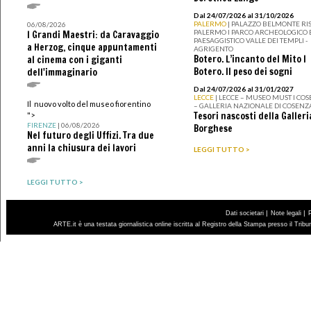
Dal 24/07/2026 al 31/10/2026
PALERMO
| PALAZZO BELMONTE RIS
06/08/2026
PALERMO I PARCO ARCHEOLOGICO 
I Grandi Maestri: da Caravaggio
PAESAGGISTICO VALLE DEI TEMPLI -
a Herzog, cinque appuntamenti
AGRIGENTO
Botero. L’incanto del Mito I
al cinema con i giganti
Botero. Il peso dei sogni
dell'immaginario
Dal 24/07/2026 al 31/01/2027
LECCE
| LECCE – MUSEO MUST I CO
Il nuovo volto del museo fiorentino
– GALLERIA NAZIONALE DI COSENZ
Tesori nascosti della Galleri
">
FIRENZE
| 06/08/2026
Borghese
Nel futuro degli Uffizi. Tra due
anni la chiusura dei lavori
LEGGI TUTTO >
LEGGI TUTTO >
|
|
Dati societari
Note legali
ARTE.it è una testata giornalistica online iscritta al Registro della Stampa presso il Trib