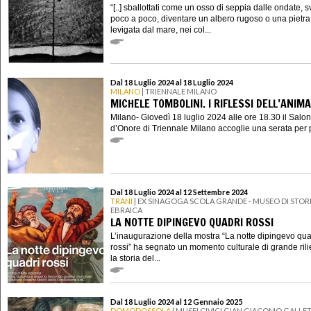
“[..] sballottati come un osso di seppia dalle ondate, s
poco a poco, diventare un albero rugoso o una pietra
levigata dal mare, nei col...
Dal 18 Luglio 2024 al 18 Luglio 2024
MILANO
| TRIENNALE MILANO
MICHELE TOMBOLINI. I RIFLESSI DELL’ANIMA
Milano- Giovedì 18 luglio 2024 alle ore 18.30 il Salo
d’Onore di Triennale Milano accoglie una serata per p
Dal 18 Luglio 2024 al 12 Settembre 2024
TRANI
| EX SINAGOGA SCOLA GRANDE - MUSEO DI STOR
EBRAICA
LA NOTTE DIPINGEVO QUADRI ROSSI
L’inaugurazione della mostra “La notte dipingevo qua
rossi” ha segnato un momento culturale di grande rili
la storia del...
Dal 18 Luglio 2024 al 12 Gennaio 2025
DOMODOSSOLA
| MUSEI CIVICI GIAN GIACOMO GALLET