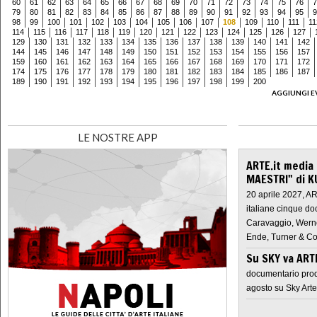
60
61
62
63
64
65
66
67
68
69
70
71
72
73
74
75
76
7
79
80
81
82
83
84
85
86
87
88
89
90
91
92
93
94
95
9
98
99
100
101
102
103
104
105
106
107
108
109
110
111
11
114
115
116
117
118
119
120
121
122
123
124
125
126
127
129
130
131
132
133
134
135
136
137
138
139
140
141
142
144
145
146
147
148
149
150
151
152
153
154
155
156
157
159
160
161
162
163
164
165
166
167
168
169
170
171
172
174
175
176
177
178
179
180
181
182
183
184
185
186
187
189
190
191
192
193
194
195
196
197
198
199
200
AGGIUNGI E
LE NOSTRE APP
ARTE.it media
MAESTRI" di K
20 aprile 2027, A
italiane cinque do
Caravaggio, Werne
Ende, Turner & Co
Su SKY va AR
documentario prod
agosto su Sky Arte