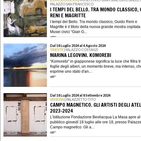
PALAZZO SAN FRANCESCO
I TEMPI DEL BELLO. TRA MONDO CLASSICO, 
RENI E MAGRITTE
I tempi del Bello. Tra mondo classico, Guido Reni e
Magritte è il titolo della nuova grande mostra ospitata
Musei civici “Gian G...
Dal 18 Luglio 2024 al 4 Agosto 2024
TRIESTE
| PALAZZO COSTANZI
MARINA LEGOVINI. KOMOREBI
“Komorebi” in giapponese significa la luce che filtra tr
foglie degli alberi, un momento breve, ma intenso, ch
esprime uno stato d'an...
Dal 18 Luglio 2024 al 8 Settembre 2024
VENEZIA
| PALAZZETTO TITO
CAMPO MAGNETICO. GLI ARTISTI DEGLI ATEL
2023-2024
L’Istituzione Fondazione Bevilacqua La Masa apre al
pubblico giovedì 18 luglio alle ore 18, presso Palazze
Campo magnetico. Gli a...