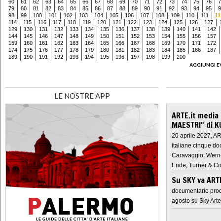
60
61
62
63
64
65
66
67
68
69
70
71
72
73
74
75
76
7
79
80
81
82
83
84
85
86
87
88
89
90
91
92
93
94
95
9
98
99
100
101
102
103
104
105
106
107
108
109
110
111
11
114
115
116
117
118
119
120
121
122
123
124
125
126
127
129
130
131
132
133
134
135
136
137
138
139
140
141
142
144
145
146
147
148
149
150
151
152
153
154
155
156
157
159
160
161
162
163
164
165
166
167
168
169
170
171
172
174
175
176
177
178
179
180
181
182
183
184
185
186
187
189
190
191
192
193
194
195
196
197
198
199
200
AGGIUNGI E
LE NOSTRE APP
ARTE.it media
MAESTRI" di K
20 aprile 2027, A
italiane cinque do
Caravaggio, Werne
Ende, Turner & Co
Su SKY va AR
documentario prod
agosto su Sky Arte