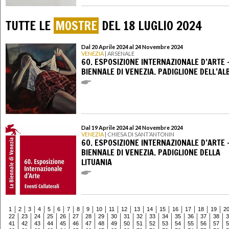
TUTTE LE
MOSTRE
DEL 18 LUGLIO 2024
Dal 20 Aprile 2024 al 24 Novembre 2024
VENEZIA
| ARSENALE
60. ESPOSIZIONE INTERNAZIONALE D’ARTE 
BIENNALE DI VENEZIA. PADIGLIONE DELL’AL
Dal 19 Aprile 2024 al 24 Novembre 2024
VENEZIA
| CHIESA DI SANT’ANTONIN
60. ESPOSIZIONE INTERNAZIONALE D’ARTE 
BIENNALE DI VENEZIA. PADIGLIONE DELLA
LITUANIA
1
2
3
4
5
6
7
8
9
10
11
12
13
14
15
16
17
18
19
2
22
23
24
25
26
27
28
29
30
31
32
33
34
35
36
37
38
3
41
42
43
44
45
46
47
48
49
50
51
52
53
54
55
56
57
5