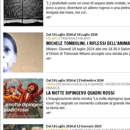
“[..] sballottati come un osso di seppia dalle ondate, s
poco a poco, diventare un albero rugoso o una pietra
levigata dal mare, nei col...
Dal 18 Luglio 2024 al 18 Luglio 2024
MILANO
| TRIENNALE MILANO
MICHELE TOMBOLINI. I RIFLESSI DELL’ANIMA
Milano- Giovedì 18 luglio 2024 alle ore 18.30 il Salo
d’Onore di Triennale Milano accoglie una serata per p
Dal 18 Luglio 2024 al 12 Settembre 2024
TRANI
| EX SINAGOGA SCOLA GRANDE - MUSEO DI STOR
EBRAICA
LA NOTTE DIPINGEVO QUADRI ROSSI
L’inaugurazione della mostra “La notte dipingevo qua
rossi” ha segnato un momento culturale di grande rili
la storia del...
Dal 18 Luglio 2024 al 12 Gennaio 2025
DOMODOSSOLA
| MUSEI CIVICI GIAN GIACOMO GALLET