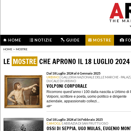
HOME
NOTIZIE
GUIDE
MOSTRE
F
HOME
>
MOSTRE
LE
MOSTRE
CHE APRONO IL 18 LUGLIO 2024
Dal 18 Luglio 2024 al 6 Gennaio 2025
URBINO
| GALLERIA NAZIONALE DELLE MARCHE - PALA
DUCALE DI URBINO
VOLPONI CORPORALE
Ricorrono quest’anno i 100 dalla nascita a Urbino di
Volponi, scrittore e poeta, uomo politico e dirigente
aziendale, appassionato collezi...
Dal 18 Luglio 2024 al 16 Febbraio 2025
CAMOGLI
| ABBAZIA DI SAN FRUTTUOSO
OSSI DI SEPPIA. UGO MULAS, EUGENIO MON