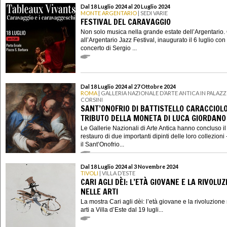
Dal 18 Luglio 2024 al 20 Luglio 2024
MONTE ARGENTARIO
| SEDI VARIE
FESTIVAL DEL CARAVAGGIO
Non solo musica nella grande estate dell’Argentario. 
all’Argentario Jazz Festival, inaugurato il 6 luglio con 
concerto di Sergio ...
Dal 18 Luglio 2024 al 27 Ottobre 2024
ROMA
| GALLERIA NAZIONALE D’ARTE ANTICA IN PALAZ
CORSINI
SANT’ONOFRIO DI BATTISTELLO CARACCIOLO
TRIBUTO DELLA MONETA DI LUCA GIORDANO
Le Gallerie Nazionali di Arte Antica hanno concluso il
restauro di due importanti dipinti delle loro collezioni 
il Sant’Onofrio...
Dal 18 Luglio 2024 al 3 Novembre 2024
TIVOLI
| VILLA D’ESTE
CARI AGLI DÈI: L’ETÀ GIOVANE E LA RIVOLUZ
NELLE ARTI
La mostra Cari agli dèi: l’età giovane e la rivoluzione
arti a Villa d’Este dal 19 lugli...