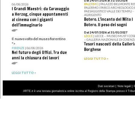
Dal 24/07/2026 al 31/10/2026
PALERMO
| PALAZZO BELMONTE RIS
06/08/2026
PALERMO I PARCO ARCHEOLOGICO 
I Grandi Maestri: da Caravaggio
PAESAGGISTICO VALLE DEI TEMPLI -
a Herzog, cinque appuntamenti
AGRIGENTO
Botero. L’incanto del Mito I
al cinema con i giganti
Botero. Il peso dei sogni
dell'immaginario
Dal 24/07/2026 al 31/01/2027
LECCE
| LECCE – MUSEO MUST I CO
Il nuovo volto del museo fiorentino
– GALLERIA NAZIONALE DI COSENZ
Tesori nascosti della Galleri
">
FIRENZE
| 06/08/2026
Borghese
Nel futuro degli Uffizi. Tra due
anni la chiusura dei lavori
LEGGI TUTTO >
LEGGI TUTTO >
|
|
Dati societari
Note legali
ARTE.it è una testata giornalistica online iscritta al Registro della Stampa presso il Trib