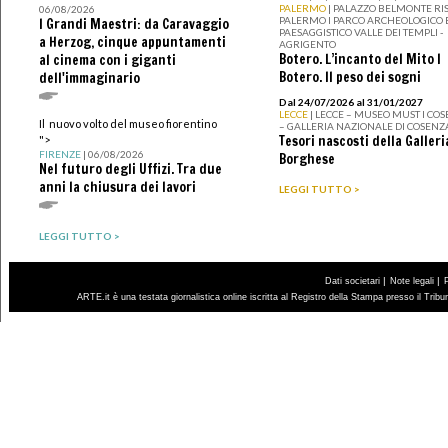
PALERMO
| PALAZZO BELMONTE RIS
06/08/2026
PALERMO I PARCO ARCHEOLOGICO 
I Grandi Maestri: da Caravaggio
PAESAGGISTICO VALLE DEI TEMPLI -
a Herzog, cinque appuntamenti
AGRIGENTO
Botero. L’incanto del Mito I
al cinema con i giganti
Botero. Il peso dei sogni
dell'immaginario
Dal 24/07/2026 al 31/01/2027
LECCE
| LECCE – MUSEO MUST I CO
Il nuovo volto del museo fiorentino
– GALLERIA NAZIONALE DI COSENZ
Tesori nascosti della Galleri
">
FIRENZE
| 06/08/2026
Borghese
Nel futuro degli Uffizi. Tra due
anni la chiusura dei lavori
LEGGI TUTTO >
LEGGI TUTTO >
|
|
Dati societari
Note legali
ARTE.it è una testata giornalistica online iscritta al Registro della Stampa presso il Trib