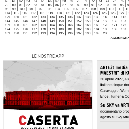
60
61
62
63
64
65
66
67
68
69
70
71
72
73
74
75
76
7
79
80
81
82
83
84
85
86
87
88
89
90
91
92
93
94
95
9
98
99
100
101
102
103
104
105
106
107
108
109
110
111
11
114
115
116
117
118
119
120
121
122
123
124
125
126
127
129
130
131
132
133
134
135
136
137
138
139
140
141
142
144
145
146
147
148
149
150
151
152
153
154
155
156
157
159
160
161
162
163
164
165
166
167
168
169
170
171
172
174
175
176
177
178
179
180
181
182
183
184
185
186
187
189
190
191
192
193
194
195
196
197
198
199
200
AGGIUNGI E
LE NOSTRE APP
ARTE.it media
MAESTRI" di K
20 aprile 2027, A
italiane cinque do
Caravaggio, Werne
Ende, Turner & Co
Su SKY va AR
documentario prod
agosto su Sky Arte