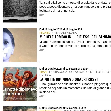
“[..] sballottati come un osso di seppia dalle ondate, s
poco a poco, diventare un albero rugoso o una pietra
levigata dal mare, nei col...
Dal 18 Luglio 2024 al 18 Luglio 2024
MILANO
| TRIENNALE MILANO
MICHELE TOMBOLINI. I RIFLESSI DELL’ANIMA
Milano- Giovedì 18 luglio 2024 alle ore 18.30 il Salo
d’Onore di Triennale Milano accoglie una serata per p
Dal 18 Luglio 2024 al 12 Settembre 2024
TRANI
| EX SINAGOGA SCOLA GRANDE - MUSEO DI STOR
EBRAICA
LA NOTTE DIPINGEVO QUADRI ROSSI
L’inaugurazione della mostra “La notte dipingevo qua
rossi” ha segnato un momento culturale di grande rili
la storia del...
Dal 18 Luglio 2024 al 12 Gennaio 2025
DOMODOSSOLA
| MUSEI CIVICI GIAN GIACOMO GALLET