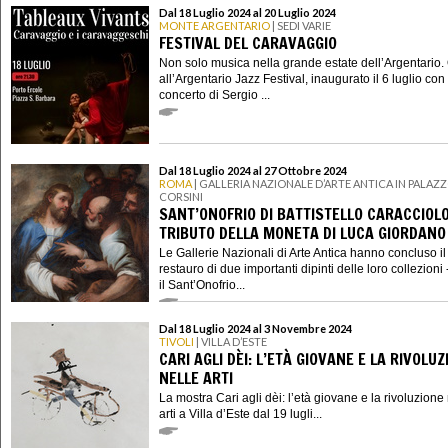
Dal 18 Luglio 2024 al 20 Luglio 2024
MONTE ARGENTARIO
| SEDI VARIE
FESTIVAL DEL CARAVAGGIO
Non solo musica nella grande estate dell’Argentario. 
all’Argentario Jazz Festival, inaugurato il 6 luglio con 
concerto di Sergio ...
Dal 18 Luglio 2024 al 27 Ottobre 2024
ROMA
| GALLERIA NAZIONALE D’ARTE ANTICA IN PALAZ
CORSINI
SANT’ONOFRIO DI BATTISTELLO CARACCIOLO
TRIBUTO DELLA MONETA DI LUCA GIORDANO
Le Gallerie Nazionali di Arte Antica hanno concluso il
restauro di due importanti dipinti delle loro collezioni 
il Sant’Onofrio...
Dal 18 Luglio 2024 al 3 Novembre 2024
TIVOLI
| VILLA D’ESTE
CARI AGLI DÈI: L’ETÀ GIOVANE E LA RIVOLUZ
NELLE ARTI
La mostra Cari agli dèi: l’età giovane e la rivoluzione
arti a Villa d’Este dal 19 lugli...