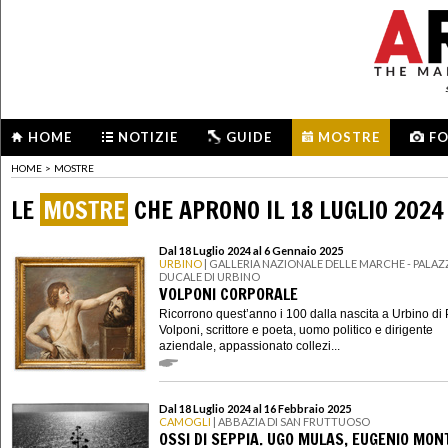
HOME
NOTIZIE
GUIDE
MOSTRE
F
HOME
>
MOSTRE
LE
MOSTRE
CHE APRONO IL 18 LUGLIO 2024
Dal 18 Luglio 2024 al 6 Gennaio 2025
URBINO
| GALLERIA NAZIONALE DELLE MARCHE - PALA
DUCALE DI URBINO
VOLPONI CORPORALE
Ricorrono quest’anno i 100 dalla nascita a Urbino di
Volponi, scrittore e poeta, uomo politico e dirigente
aziendale, appassionato collezi...
Dal 18 Luglio 2024 al 16 Febbraio 2025
CAMOGLI
| ABBAZIA DI SAN FRUTTUOSO
OSSI DI SEPPIA. UGO MULAS, EUGENIO MON