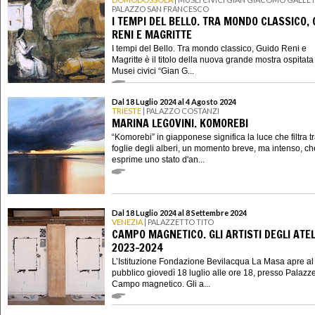
PALAZZO SAN FRANCESCO
I TEMPI DEL BELLO. TRA MONDO CLASSICO, 
RENI E MAGRITTE
I tempi del Bello. Tra mondo classico, Guido Reni e
Magritte è il titolo della nuova grande mostra ospitata
Musei civici “Gian G...
Dal 18 Luglio 2024 al 4 Agosto 2024
TRIESTE
| PALAZZO COSTANZI
MARINA LEGOVINI. KOMOREBI
“Komorebi” in giapponese significa la luce che filtra tr
foglie degli alberi, un momento breve, ma intenso, ch
esprime uno stato d'an...
Dal 18 Luglio 2024 al 8 Settembre 2024
VENEZIA
| PALAZZETTO TITO
CAMPO MAGNETICO. GLI ARTISTI DEGLI ATEL
2023-2024
L’Istituzione Fondazione Bevilacqua La Masa apre al
pubblico giovedì 18 luglio alle ore 18, presso Palazze
Campo magnetico. Gli a...