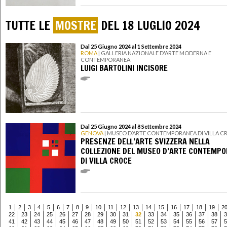
TUTTE LE
MOSTRE
DEL 18 LUGLIO 2024
Dal 25 Giugno 2024 al 1 Settembre 2024
ROMA
| GALLERIA NAZIONALE D'ARTE MODERNA E
CONTEMPORANEA
LUIGI BARTOLINI INCISORE
Dal 25 Giugno 2024 al 8 Settembre 2024
GENOVA
| MUSEO D’ARTE CONTEMPORANEA DI VILLA C
PRESENZE DELL’ARTE SVIZZERA NELLA
COLLEZIONE DEL MUSEO D’ARTE CONTEMP
DI VILLA CROCE
1
2
3
4
5
6
7
8
9
10
11
12
13
14
15
16
17
18
19
2
22
23
24
25
26
27
28
29
30
31
32
33
34
35
36
37
38
3
41
42
43
44
45
46
47
48
49
50
51
52
53
54
55
56
57
5