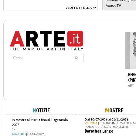
Axess TV.
VEDI TUTTE LE APP
>
BERN
(PIN
N
OTIZIE
M
OSTRE
Dal 30/07/2026 al 01/11/2026
In mostra al MarTa fino al 10 gennaio
VERONA
| CENTRO INTERNAZIONAL
2027
FOTOGRAFIA SCAVI SCALIGERI
">
Dorothea Lange
TARANTO
| 04/08/2026