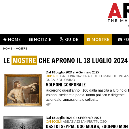
HOME
NOTIZIE
GUIDE
MOSTRE
F
HOME
>
MOSTRE
LE
MOSTRE
CHE APRONO IL 18 LUGLIO 2024
Dal 18 Luglio 2024 al 6 Gennaio 2025
URBINO
| GALLERIA NAZIONALE DELLE MARCHE - PALA
DUCALE DI URBINO
VOLPONI CORPORALE
Ricorrono quest’anno i 100 dalla nascita a Urbino di
Volponi, scrittore e poeta, uomo politico e dirigente
aziendale, appassionato collezi...
Dal 18 Luglio 2024 al 16 Febbraio 2025
CAMOGLI
| ABBAZIA DI SAN FRUTTUOSO
OSSI DI SEPPIA. UGO MULAS, EUGENIO MON