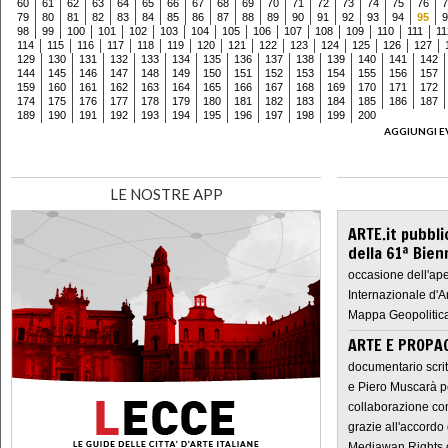
60
61
62
63
64
65
66
67
68
69
70
71
72
73
74
75
76
7
79
80
81
82
83
84
85
86
87
88
89
90
91
92
93
94
95
9
98
99
100
101
102
103
104
105
106
107
108
109
110
111
11
114
115
116
117
118
119
120
121
122
123
124
125
126
127
129
130
131
132
133
134
135
136
137
138
139
140
141
142
144
145
146
147
148
149
150
151
152
153
154
155
156
157
159
160
161
162
163
164
165
166
167
168
169
170
171
172
174
175
176
177
178
179
180
181
182
183
184
185
186
187
189
190
191
192
193
194
195
196
197
198
199
200
AGGIUNGI E
LE NOSTRE APP
ARTE.it pubbli
della 61ª Bien
occasione dell'ape
Internazionale d'A
Mappa Geopolitica
ARTE E PROPAG
documentario scrit
e Piero Muscarà pe
collaborazione con
grazie all'accordo 
Mediawan Rights c