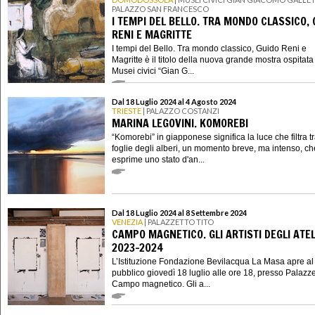
PALAZZO SAN FRANCESCO
I TEMPI DEL BELLO. TRA MONDO CLASSICO, 
RENI E MAGRITTE
I tempi del Bello. Tra mondo classico, Guido Reni e
Magritte è il titolo della nuova grande mostra ospitata
Musei civici “Gian G...
Dal 18 Luglio 2024 al 4 Agosto 2024
TRIESTE
| PALAZZO COSTANZI
MARINA LEGOVINI. KOMOREBI
“Komorebi” in giapponese significa la luce che filtra tr
foglie degli alberi, un momento breve, ma intenso, ch
esprime uno stato d'an...
Dal 18 Luglio 2024 al 8 Settembre 2024
VENEZIA
| PALAZZETTO TITO
CAMPO MAGNETICO. GLI ARTISTI DEGLI ATEL
2023-2024
L’Istituzione Fondazione Bevilacqua La Masa apre al
pubblico giovedì 18 luglio alle ore 18, presso Palazze
Campo magnetico. Gli a...