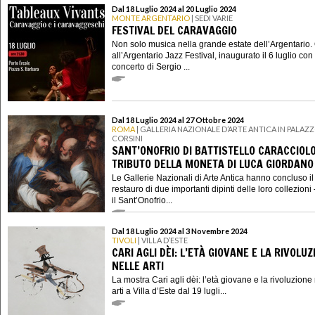
Dal 18 Luglio 2024 al 20 Luglio 2024
MONTE ARGENTARIO
| SEDI VARIE
FESTIVAL DEL CARAVAGGIO
Non solo musica nella grande estate dell’Argentario. 
all’Argentario Jazz Festival, inaugurato il 6 luglio con 
concerto di Sergio ...
Dal 18 Luglio 2024 al 27 Ottobre 2024
ROMA
| GALLERIA NAZIONALE D’ARTE ANTICA IN PALAZ
CORSINI
SANT’ONOFRIO DI BATTISTELLO CARACCIOLO
TRIBUTO DELLA MONETA DI LUCA GIORDANO
Le Gallerie Nazionali di Arte Antica hanno concluso il
restauro di due importanti dipinti delle loro collezioni 
il Sant’Onofrio...
Dal 18 Luglio 2024 al 3 Novembre 2024
TIVOLI
| VILLA D’ESTE
CARI AGLI DÈI: L’ETÀ GIOVANE E LA RIVOLUZ
NELLE ARTI
La mostra Cari agli dèi: l’età giovane e la rivoluzione
arti a Villa d’Este dal 19 lugli...