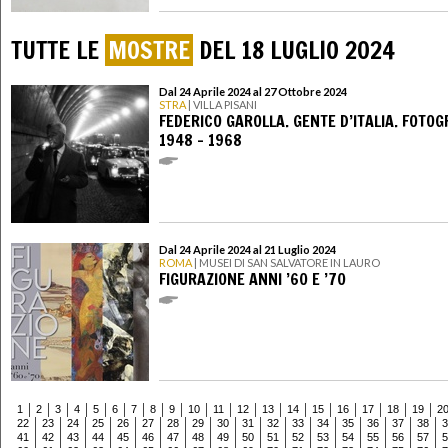
TUTTE LE
MOSTRE
DEL 18 LUGLIO 2024
Dal 24 Aprile 2024 al 27 Ottobre 2024
STRA
| VILLA PISANI
FEDERICO GAROLLA. GENTE D’ITALIA. FOTOG
1948 – 1968
Dal 24 Aprile 2024 al 21 Luglio 2024
ROMA
| MUSEI DI SAN SALVATORE IN LAURO
FIGURAZIONE ANNI ’60 E ’70
1
2
3
4
5
6
7
8
9
10
11
12
13
14
15
16
17
18
19
2
22
23
24
25
26
27
28
29
30
31
32
33
34
35
36
37
38
3
41
42
43
44
45
46
47
48
49
50
51
52
53
54
55
56
57
5