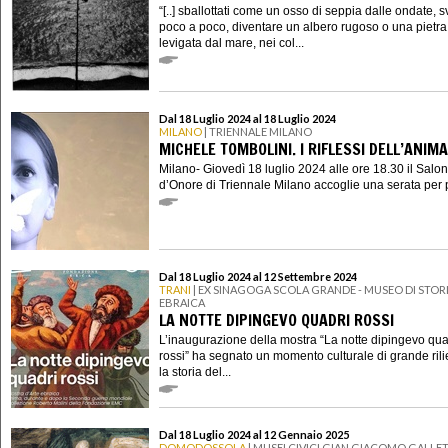
“[..] sballottati come un osso di seppia dalle ondate, s
poco a poco, diventare un albero rugoso o una pietra
levigata dal mare, nei col...
Dal 18 Luglio 2024 al 18 Luglio 2024
MILANO
| TRIENNALE MILANO
MICHELE TOMBOLINI. I RIFLESSI DELL’ANIMA
Milano- Giovedì 18 luglio 2024 alle ore 18.30 il Salo
d’Onore di Triennale Milano accoglie una serata per p
Dal 18 Luglio 2024 al 12 Settembre 2024
TRANI
| EX SINAGOGA SCOLA GRANDE - MUSEO DI STOR
EBRAICA
LA NOTTE DIPINGEVO QUADRI ROSSI
L’inaugurazione della mostra “La notte dipingevo qua
rossi” ha segnato un momento culturale di grande rili
la storia del...
Dal 18 Luglio 2024 al 12 Gennaio 2025
DOMODOSSOLA
| MUSEI CIVICI GIAN GIACOMO GALLET