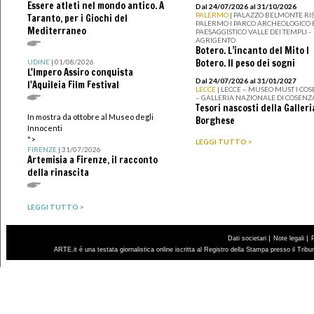
Essere atleti nel mondo antico. A
Dal 24/07/2026 al 31/10/2026
PALERMO
| PALAZZO BELMONTE RIS
Taranto, per i Giochi del
PALERMO I PARCO ARCHEOLOGICO 
Mediterraneo
PAESAGGISTICO VALLE DEI TEMPLI -
AGRIGENTO
Botero. L’incanto del Mito I
Botero. Il peso dei sogni
UDINE
| 01/08/2026
L'Impero Assiro conquista
Dal 24/07/2026 al 31/01/2027
l'Aquileia Film Festival
LECCE
| LECCE – MUSEO MUST I CO
– GALLERIA NAZIONALE DI COSENZ
Tesori nascosti della Galleri
In mostra da ottobre al Museo degli
Borghese
Innocenti
">
LEGGI TUTTO >
FIRENZE
| 31/07/2026
Artemisia a Firenze, il racconto
della rinascita
LEGGI TUTTO >
|
|
Dati societari
Note legali
ARTE.it è una testata giornalistica online iscritta al Registro della Stampa presso il Trib