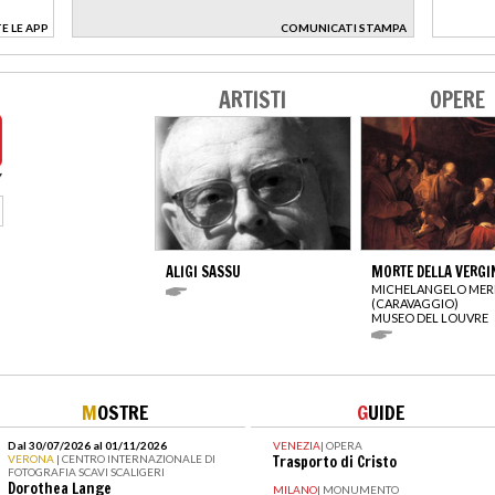
E LE APP
COMUNICATI STAMPA
>
ARTISTI
OPERE
ALIGI SASSU
MORTE DELLA VERGI
MICHELANGELO MERI
(CARAVAGGIO)
MUSEO DEL LOUVRE
M
OSTRE
G
UIDE
Dal 30/07/2026 al 01/11/2026
VENEZIA
|
OPERA
VERONA
| CENTRO INTERNAZIONALE DI
Trasporto di Cristo
FOTOGRAFIA SCAVI SCALIGERI
Dorothea Lange
MILANO
|
MONUMENTO