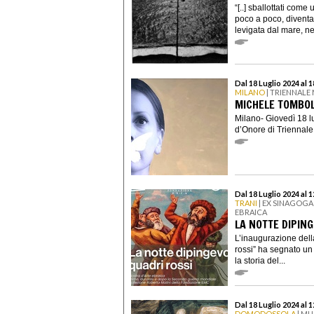
“[..] sballottati com
poco a poco, diventa
levigata dal mare, nei
Dal 18 Luglio 2024 al 
MILANO
| TRIENNALE
MICHELE TOMBOLI
Milano- Giovedì 18 l
d’Onore di Triennale
Dal 18 Luglio 2024 al 
TRANI
| EX SINAGOGA
EBRAICA
LA NOTTE DIPIN
L’inaugurazione dell
rossi” ha segnato un
la storia del...
Dal 18 Luglio 2024 al 
DOMODOSSOLA
| MU