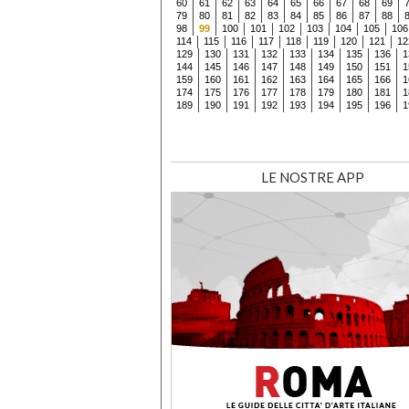
60
61
62
63
64
65
66
67
68
69
79
80
81
82
83
84
85
86
87
88
98
99
100
101
102
103
104
105
106
114
115
116
117
118
119
120
121
12
129
130
131
132
133
134
135
136
1
144
145
146
147
148
149
150
151
1
159
160
161
162
163
164
165
166
1
174
175
176
177
178
179
180
181
1
189
190
191
192
193
194
195
196
1
LE NOSTRE APP