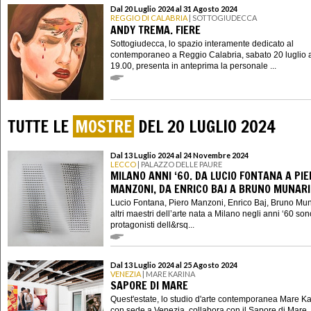
Dal 20 Luglio 2024 al 31 Agosto 2024
REGGIO DI CALABRIA
| SOTTOGIUDECCA
ANDY TREMA. FIERE
Sottogiudecca, lo spazio interamente dedicato al
contemporaneo a Reggio Calabria, sabato 20 luglio a
19.00, presenta in anteprima la personale ...
TUTTE LE
MOSTRE
DEL 20 LUGLIO 2024
Dal 13 Luglio 2024 al 24 Novembre 2024
LECCO
| PALAZZO DELLE PAURE
MILANO ANNI ‘60. DA LUCIO FONTANA A PI
MANZONI, DA ENRICO BAJ A BRUNO MUNARI
Lucio Fontana, Piero Manzoni, Enrico Baj, Bruno Mun
altri maestri dell’arte nata a Milano negli anni ‘60 son
protagonisti dell&rsq...
Dal 13 Luglio 2024 al 25 Agosto 2024
VENEZIA
| MARE KARINA
SAPORE DI MARE
Quest'estate, lo studio d'arte contemporanea Mare Ka
con sede a Venezia, collabora con il Sapore di Mare