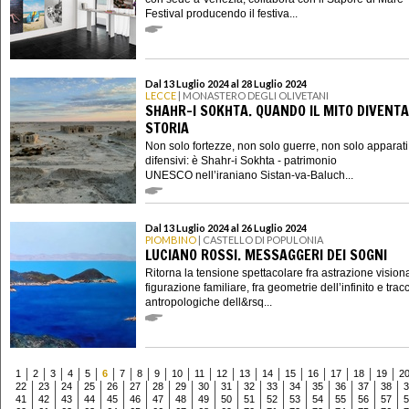
Festival producendo il festiva...
Dal 13 Luglio 2024 al 28 Luglio 2024
LECCE
| MONASTERO DEGLI OLIVETANI
SHAHR-I SOKHTA. QUANDO IL MITO DIVENTA
STORIA
Non solo fortezze, non solo guerre, non solo apparati
difensivi: è Shahr-i Sokhta - patrimonio
UNESCO nell’iraniano Sistan-va-Baluch...
Dal 13 Luglio 2024 al 26 Luglio 2024
PIOMBINO
| CASTELLO DI POPULONIA
LUCIANO ROSSI. MESSAGGERI DEI SOGNI
Ritorna la tensione spettacolare fra astrazione vision
figurazione familiare, fra geometrie dell’infinito e trac
antropologiche dell&rsq...
1
2
3
4
5
6
7
8
9
10
11
12
13
14
15
16
17
18
19
2
22
23
24
25
26
27
28
29
30
31
32
33
34
35
36
37
38
3
41
42
43
44
45
46
47
48
49
50
51
52
53
54
55
56
57
5