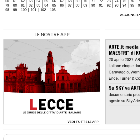
60
61
62
63
64
65
66
67
68
69
70
71
72
73
74
75
76
7
79
80
81
82
83
84
85
86
87
88
89
90
91
92
93
94
95
9
98
99
100
101
102
103
AGGIUNGI E
LE NOSTRE APP
ARTE.it media
MAESTRI" di K
20 aprile 2027, A
italiane cinque do
Caravaggio, Werne
Ende, Turner & Co
Su SKY va AR
documentario prod
agosto su Sky Arte
VEDI TUTTE LE APP
>