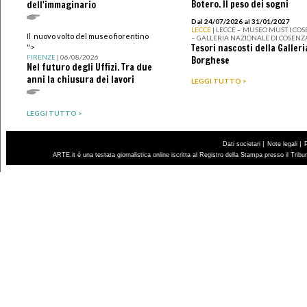
Botero. Il peso dei sogni
dell'immaginario
Dal 24/07/2026 al 31/01/2027
LECCE
| LECCE – MUSEO MUST I CO
Il nuovo volto del museo fiorentino
– GALLERIA NAZIONALE DI COSENZ
Tesori nascosti della Galleri
">
FIRENZE
| 06/08/2026
Borghese
Nel futuro degli Uffizi. Tra due
anni la chiusura dei lavori
LEGGI TUTTO >
LEGGI TUTTO >
|
|
Dati societari
Note legali
ARTE.it è una testata giornalistica online iscritta al Registro della Stampa presso il Trib