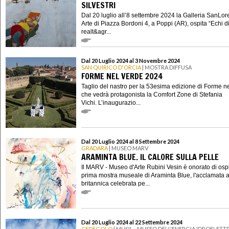
SILVESTRI
Dal 20 luglio all’8 settembre 2024 la Galleria SanLo
Arte di Piazza Bordoni 4, a Poppi (AR), ospita “Echi d
realt&agr...
Dal 20 Luglio 2024 al 3 Novembre 2024
SAN QUIRICO D'ORCIA
| MOSTRA DIFFUSA
FORME NEL VERDE 2024
Taglio del nastro per la 53esima edizione di Forme n
che vedrà protagonista la Comfort Zone di Stefania
Vichi. L’inaugurazio...
Dal 20 Luglio 2024 al 8 Settembre 2024
GRADARA
| MUSEO MARV
ARAMINTA BLUE. IL CALORE SULLA PELLE
Il MARV - Museo d'Arte Rubini Vesin è onorato di ospi
prima mostra museale di Araminta Blue, l'acclamata ar
britannica celebrata pe...
Dal 20 Luglio 2024 al 22 Settembre 2024
CEDEGOLO
| MUSIL - MUSEO DELL'ENERGIA IDROELETTR