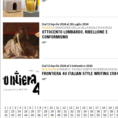
Dal 13 Aprile 2024 al 28 Luglio 2024
MONZA
| ORANGERIE DELLA VILLA REALE DI MONZA
OTTOCENTO LOMBARDO. RIBELLIONE E
CONFORMISMO
Dal 13 Aprile 2024 al 1 Settembre 2024
BOLOGNA
| MAMBO - MUSEO D’ARTE MODERNA DI BO
FRONTIERA 40 ITALIAN STYLE WRITING 198
1
2
3
4
5
6
7
8
9
10
11
12
13
14
15
16
17
18
19
2
22
23
24
25
26
27
28
29
30
31
32
33
34
35
36
37
38
3
41
42
43
44
45
46
47
48
49
50
51
52
53
54
55
56
57
5