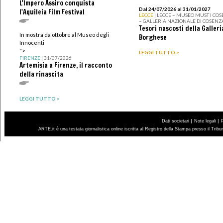
L'Impero Assiro conquista
Dal 24/07/2026 al 31/01/2027
l'Aquileia Film Festival
LECCE
| LECCE – MUSEO MUST I CO
– GALLERIA NAZIONALE DI COSENZ
Tesori nascosti della Galleri
In mostra da ottobre al Museo degli
Borghese
Innocenti
">
LEGGI TUTTO >
FIRENZE
| 31/07/2026
Artemisia a Firenze, il racconto
della rinascita
LEGGI TUTTO >
|
|
Dati societari
Note legali
ARTE.it è una testata giornalistica online iscritta al Registro della Stampa presso il Trib