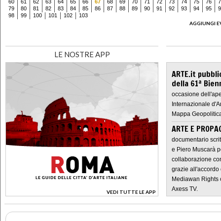
60
61
62
63
64
65
66
67
68
69
70
71
72
73
74
75
76
7
79
80
81
82
83
84
85
86
87
88
89
90
91
92
93
94
95
9
98
99
100
101
102
103
AGGIUNGI E
LE NOSTRE APP
ARTE.it pubbli
della 61ª Bien
occasione dell'ape
Internazionale d'A
Mappa Geopolitica
ARTE E PROPAG
documentario scrit
e Piero Muscarà pe
collaborazione con
grazie all'accordo 
Mediawan Rights c
Axess TV.
VEDI TUTTE LE APP
>