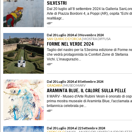
SILVESTRI
Dal 20 luglio all’8 settembre 2024 la Galleria SanLo
Arte di Piazza Bordoni 4, a Poppi (AR), ospita “Echi d
realt&agr...
Dal 20 Luglio 2024 al 3 Novembre 2024
SAN QUIRICO D'ORCIA
| MOSTRA DIFFUSA
FORME NEL VERDE 2024
Taglio del nastro per la 53esima edizione di Forme n
che vedrà protagonista la Comfort Zone di Stefania
Vichi. L’inaugurazio...
Dal 20 Luglio 2024 al 8 Settembre 2024
GRADARA
| MUSEO MARV
ARAMINTA BLUE. IL CALORE SULLA PELLE
Il MARV - Museo d'Arte Rubini Vesin è onorato di ospi
prima mostra museale di Araminta Blue, l'acclamata ar
britannica celebrata pe...
Dal 20 Luglio 2024 al 22 Settembre 2024
CEDEGOLO
| MUSIL - MUSEO DELL'ENERGIA IDROELETTR