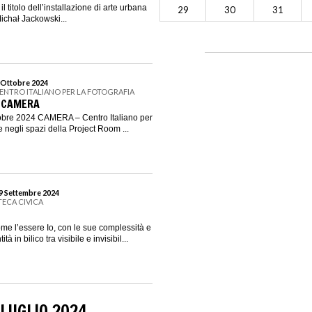
il titolo dell’installazione di arte urbana
29
30
31
Michał Jackowski...
6 Ottobre 2024
CENTRO ITALIANO PER LA FOTOGRAFIA
N CAMERA
ttobre 2024 CAMERA – Centro Italiano per
e negli spazi della Project Room ...
29 Settembre 2024
TECA CIVICA
ome l’essere Io, con le sue complessità e
tà in bilico tra visibile e invisibil...
 LUGLIO 2024