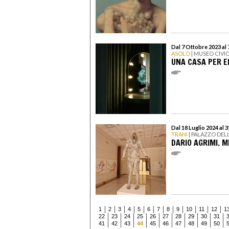
Dal 7 Ottobre 2023 al
ASOLO
| MUSEO CIVI
UNA CASA PER 
Dal 18 Luglio 2024 al 
TRANI
| PALAZZO DEL
DARIO AGRIMI. 
1
2
3
4
5
6
7
8
9
10
11
12
1
22
23
24
25
26
27
28
29
30
31
41
42
43
44
45
46
47
48
49
50