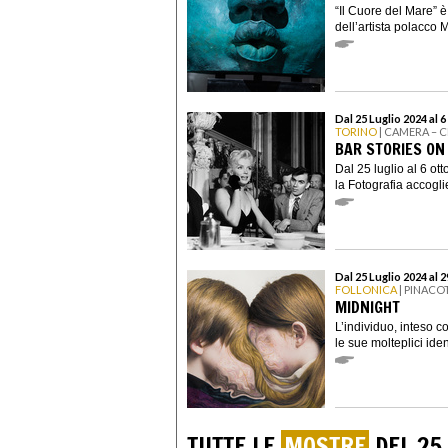
“Il Cuore del Mare” è 
dell’artista polacco 
Dal 25 Luglio 2024 al 
TORINO
| CAMERA – 
BAR STORIES O
Dal 25 luglio al 6 o
la Fotografia accogli
Dal 25 Luglio 2024 al 
FOLLONICA
| PINACO
MIDNIGHT
L’individuo, inteso c
le sue molteplici identi
TUTTE LE
MOSTRE
DEL 25