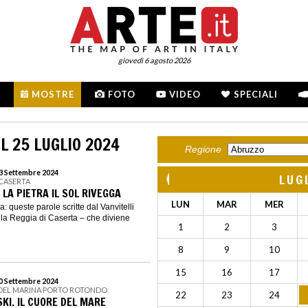
giovedì 6 agosto 2026
MOSTRE
FOTO
VIDEO
SPECIALI
L 25 LUGLIO 2024
Regione
23 Settembre 2024
LUG
 CASERTA
LA PIETRA IL SOL RIVEGGA
LUN
MAR
MER
ga: queste parole scritte dal Vanvitelli
ella Reggia di Caserta – che diviene
1
2
3
8
9
10
15
16
17
20 Settembre 2024
DEL MARINA PORTO ROTONDO
22
23
24
KI. IL CUORE DEL MARE