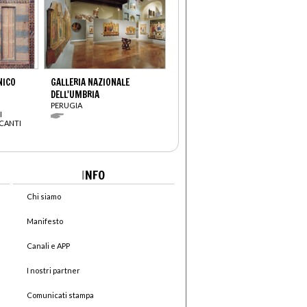
NICO
GALLERIA NAZIONALE
DELL'UMBRIA
PERUGIA
I
RCANTI
I
NFO
Chi siamo
Manifesto
Canali e APP
I nostri partner
Comunicati stampa