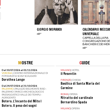
GIORGIO MORANDI
CALENDARIO MECCA
UNIVERSALE
CAPPELLA DELLA PIA
CONGREGAZIONE DE
BANCHIERI E DEI ME
M
OSTRE
G
UIDE
Dal 30/07/2026 al 01/11/2026
MILANO
|
HOTEL
VERONA
| CENTRO INTERNAZIONALE DI
Il Resentin
FOTOGRAFIA SCAVI SCALIGERI
Dorothea Lange
FIRENZE
|
CHIESA
Basilica di Santa Maria del
Dal 24/07/2026 al 31/10/2026
Carmine
PALERMO
| PALAZZO BELMONTE RISO -
PALERMO I PARCO ARCHEOLOGICO E
ROMA
|
OPERA
PAESAGGISTICO VALLE DEI TEMPLI -
Ritratto del cardinale
AGRIGENTO
Botero. L’incanto del Mito I
Bernardino Spada
Botero. Il peso dei sogni
MILANO
|
OPERA