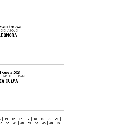
 7 Ottobre 2033
CO DI ASOLO
ELEONORA
31 Agosto 2024
LE ARTI BELTRANI
MEA CULPA
3
14
15
16
17
18
19
20
21
32
33
34
35
36
37
38
39
40
51