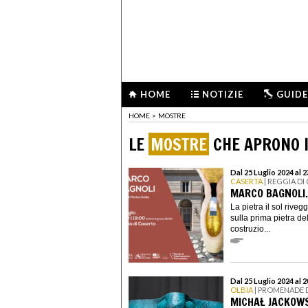
HOME
NOTIZIE
GUIDE
HOME
>
MOSTRE
LE
MOSTRE
CHE APRONO I
Dal 25 Luglio 2024 al 
CASERTA
| REGGIA DI
MARCO BAGNOLI. 
La pietra il sol riveg
sulla prima pietra d
costruzio...
Dal 25 Luglio 2024 al 
OLBIA
| PROMENADE 
MICHAŁ JACKOWS