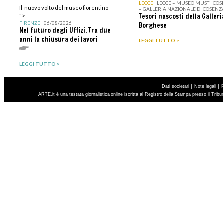
LECCE
| LECCE – MUSEO MUST I CO
Il nuovo volto del museo fiorentino
– GALLERIA NAZIONALE DI COSENZ
Tesori nascosti della Galleri
">
FIRENZE
| 06/08/2026
Borghese
Nel futuro degli Uffizi. Tra due
anni la chiusura dei lavori
LEGGI TUTTO >
LEGGI TUTTO >
|
|
Dati societari
Note legali
ARTE.it è una testata giornalistica online iscritta al Registro della Stampa presso il Trib