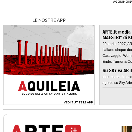
AGGIUNGI E
LE NOSTRE APP
ARTE.it media
MAESTRI" di K
20 aprile 2027, A
italiane cinque do
Caravaggio, Werne
Ende, Turner & Co
Su SKY va AR
documentario prod
agosto su Sky Arte
VEDI TUTTE LE APP
>