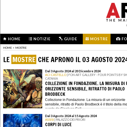
HOME
NOTIZIE
GUIDE
MOSTRE
F
HOME
>
MOSTRE
LE
MOSTRE
CHE APRONO IL 03 AGOSTO 202
Dal 3 Agosto 2024 al 20 Dicembre 2024
ACI CASTELLO
| FON ART GALLERY - FOUR POINTS BY 
CATANIA
COLLEZIONE IN FONDAZIONE. LA MISURA DI
ORIZZONTE SENSIBILE, RITRATTO DI PAOLO
BRODBECK
Collezione in Fondazione. La misura di un orizzonte
sensibile, ritratto di Paolo Brodbeck è il titolo della m
curata da Gianluca Coll...
Dal 3 Agosto 2024 al 15 Agosto 2024
ASSISI
| PALAZZO DEI PRIORI
CORPI DI LUCE