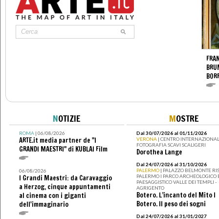
FRAN
BRU
BOR
N
OTIZIE
M
OSTRE
ROMA
| 06/08/2026
Dal 30/07/2026 al 01/11/2026
ARTE.it media partner de "I
VERONA
| CENTRO INTERNAZIONAL
FOTOGRAFIA SCAVI SCALIGERI
GRANDI MAESTRI" di KUBLAI Film
Dorothea Lange
Dal 24/07/2026 al 31/10/2026
PALERMO
| PALAZZO BELMONTE RIS
06/08/2026
PALERMO I PARCO ARCHEOLOGICO 
I Grandi Maestri: da Caravaggio
PAESAGGISTICO VALLE DEI TEMPLI -
a Herzog, cinque appuntamenti
AGRIGENTO
Botero. L’incanto del Mito I
al cinema con i giganti
Botero. Il peso dei sogni
dell'immaginario
Dal 24/07/2026 al 31/01/2027