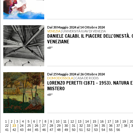
Dal 30 Maggio 2024 al 14 Ottobre 2024
VENEZIA
| UNIVERSITÀ IUAV DI VENEZIA
DANIELE CALABI. IL PIACERE DELL'ONESTÀ.
VENEZIANE
Dal 25 Maggio 2024 al 26 Ottobre 2024
DOMODOSSOLA
| CASA DE RODIS
LORENZO PERETTI (1871 – 1953). NATURA E
MISTERO
1
2
3
4
5
6
7
8
9
10
11
12
13
14
15
16
17
18
19
2
22
23
24
25
26
27
28
29
30
31
32
33
34
35
36
37
38
3
41
42
43
44
45
46
47
48
49
50
51
52
53
54
55
56