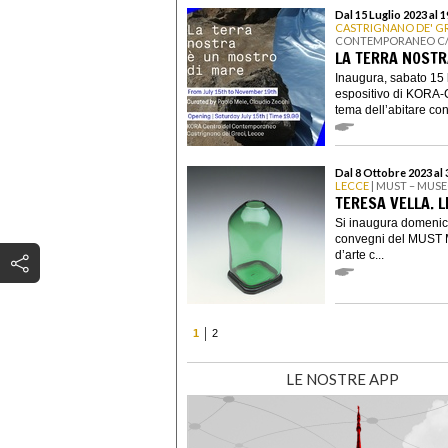
Dal 15 Luglio 2023 al
CASTRIGNANO DE' G
CONTEMPORANEO C/O
LA TERRA NOSTR
Inaugura, sabato 15 lu
espositivo di KORA-
tema dell’abitare con 
Dal 8 Ottobre 2023 al
LECCE
| MUST – MUSE
TERESA VELLA. 
Si inaugura domenica
convegni del MUST Mu
d’arte c...
1
2
LE NOSTRE APP