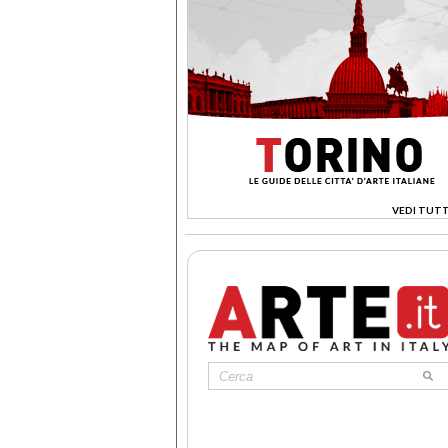
VEDI TUTT
>