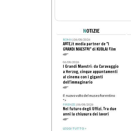
N
OTIZIE
ROMA
| 06/08/2026
ARTE.it media partner de "I
GRANDI MAESTRI" di KUBLAI Film
06/08/2026
I Grandi Maestri: da Caravaggio
a Herzog, cinque appuntamenti
al cinema con i giganti
dell'immaginario
Il nuovo volto del museo fiorentino
">
FIRENZE
| 06/08/2026
Nel futuro degli Uffizi. Tra due
anni la chiusura dei lavori
LEGGI TUTTO >