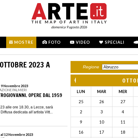
domenica 9 agosto 2026
MOSTRE
FOTO
VIDEO
SPECIALI
 OTTOBRE 2023 A
Regione
OTTO
l 9 Novembre 2023
AZIONE PALMIERI
LUN
MAR
MER
TROGIOVANNI. OPERE DAL 1959
25
26
27
23 alle ore 18.30, a Lecce, sarà
2
3
4
iffusa dedicata all’artista Vitt...
9
10
11
16
17
18
 al 12 Novembre 2023