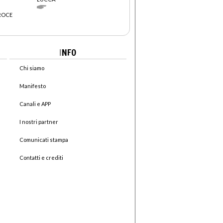
CROCE
I
NFO
Chi siamo
Manifesto
Canali e APP
I nostri partner
Comunicati stampa
Contatti e crediti