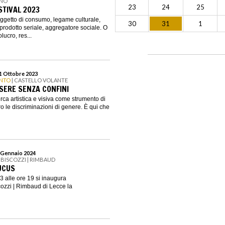
INO
23
24
25
STIVAL 2023
oggetto di consumo, legame culturale,
30
31
1
prodotto seriale, aggregatore sociale. O
lucro, res...
31 Ottobre 2023
ANTO
| CASTELLO VOLANTE
SSERE SENZA CONFINI
erca artistica e visiva come strumento di
 le discriminazioni di genere. È qui che
7 Gennaio 2024
 BISCOZZI | RIMBAUD
UCUS
3 alle ore 19 si inaugura
ozzi | Rimbaud di Lecce la