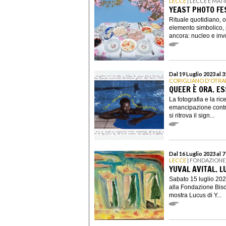
LECCE
| LECCE E MAT
YEAST PHOTO FE
Rituale quotidiano, 
elemento simbolico, 
ancora: nucleo e invo
Dal 19 Luglio 2023 al 
CORIGLIANO D'OTR
QUEER È ORA. E
La fotografia e la ric
emancipazione contro
si ritrova il sign...
Dal 16 Luglio 2023 al 
LECCE
| FONDAZIONE
YUVAL AVITAL. L
Sabato 15 luglio 202
alla Fondazione Bisc
mostra Lucus di Y...