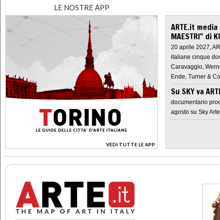
LE NOSTRE APP
ARTE.it media
MAESTRI" di K
20 aprile 2027, A
italiane cinque do
Caravaggio, Werne
Ende, Turner & Co
Su SKY va AR
documentario prod
agosto su Sky Arte
VEDI TUTTE LE APP
>