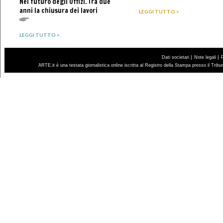
Nel futuro degli Uffizi. Tra due
anni la chiusura dei lavori
LEGGI TUTTO >
LEGGI TUTTO >
|
|
Dati societari
Note legali
ARTE.it è una testata giornalistica online iscritta al Registro della Stampa presso il Trib