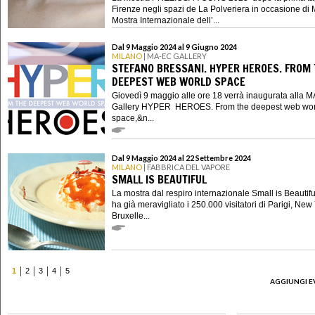
Firenze negli spazi de La Polveriera in occasione di
Mostra Internazionale dell’...
Dal 9 Maggio 2024 al 9 Giugno 2024
MILANO
| MA-EC GALLERY
STEFANO BRESSANI. HYPER HEROES. FROM 
DEEPEST WEB WORLD SPACE
Giovedì 9 maggio alle ore 18 verrà inaugurata alla 
Gallery HYPER HEROES. From the deepest web wo
space,&n...
Dal 9 Maggio 2024 al 22 Settembre 2024
MILANO
| FABBRICA DEL VAPORE
SMALL IS BEAUTIFUL
La mostra dal respiro internazionale Small is Beautifu
ha già meravigliato i 250.000 visitatori di Parigi, New
Bruxelle...
1
2
3
4
5
AGGIUNGI E