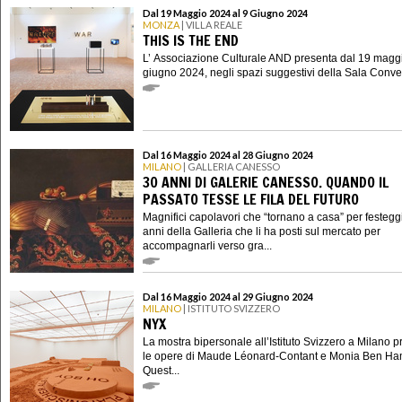
Dal 19 Maggio 2024 al 9 Giugno 2024
MONZA
| VILLA REALE
THIS IS THE END
L’ Associazione Culturale AND presenta dal 19 maggi
giugno 2024, negli spazi suggestivi della Sala Conveg
Dal 16 Maggio 2024 al 28 Giugno 2024
MILANO
| GALLERIA CANESSO
30 ANNI DI GALERIE CANESSO. QUANDO IL
PASSATO TESSE LE FILA DEL FUTURO
Magnifici capolavori che “tornano a casa” per festegg
anni della Galleria che li ha posti sul mercato per
accompagnarli verso gra...
Dal 16 Maggio 2024 al 29 Giugno 2024
MILANO
| ISTITUTO SVIZZERO
NYX
La mostra bipersonale all’Istituto Svizzero a Milano 
le opere di Maude Léonard-Contant e Monia Ben H
Quest...