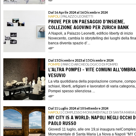
Dal 16 Aprile 2024 al 16 Dicembre 2024
NAPOLI
| PALAZZO LEONETTI
PROVE PER UN PAESAGGIO D’INSIEME.
COLLEZIONE AGOVINO PER ZURICH BANK
A Napoli, a Palazzo Leonetti, edificio liberty di inizio
Novecento, cambia lo storytelling dei luoghi della fin
banca diventa spazio d’...
Dal 15 Dicembre 2023 al 15 Dicembre 2024
POMPEI
| PARCO ARCHEOLOGICO DI POMPEI
L’ALTRA POMPEI – VITE COMUNI ALL’OMBRA
VESUVIO
La vita quotidiana della popolazione comune, compo
schiavi, liberti, artigiani e lavoratori di varia categoria
Pompei spesso silenziosa ...
Dal 11 Luglio 2024 al 10 Settembre 2024
NAPOLI
| COMPLESSO MONUMENTALE DI SANTA MARIA 
MY CITY IS A WORLD: NAPOLI NEGLI OCCHI D
PAOLO RUSSO
Giovedì 11 luglio, alle ore 19,si inaugura nelComple
Monumentale di Santa Maria La Nova a Napoli “MY C