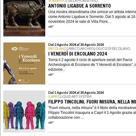
SORRENTO
| VILLA FIORENTINO
ANTONIO LIGABUE A SORRENTO
Una mostra straordinaria che unisce un artista intern
come Antonio Ligabue e Sorrento. Dal 5 agosto al 16
novembre 2024 le sale di Villa Fiore...
Dal 2 Agosto 2024 al 30 Agosto 2024
ERCOLANO
| PARCO ARCHEOLOGICO DI ERCOLANO
I VENERDÌ DI ERCOLANO 2024
Torna il 2 agosto il ciclo di aperture serali del Parco
Archeologico di Ercolano de “I Venerdì di Ercolano”, l
edizione...
Dal 1 Agosto 2024 al 30 Agosto 2024
CAPRI
| LIQUID ART SYSTEM
FILIPPO TINCOLINI. FUORI MISURA, NELLA M
"Fuori misura, nella misura" è il titolo della mostra/ev
Filippo Tincolini inaugura a Capri il 1 Agosto grazie a
collaborazione con ...