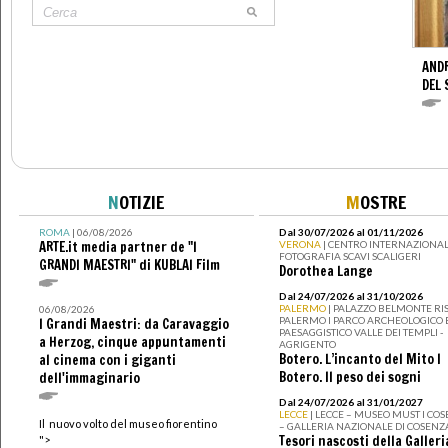
AND
DEL 
N
OTIZIE
M
OSTRE
ROMA
| 06/08/2026
Dal 30/07/2026 al 01/11/2026
ARTE.it media partner de "I
VERONA
| CENTRO INTERNAZIONAL
FOTOGRAFIA SCAVI SCALIGERI
GRANDI MAESTRI" di KUBLAI Film
Dorothea Lange
Dal 24/07/2026 al 31/10/2026
PALERMO
| PALAZZO BELMONTE RIS
06/08/2026
PALERMO I PARCO ARCHEOLOGICO 
I Grandi Maestri: da Caravaggio
PAESAGGISTICO VALLE DEI TEMPLI -
a Herzog, cinque appuntamenti
AGRIGENTO
Botero. L’incanto del Mito I
al cinema con i giganti
Botero. Il peso dei sogni
dell'immaginario
Dal 24/07/2026 al 31/01/2027
LECCE
| LECCE – MUSEO MUST I CO
Il nuovo volto del museo fiorentino
– GALLERIA NAZIONALE DI COSENZ
Tesori nascosti della Galleri
">