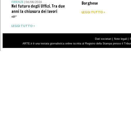
FIRENZE
| 06/08/2026
Borghese
Nel futuro degli Uffizi. Tra due
anni la chiusura dei lavori
LEGGI TUTTO >
LEGGI TUTTO >
|
|
Dati societari
Note legali
ARTE.it è una testata giornalistica online iscritta al Registro della Stampa presso il Trib