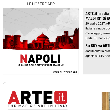
LE NOSTRE APP
ARTE.it media
MAESTRI" di K
20 aprile 2027, A
italiane cinque do
Caravaggio, Werne
Ende, Turner & Co
Su SKY va AR
documentario prod
agosto su Sky Arte
VEDI TUTTE LE APP
>