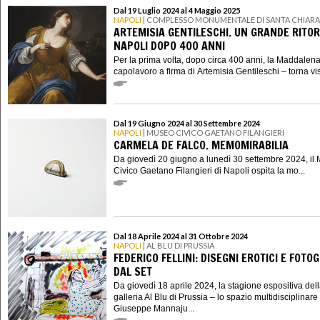
Dal 19 Luglio 2024 al 4 Maggio 2025
NAPOLI
| COMPLESSO MONUMENTALE DI SANTA CHIARA
ARTEMISIA GENTILESCHI. UN GRANDE RITO
NAPOLI DOPO 400 ANNI
Per la prima volta, dopo circa 400 anni, la Maddalena
capolavoro a firma di Artemisia Gentileschi – torna visi
Dal 19 Giugno 2024 al 30 Settembre 2024
NAPOLI
| MUSEO CIVICO GAETANO FILANGIERI
CARMELA DE FALCO. MEMOMIRABILIA
Da giovedì 20 giugno a lunedì 30 settembre 2024, il
Civico Gaetano Filangieri di Napoli ospita la mo...
Dal 18 Aprile 2024 al 31 Ottobre 2024
NAPOLI
| AL BLU DI PRUSSIA
FEDERICO FELLINI: DISEGNI EROTICI E FOTO
DAL SET
Da giovedì 18 aprile 2024, la stagione espositiva del
galleria Al Blu di Prussia – lo spazio multidisciplinare 
Giuseppe Mannaju...