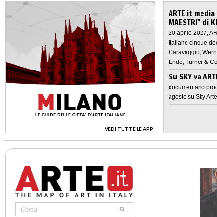
ARTE.it media
MAESTRI" di K
20 aprile 2027, A
italiane cinque do
Caravaggio, Werne
Ende, Turner & Co
Su SKY va AR
documentario prod
agosto su Sky Arte
VEDI TUTTE LE APP
>