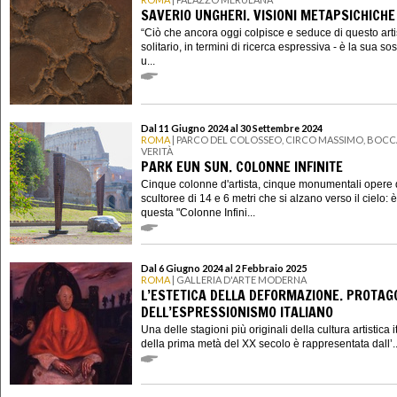
SAVERIO UNGHERI. VISIONI METAPSICHICHE
“Ciò che ancora oggi colpisce e seduce di questo arti
solitario, in termini di ricerca espressiva - è la sua so
u...
Dal 11 Giugno 2024 al 30 Settembre 2024
ROMA
| PARCO DEL COLOSSEO, CIRCO MASSIMO, BOCC
VERITÀ
PARK EUN SUN. COLONNE INFINITE
Cinque colonne d'artista, cinque monumentali opere 
scultoree di 14 e 6 metri che si alzano verso il cielo: è
questa "Colonne Infini...
Dal 6 Giugno 2024 al 2 Febbraio 2025
ROMA
| GALLERIA D'ARTE MODERNA
L’ESTETICA DELLA DEFORMAZIONE. PROTAG
DELL’ESPRESSIONISMO ITALIANO
Una delle stagioni più originali della cultura artistica 
della prima metà del XX secolo è rappresentata dall’..