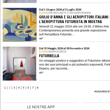
Dal 1 Giugno 2024 al 5 Luglio 2024
ROMA
| MITREO ARTE CONTEMPORANEA
GIULIO D'ANNA E GLI AEROPITTORI ITALIANI 
L’AEROPITTURA FUTURISTA IN MOSTRA
Venerdì 31 maggio 2024 alle ore 19.00, il Mitreo Arte
Contemporanea presenta una grande esposizione
sull’Aeropittura Futurista:...
Dal 31 Maggio 2024 al 30 Novembre 2024
ROMA
| RHINOCEROS
FUTURBELLA
Un omaggio poetico e suggestivo al Futurismo attrav
uno dei suoi principali e più poliedrici esponenti, For
Depero, per racconta...
1
2
3
4
5
6
7
8
AGGIUNGI E
LE NOSTRE APP