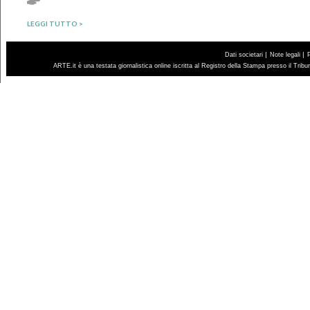
LEGGI TUTTO >
|
|
Dati societari
Note legali
ARTE.it è una testata giornalistica online iscritta al Registro della Stampa presso il Trib