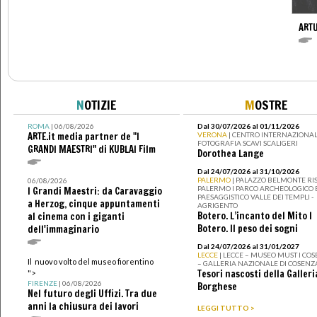
ARTU
N
OTIZIE
M
OSTRE
ROMA
| 06/08/2026
Dal 30/07/2026 al 01/11/2026
ARTE.it media partner de "I
VERONA
| CENTRO INTERNAZIONAL
FOTOGRAFIA SCAVI SCALIGERI
GRANDI MAESTRI" di KUBLAI Film
Dorothea Lange
Dal 24/07/2026 al 31/10/2026
PALERMO
| PALAZZO BELMONTE RIS
06/08/2026
PALERMO I PARCO ARCHEOLOGICO 
I Grandi Maestri: da Caravaggio
PAESAGGISTICO VALLE DEI TEMPLI -
a Herzog, cinque appuntamenti
AGRIGENTO
Botero. L’incanto del Mito I
al cinema con i giganti
Botero. Il peso dei sogni
dell'immaginario
Dal 24/07/2026 al 31/01/2027
LECCE
| LECCE – MUSEO MUST I CO
Il nuovo volto del museo fiorentino
– GALLERIA NAZIONALE DI COSENZ
Tesori nascosti della Galleri
">
FIRENZE
| 06/08/2026
Borghese
Nel futuro degli Uffizi. Tra due
anni la chiusura dei lavori
LEGGI TUTTO >