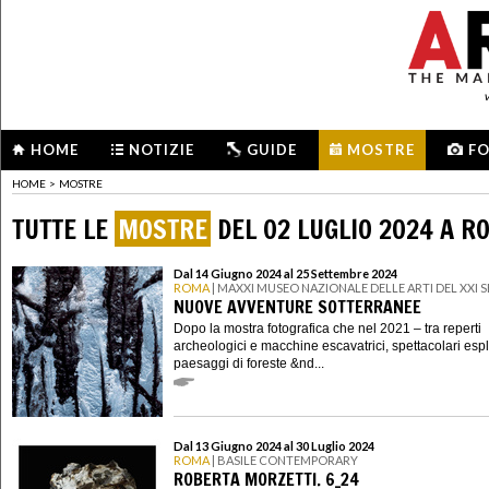
HOME
NOTIZIE
GUIDE
MOSTRE
F
HOME
>
MOSTRE
TUTTE LE
MOSTRE
DEL 02 LUGLIO 2024 A R
Dal 14 Giugno 2024 al 25 Settembre 2024
ROMA
| MAXXI MUSEO NAZIONALE DELLE ARTI DEL XXI
NUOVE AVVENTURE SOTTERRANEE
Dopo la mostra fotografica che nel 2021 – tra reperti
archeologici e macchine escavatrici, spettacolari esp
paesaggi di foreste &nd...
Dal 13 Giugno 2024 al 30 Luglio 2024
ROMA
| BASILE CONTEMPORARY
ROBERTA MORZETTI. 6_24