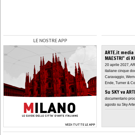
LE NOSTRE APP
ARTE.it media
MAESTRI" di K
20 aprile 2027, A
italiane cinque do
Caravaggio, Werne
Ende, Turner & Co
Su SKY va AR
documentario prod
agosto su Sky Arte
VEDI TUTTE LE APP
>