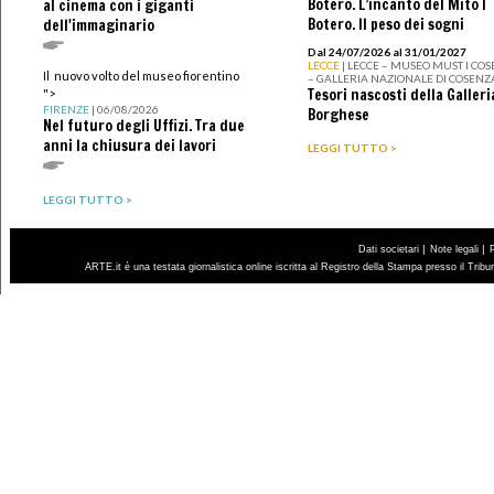
Botero. L’incanto del Mito I
al cinema con i giganti
Botero. Il peso dei sogni
dell'immaginario
Dal 24/07/2026 al 31/01/2027
LECCE
| LECCE – MUSEO MUST I CO
Il nuovo volto del museo fiorentino
– GALLERIA NAZIONALE DI COSENZ
Tesori nascosti della Galleri
">
FIRENZE
| 06/08/2026
Borghese
Nel futuro degli Uffizi. Tra due
anni la chiusura dei lavori
LEGGI TUTTO >
LEGGI TUTTO >
|
|
Dati societari
Note legali
ARTE.it è una testata giornalistica online iscritta al Registro della Stampa presso il Trib