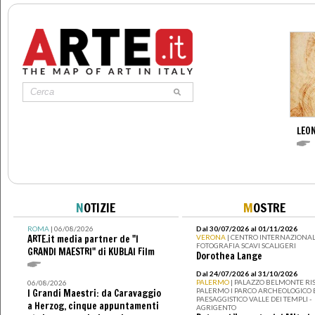
LEON
N
OTIZIE
M
OSTRE
ROMA
| 06/08/2026
Dal 30/07/2026 al 01/11/2026
ARTE.it media partner de "I
VERONA
| CENTRO INTERNAZIONAL
FOTOGRAFIA SCAVI SCALIGERI
GRANDI MAESTRI" di KUBLAI Film
Dorothea Lange
Dal 24/07/2026 al 31/10/2026
PALERMO
| PALAZZO BELMONTE RIS
06/08/2026
PALERMO I PARCO ARCHEOLOGICO 
I Grandi Maestri: da Caravaggio
PAESAGGISTICO VALLE DEI TEMPLI -
a Herzog, cinque appuntamenti
AGRIGENTO