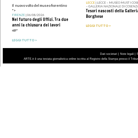
LECCE
| LECCE – MUSEO MUST I CO
Il nuovo volto del museo fiorentino
– GALLERIA NAZIONALE DI COSENZ
Tesori nascosti della Galleri
">
FIRENZE
| 06/08/2026
Borghese
Nel futuro degli Uffizi. Tra due
anni la chiusura dei lavori
LEGGI TUTTO >
LEGGI TUTTO >
|
|
Dati societari
Note legali
ARTE.it è una testata giornalistica online iscritta al Registro della Stampa presso il Trib