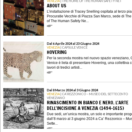
VENEZIA
| THE HOME OF THE HUMAN SAFETY NET
ABOUT US
L’installazione di Tracey Snelling ospitata al terzo pi
Procuratie Vecchie di Piazza San Marco, sede di Th
of The Human Safety Ne...
Dal 6 Aprile 2024 al 23 Giugno 2024
VENEZIA
| CAPSULE VENICE
HOVERING
Per la seconda mostra nel nuovo spazio veneziano,
Venice è lieta di presentare Hovering, una collettiva c
lavori di tredici artisti...
Dal 8 Marzo 2024 al 3 Giugno 2024
VENEZIA
| CA’ REZZONICO – MUSEO DEL SETTECENTO
VENEZIANO
RINASCIMENTO IN BIANCO E NERO. L'ARTE
DELL'INCISIONE A VENEZIA (1494-1615)
Due sedi, un’unica mostra, un solo e importante proge
dall’8 marzo al 3 giugno 2024 a Ca’ Rezzonico – Mu
Sette...