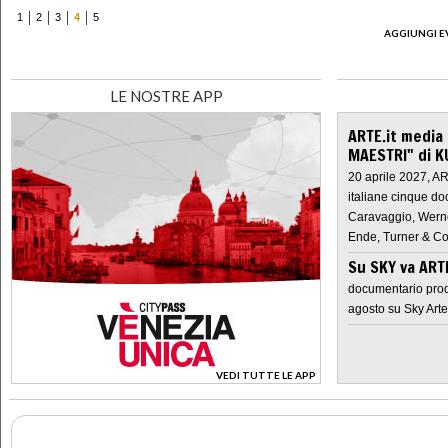
1
2
3
4
5
AGGIUNGI E
LE NOSTRE APP
ARTE.it media
MAESTRI" di K
20 aprile 2027, A
italiane cinque do
Caravaggio, Werne
Ende, Turner & Co
Su SKY va AR
documentario prod
agosto su Sky Arte
VEDI TUTTE LE APP
>