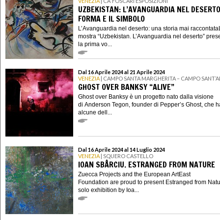
VENEZIA
| CA’ FOSCARI ESPOSIZIONI
UZBEKISTAN: L’AVANGUARDIA NEL DESERTO
FORMA E IL SIMBOLO
L’Avanguardia nel deserto: una storia mai raccontata
mostra “Uzbekistan. L’Avanguardia nel deserto” pres
la prima vo...
Dal 16 Aprile 2024 al 21 Aprile 2024
VENEZIA
| CAMPO SANTA MARGHERITA – CAMPO SANT’
GHOST OVER BANKSY “ALIVE”
Ghost over Banksy è un progetto nato dalla visione
di Anderson Tegon, founder di Pepper’s Ghost, che h
alcune dell...
Dal 16 Aprile 2024 al 14 Luglio 2024
VENEZIA
| SQUERO CASTELLO
IOAN SBÂRCIU. ESTRANGED FROM NATURE
Zuecca Projects and the European ArtEast
Foundation are proud to present Estranged from Natu
solo exhibition by Ioa...