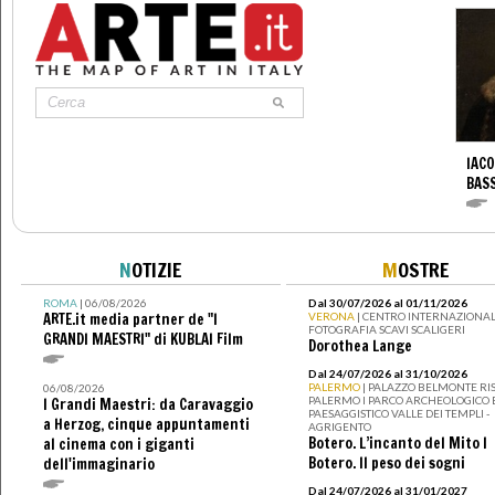
IACO
BAS
N
OTIZIE
M
OSTRE
ROMA
| 06/08/2026
Dal 30/07/2026 al 01/11/2026
ARTE.it media partner de "I
VERONA
| CENTRO INTERNAZIONAL
FOTOGRAFIA SCAVI SCALIGERI
GRANDI MAESTRI" di KUBLAI Film
Dorothea Lange
Dal 24/07/2026 al 31/10/2026
PALERMO
| PALAZZO BELMONTE RIS
06/08/2026
PALERMO I PARCO ARCHEOLOGICO 
I Grandi Maestri: da Caravaggio
PAESAGGISTICO VALLE DEI TEMPLI -
a Herzog, cinque appuntamenti
AGRIGENTO
Botero. L’incanto del Mito I
al cinema con i giganti
Botero. Il peso dei sogni
dell'immaginario
Dal 24/07/2026 al 31/01/2027