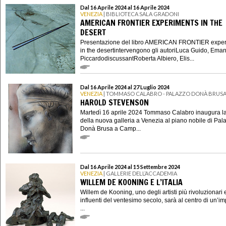
Dal 16 Aprile 2024 al 16 Aprile 2024
VENEZIA
| BIBLIOTECA SALA GRADONI
AMERICAN FRONTIER EXPERIMENTS IN THE
DESERT
Presentazione del libro AMERICAN FRONTIER expe
in the desertintervengono gli autoriLuca Guido, Ema
PiccardodiscussantRoberta Albiero, Elis...
Dal 16 Aprile 2024 al 27 Luglio 2024
VENEZIA
| TOMMASO CALABRO - PALAZZO DONÀ BRUS
HAROLD STEVENSON
Martedì 16 aprile 2024 Tommaso Calabro inaugura l
della nuova galleria a Venezia al piano nobile di Pal
Donà Brusa a Camp...
Dal 16 Aprile 2024 al 15 Settembre 2024
VENEZIA
| GALLERIE DELL’ACCADEMIA
WILLEM DE KOONING E L’ITALIA
Willem de Kooning, uno degli artisti più rivoluzionari 
influenti del ventesimo secolo, sarà al centro di un’i
...