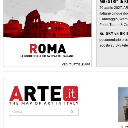
MAESTRI" di K
20 aprile 2027, A
italiane cinque do
Caravaggio, Werne
Ende, Turner & Co
Su SKY va AR
documentario prod
agosto su Sky Arte
VEDI TUTTE LE APP
>
LUCA