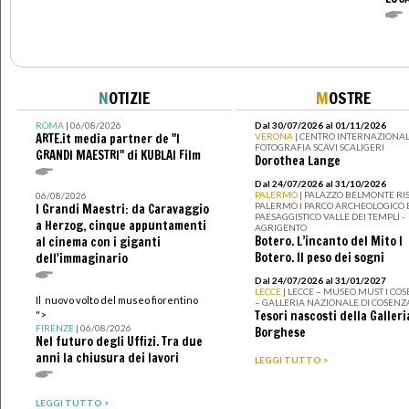
N
OTIZIE
M
OSTRE
ROMA
| 06/08/2026
Dal 30/07/2026 al 01/11/2026
ARTE.it media partner de "I
VERONA
| CENTRO INTERNAZIONAL
FOTOGRAFIA SCAVI SCALIGERI
GRANDI MAESTRI" di KUBLAI Film
Dorothea Lange
Dal 24/07/2026 al 31/10/2026
PALERMO
| PALAZZO BELMONTE RIS
06/08/2026
PALERMO I PARCO ARCHEOLOGICO 
I Grandi Maestri: da Caravaggio
PAESAGGISTICO VALLE DEI TEMPLI -
a Herzog, cinque appuntamenti
AGRIGENTO
Botero. L’incanto del Mito I
al cinema con i giganti
Botero. Il peso dei sogni
dell'immaginario
Dal 24/07/2026 al 31/01/2027
LECCE
| LECCE – MUSEO MUST I CO
Il nuovo volto del museo fiorentino
– GALLERIA NAZIONALE DI COSENZ
Tesori nascosti della Galleri
">
FIRENZE
| 06/08/2026
Borghese
Nel futuro degli Uffizi. Tra due
anni la chiusura dei lavori
LEGGI TUTTO >
LEGGI TUTTO >