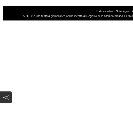
|
|
Dati societari
Note legali
ARTE.it è una testata giornalistica online iscritta al Registro della Stampa presso il Trib