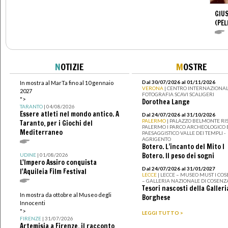
GIUS
(PEL
N
OTIZIE
M
OSTRE
Dal 30/07/2026 al 01/11/2026
In mostra al MarTa fino al 10 gennaio
VERONA
| CENTRO INTERNAZIONAL
2027
FOTOGRAFIA SCAVI SCALIGERI
">
Dorothea Lange
TARANTO
| 04/08/2026
Essere atleti nel mondo antico. A
Dal 24/07/2026 al 31/10/2026
PALERMO
| PALAZZO BELMONTE RIS
Taranto, per i Giochi del
PALERMO I PARCO ARCHEOLOGICO 
Mediterraneo
PAESAGGISTICO VALLE DEI TEMPLI -
AGRIGENTO
Botero. L’incanto del Mito I
Botero. Il peso dei sogni
UDINE
| 01/08/2026
L'Impero Assiro conquista
Dal 24/07/2026 al 31/01/2027
l'Aquileia Film Festival
LECCE
| LECCE – MUSEO MUST I CO
– GALLERIA NAZIONALE DI COSENZ
Tesori nascosti della Galleri
In mostra da ottobre al Museo degli
Borghese
Innocenti
">
LEGGI TUTTO >
FIRENZE
| 31/07/2026
Artemisia a Firenze, il racconto