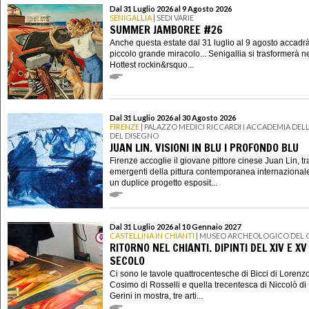
Dal 31 Luglio 2026 al 9 Agosto 2026
SENIGALLIA
| SEDI VARIE
SUMMER JAMBOREE #26
Anche questa estate dal 31 luglio al 9 agosto accadr
piccolo grande miracolo... Senigallia si trasformerà n
Hottest rockin&rsquo...
Dal 31 Luglio 2026 al 30 Agosto 2026
FIRENZE
| PALAZZO MEDICI RICCARDI I ACCADEMIA DELL
DEL DISEGNO
JUAN LIN. VISIONI IN BLU I PROFONDO BLU
Firenze accoglie il giovane pittore cinese Juan Lin, tra
emergenti della pittura contemporanea internazional
un duplice progetto esposit...
Dal 31 Luglio 2026 al 10 Gennaio 2027
CASTELLINA IN CHIANTI
| MUSEO ARCHEOLOGICO DEL 
RITORNO NEL CHIANTI. DIPINTI DEL XIV E XV
SECOLO
Ci sono le tavole quattrocentesche di Bicci di Lorenzo
Cosimo di Rosselli e quella trecentesca di Niccolò di 
Gerini in mostra, tre arti...