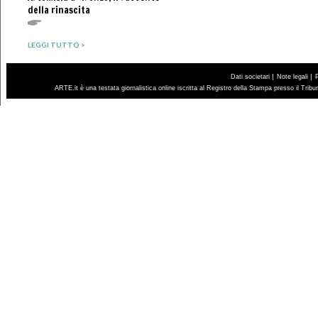
della rinascita
LEGGI TUTTO >
|
|
Dati societari
Note legali
ARTE.it è una testata giornalistica online iscritta al Registro della Stampa presso il Trib