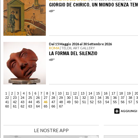
GIORGIO DE CHIRICO. UN MONDO SENZA TE
Dal 15 Maggio 2026 al 30 Settembre 2026
ROMA
| TELDIL ART GALLERY
LA FORMA DEL SILENZIO
1
2
3
4
5
6
7
8
9
10
11
12
13
14
15
16
17
18
19
2
22
23
24
25
26
27
28
29
30
31
32
33
34
35
36
37
38
3
41
42
43
44
45
46
47
48
49
50
51
52
53
54
55
56
57
5
60
61
62
63
64
65
66
67
AGGIUNGI
LE NOSTRE APP