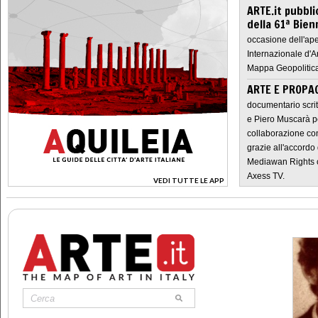
ARTE.it pubbli
della 61ª Bien
occasione dell'ape
Internazionale d'A
Mappa Geopolitica
ARTE E PROPAG
documentario scrit
e Piero Muscarà pe
collaborazione con
grazie all'accordo 
Mediawan Rights c
Axess TV.
VEDI TUTTE LE APP
>