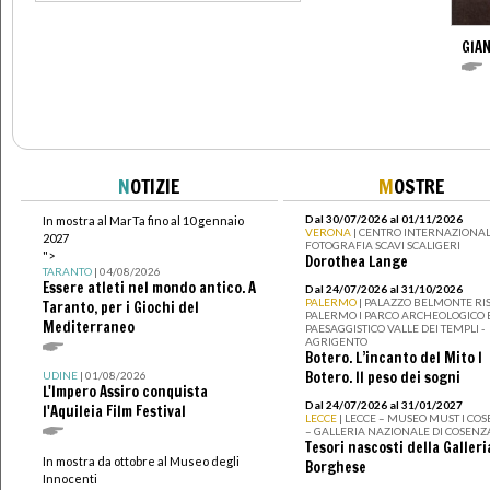
GIAN
N
OTIZIE
M
OSTRE
Dal 30/07/2026 al 01/11/2026
In mostra al MarTa fino al 10 gennaio
VERONA
| CENTRO INTERNAZIONAL
2027
FOTOGRAFIA SCAVI SCALIGERI
">
Dorothea Lange
TARANTO
| 04/08/2026
Essere atleti nel mondo antico. A
Dal 24/07/2026 al 31/10/2026
PALERMO
| PALAZZO BELMONTE RIS
Taranto, per i Giochi del
PALERMO I PARCO ARCHEOLOGICO 
Mediterraneo
PAESAGGISTICO VALLE DEI TEMPLI -
AGRIGENTO
Botero. L’incanto del Mito I
Botero. Il peso dei sogni
UDINE
| 01/08/2026
L'Impero Assiro conquista
Dal 24/07/2026 al 31/01/2027
l'Aquileia Film Festival
LECCE
| LECCE – MUSEO MUST I CO
– GALLERIA NAZIONALE DI COSENZ
Tesori nascosti della Galleri
In mostra da ottobre al Museo degli
Borghese
Innocenti