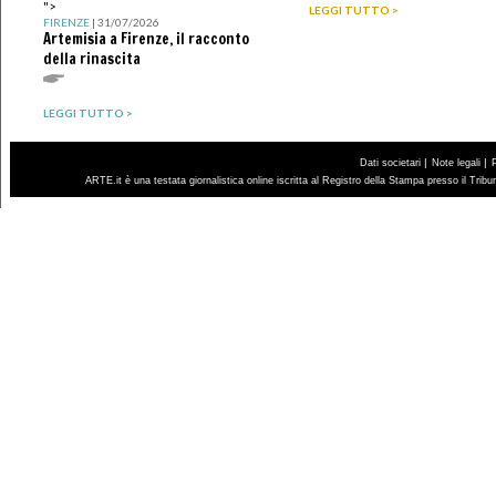
">
LEGGI TUTTO >
FIRENZE
| 31/07/2026
Artemisia a Firenze, il racconto
della rinascita
LEGGI TUTTO >
|
|
Dati societari
Note legali
ARTE.it è una testata giornalistica online iscritta al Registro della Stampa presso il Trib