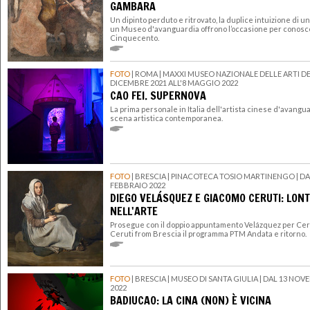
GAMBARA
Un dipinto perduto e ritrovato, la duplice intuizione di una
un Museo d'avanguardia offrono l’occasione per conos
Cinquecento.
FOTO
| ROMA | MAXXI MUSEO NAZIONALE DELLE ARTI DEL
DICEMBRE 2021 ALL'8 MAGGIO 2022
CAO FEI. SUPERNOVA
La prima personale in Italia dell'artista cinese d'avanguar
scena artistica contemporanea.
FOTO
| BRESCIA | PINACOTECA TOSIO MARTINENGO | DA
FEBBRAIO 2022
DIEGO VELÁSQUEZ E GIACOMO CERUTI: LONT
NELL'ARTE
Prosegue con il doppio appuntamento Velázquez per Cer
Ceruti from Brescia il programma PTM Andata e ritorno.
FOTO
| BRESCIA | MUSEO DI SANTA GIULIA | DAL 13 NOV
2022
BADIUCAO: LA CINA (NON) È VICINA