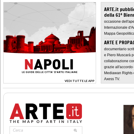
ARTE.it pubbli
della 61ª Bien
occasione dell'ape
Internazionale d'A
Mappa Geopolitica
ARTE E PROPAG
documentario scrit
e Piero Muscarà pe
collaborazione con
grazie all'accordo 
Mediawan Rights c
Axess TV.
VEDI TUTTE LE APP
>