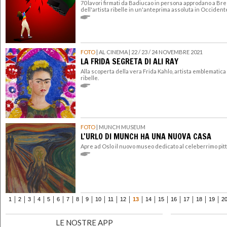
70 lavori firmati da Badiucao in persona approdano a Bre
dell'artista ribelle in un'anteprima assoluta in Occident
FOTO
| AL CINEMA | 22 / 23 / 24 NOVEMBRE 2021
LA FRIDA SEGRETA DI ALI RAY
Alla scoperta della vera Frida Kahlo, artista emblematic
ribelle.
FOTO
| MUNCH MUSEUM
L'URLO DI MUNCH HA UNA NUOVA CASA
Apre ad Oslo il nuovo museo dedicato al celeberrimo pi
1
2
3
4
5
6
7
8
9
10
11
12
13
14
15
16
17
18
19
2
LE NOSTRE APP