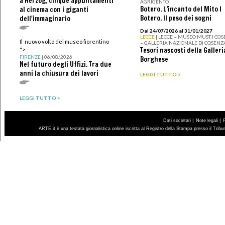
a Herzog, cinque appuntamenti
AGRIGENTO
Botero. L’incanto del Mito I
al cinema con i giganti
Botero. Il peso dei sogni
dell'immaginario
Dal 24/07/2026 al 31/01/2027
LECCE
| LECCE – MUSEO MUST I CO
Il nuovo volto del museo fiorentino
– GALLERIA NAZIONALE DI COSENZ
Tesori nascosti della Galleri
">
FIRENZE
| 06/08/2026
Borghese
Nel futuro degli Uffizi. Tra due
anni la chiusura dei lavori
LEGGI TUTTO >
LEGGI TUTTO >
|
|
Dati societari
Note legali
ARTE.it è una testata giornalistica online iscritta al Registro della Stampa presso il Trib