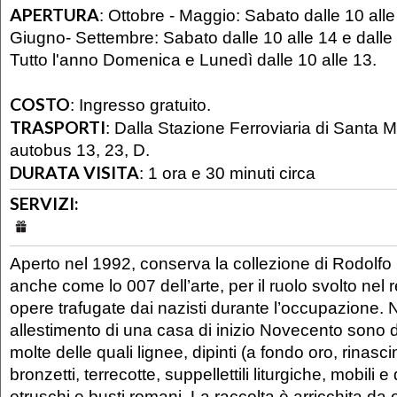
APERTURA
:
Ottobre - Maggio: Sabato dalle 10 alle
Giugno- Settembre: Sabato dalle 10 alle 14 e dalle 
Tutto l'anno Domenica e Lunedì dalle 10 alle 13.
COSTO
:
Ingresso gratuito.
TRASPORTI
:
Dalla Stazione Ferroviaria di Santa 
autobus 13, 23, D.
DURATA VISITA
:
1 ora e 30 minuti circa
SERVIZI:
Aperto nel 1992, conserva la collezione di Rodolfo 
anche come lo 007 dell’arte, per il ruolo svolto nel 
opere trafugate dai nazisti durante l’occupazione. N
allestimento di una casa di inizio Novecento sono d
molte delle quali lignee, dipinti (a fondo oro, rinasc
bronzetti, terrecotte, suppellettili liturgiche, mobili e 
etruschi e busti romani. La raccolta è arricchita da ope