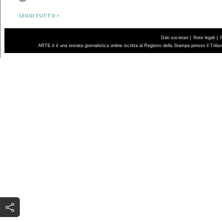
LEGGI TUTTO >
|
|
Dati societari
Note legali
ARTE.it è una testata giornalistica online iscritta al Registro della Stampa presso il Trib