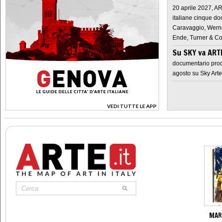
20 aprile 2027, A
italiane cinque do
Caravaggio, Werne
Ende, Turner & Co
Su SKY va AR
documentario prod
agosto su Sky Arte
VEDI TUTTE LE APP
>
MAR