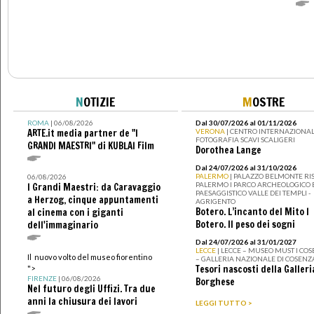
N
OTIZIE
M
OSTRE
ROMA
| 06/08/2026
Dal 30/07/2026 al 01/11/2026
ARTE.it media partner de "I
VERONA
| CENTRO INTERNAZIONAL
FOTOGRAFIA SCAVI SCALIGERI
GRANDI MAESTRI" di KUBLAI Film
Dorothea Lange
Dal 24/07/2026 al 31/10/2026
PALERMO
| PALAZZO BELMONTE RIS
06/08/2026
PALERMO I PARCO ARCHEOLOGICO 
I Grandi Maestri: da Caravaggio
PAESAGGISTICO VALLE DEI TEMPLI -
a Herzog, cinque appuntamenti
AGRIGENTO
Botero. L’incanto del Mito I
al cinema con i giganti
Botero. Il peso dei sogni
dell'immaginario
Dal 24/07/2026 al 31/01/2027
LECCE
| LECCE – MUSEO MUST I CO
Il nuovo volto del museo fiorentino
– GALLERIA NAZIONALE DI COSENZ
Tesori nascosti della Galleri
">
FIRENZE
| 06/08/2026
Borghese
Nel futuro degli Uffizi. Tra due
anni la chiusura dei lavori
LEGGI TUTTO >