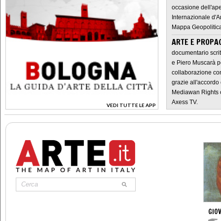
occasione dell'ape
Internazionale d'A
Mappa Geopolitica
ARTE E PROPAG
documentario scrit
e Piero Muscarà pe
collaborazione con
grazie all'accordo 
Mediawan Rights c
Axess TV.
VEDI TUTTE LE APP
>
GIOV