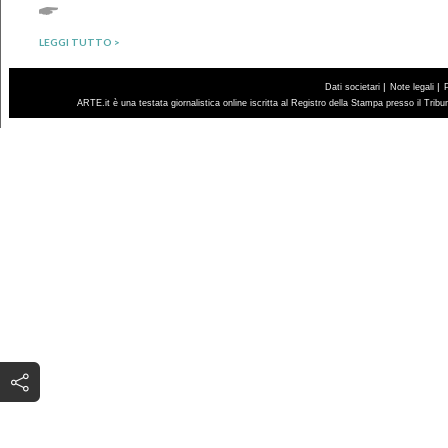
LEGGI TUTTO >
|
|
Dati societari
Note legali
ARTE.it è una testata giornalistica online iscritta al Registro della Stampa presso il Trib