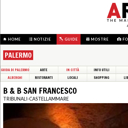
HOME
NOTIZIE
GUIDE
MOSTRE
F
PALERMO
GUIDA DI PALERMO
ARTE
IN CITTÀ
INFO UTILI
ALBERGHI
RISTORANTI
LOCALI
SHOPPING
LI
B & B SAN FRANCESCO
TRIBUNALI-CASTELLAMMARE