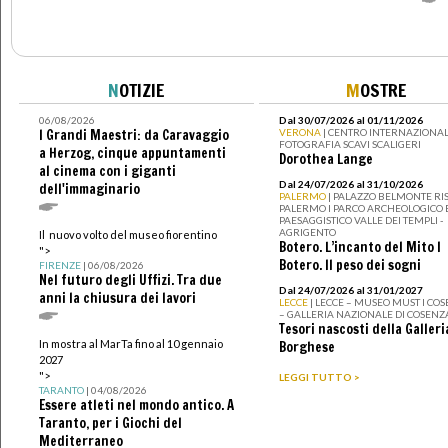
N
OTIZIE
M
OSTRE
06/08/2026
Dal 30/07/2026 al 01/11/2026
I Grandi Maestri: da Caravaggio
VERONA
| CENTRO INTERNAZIONAL
FOTOGRAFIA SCAVI SCALIGERI
a Herzog, cinque appuntamenti
Dorothea Lange
al cinema con i giganti
Dal 24/07/2026 al 31/10/2026
dell'immaginario
PALERMO
| PALAZZO BELMONTE RIS
PALERMO I PARCO ARCHEOLOGICO 
PAESAGGISTICO VALLE DEI TEMPLI -
AGRIGENTO
Il nuovo volto del museo fiorentino
Botero. L’incanto del Mito I
">
Botero. Il peso dei sogni
FIRENZE
| 06/08/2026
Nel futuro degli Uffizi. Tra due
Dal 24/07/2026 al 31/01/2027
anni la chiusura dei lavori
LECCE
| LECCE – MUSEO MUST I CO
– GALLERIA NAZIONALE DI COSENZ
Tesori nascosti della Galleri
In mostra al MarTa fino al 10 gennaio
Borghese
2027
">
LEGGI TUTTO >
TARANTO
| 04/08/2026
Essere atleti nel mondo antico. A
Taranto, per i Giochi del
Mediterraneo