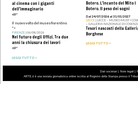
Botero. L’incanto del Mito I
al cinema con i giganti
Botero. Il peso dei sogni
dell'immaginario
Dal 24/07/2026 al 31/01/2027
LECCE
| LECCE – MUSEO MUST I CO
Il nuovo volto del museo fiorentino
– GALLERIA NAZIONALE DI COSENZ
Tesori nascosti della Galleri
">
FIRENZE
| 06/08/2026
Borghese
Nel futuro degli Uffizi. Tra due
anni la chiusura dei lavori
LEGGI TUTTO >
LEGGI TUTTO >
|
|
Dati societari
Note legali
ARTE.it è una testata giornalistica online iscritta al Registro della Stampa presso il Trib