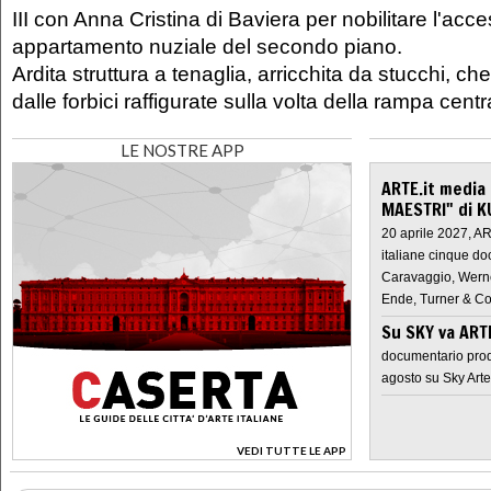
III con Anna Cristina di Baviera per nobilitare l'acc
appartamento nuziale del secondo piano.
Ardita struttura a tenaglia, arricchita da stucchi, c
dalle forbici raffigurate sulla volta della rampa centr
LE NOSTRE APP
ARTE.it media
MAESTRI" di K
20 aprile 2027, A
italiane cinque do
Caravaggio, Werne
Ende, Turner & Co
Su SKY va AR
documentario prod
agosto su Sky Arte
VEDI TUTTE LE APP
>