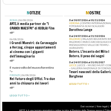
N
OTIZIE
M
OSTRE
ROMA
| 06/08/2026
Dal 30/07/2026 al 01/11/2026
ARTE.it media partner de "I
VERONA
| CENTRO INTERNAZIONAL
FOTOGRAFIA SCAVI SCALIGERI
GRANDI MAESTRI" di KUBLAI Film
Dorothea Lange
Dal 24/07/2026 al 31/10/2026
PALERMO
| PALAZZO BELMONTE RIS
06/08/2026
PALERMO I PARCO ARCHEOLOGICO 
I Grandi Maestri: da Caravaggio
PAESAGGISTICO VALLE DEI TEMPLI -
a Herzog, cinque appuntamenti
AGRIGENTO
Botero. L’incanto del Mito I
al cinema con i giganti
Botero. Il peso dei sogni
dell'immaginario
Dal 24/07/2026 al 31/01/2027
LECCE
| LECCE – MUSEO MUST I CO
Il nuovo volto del museo fiorentino
– GALLERIA NAZIONALE DI COSENZ
Tesori nascosti della Galleri
">
FIRENZE
| 06/08/2026
Borghese
Nel futuro degli Uffizi. Tra due
anni la chiusura dei lavori
LEGGI TUTTO >
LEGGI TUTTO >
|
|
Dati societari
Note legali
ARTE.it è una testata giornalistica online iscritta al Registro della Stampa presso il Trib