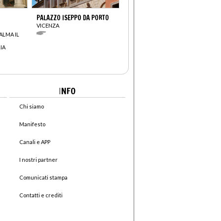
PALAZZO ISEPPO DA PORTO
VICENZA
ALMA IL
IA
I
NFO
Chi siamo
Manifesto
Canali e APP
I nostri partner
Comunicati stampa
Contatti e crediti