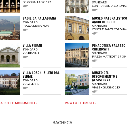
CORSO PALLADIO 147
STANDARD
CONTRA' SANTA CORONA 
BASILICA PALLADIANA
MUSEO NATURALISTICO
ARCHEOLOGICO
STANDARD
PIAZZA DEI SIGNORI
STANDARD
CONTRA' SANTA CORONA 
VILLA PISANI
PINACOTECA PALAZZO
CHIERICATI
STANDARD
VIA RISAIE 1
STANDARD
PIAZZA MATTEOTTI 37-39
VILLA LOSCHI ZILERI DAL
MUSEO DEL
VERME
RISORGIMENTO E
RESISTENZA
STANDARD
VIA ZILERI 1
STANDARD
VIALE X GIUGNO 115
I A TUTTI I MONUMENTI >
VAI A TUTTI I MUSEI >
BACHECA