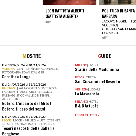
LEON BATTISTA ALBERTI
POLITTICO DI SANTA
(BATTISTA ALBERTI)
BARBARA
JACOPO NEGRETTI (P
VECCHIO)
CHIESA DI SANTA MAR
FORMOSA
M
OSTRE
G
UIDE
Dal 30/07/2026 al 01/11/2026
MILANO
|
OPERA
VERONA
| CENTRO INTERNAZIONALE DI
Statua della Madonnina
FOTOGRAFIA SCAVI SCALIGERI
Dorothea Lange
ROMA
|
OPERA
San Giovanni nel Deserto
Dal 24/07/2026 al 31/10/2026
PALERMO
| PALAZZO BELMONTE RISO -
VENEZIA
|
LOCALE
PALERMO I PARCO ARCHEOLOGICO E
La Mascareta
PAESAGGISTICO VALLE DEI TEMPLI -
AGRIGENTO
MILANO
|
HOTEL
Botero. L’incanto del Mito I
B & B ArtLoft
Botero. Il peso dei sogni
LEGGI TUTTO >
Dal 24/07/2026 al 31/01/2027
LECCE
| LECCE – MUSEO MUST I COSENZA
– GALLERIA NAZIONALE DI COSENZA
Tesori nascosti della Galleria
Borghese