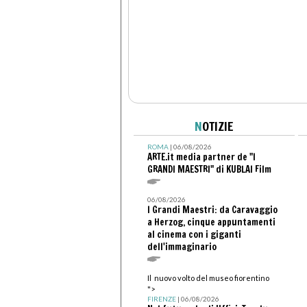
N
OTIZIE
ROMA
| 06/08/2026
ARTE.it media partner de "I
GRANDI MAESTRI" di KUBLAI Film
06/08/2026
I Grandi Maestri: da Caravaggio
a Herzog, cinque appuntamenti
al cinema con i giganti
dell'immaginario
Il nuovo volto del museo fiorentino
">
FIRENZE
| 06/08/2026