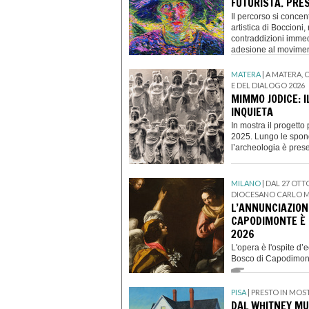
FUTURISTA. PRE
Il percorso si concen
artistica di Boccioni,
contraddizioni imme
adesione al moviment
MATERA
| A MATERA,
E DEL DIALOGO 2026
MIMMO JODICE: 
INQUIETA
In mostra il progett
2025. Lungo le spond
l’archeologia è pre
MILANO
| DAL 27 OTT
DIOCESANO CARLO M
L’ANNUNCIAZION
CAPODIMONTE È 
2026
L'opera è l'ospite d
Bosco di Capodimont
PISA
| PRESTO IN MOS
DAL WHITNEY MU