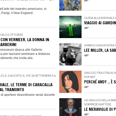
ell’arte del maestro americano, in
, Parigi, il New England.
GUIDA ALLA BIENNALE 
VIAGGIO AI GIARDI
O ALL’11 OTTOBRE
A CON VERMEER. LA DONNA IN
BARBERINI
A PARIGI UNA MOSTRA 
LEE MILLER, LA SA
jksmuseum sbarca alle Gallerie
ca per lasciarsi ammirare a distanza
estimento che invita alla
VIAGGIO TRA L'ITALIA,
GLIO, IL 2 AGOSTO, IL 19 E 26 SETTEMBRE E IL
POP ART
PERCHÉ ANDY .. È
IALE. LE TERME DI CARACALLA
 AL TRAMONTO
di aperture straordinarie serali durante
UN VIAGGIO NELLA PAR
SORPRESE INATTESE.
LE MERAVIGLIE DI