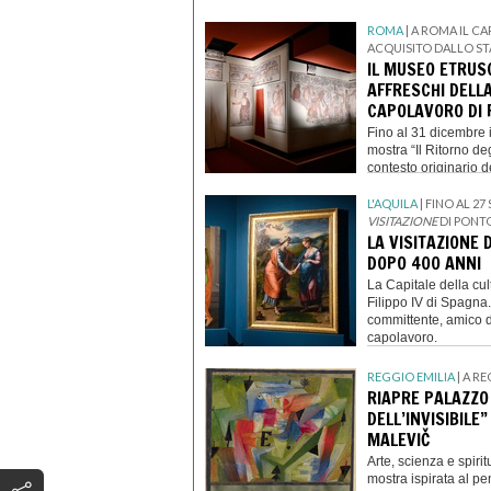
ROMA
| A ROMA IL C
ACQUISITO DALLO STA
IL MUSEO ETRUSC
AFFRESCHI DELL
CAPOLAVORO DI 
Fino al 31 dicembre i
mostra “Il Ritorno de
contesto originario 
L'AQUILA
| FINO AL 
VISITAZIONE
DI PON
LA VISITAZIONE 
DOPO 400 ANNI
La Capitale della cul
Filippo IV di Spagna.
committente, amico d
capolavoro.
REGGIO EMILIA
| A R
RIAPRE PALAZZO
DELL’INVISIBILE
MALEVIČ
Arte, scienza e spiri
mostra ispirata al pe