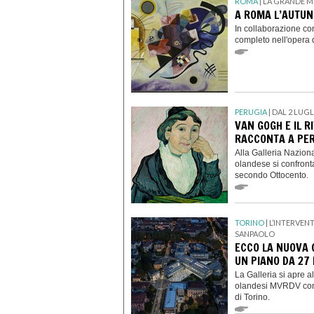
ROMA
| LA GRANDE 
A ROMA L’AUTUN
In collaborazione co
completo nell'opera d
PERUGIA
| DAL 2 LUG
VAN GOGH E IL R
RACCONTA A PE
Alla Galleria Naziona
olandese si confronta 
secondo Ottocento.
TORINO
| L’INTERVEN
SANPAOLO
ECCO LA NUOVA 
UN PIANO DA 27 
La Galleria si apre al
olandesi MVRDV con
di Torino.