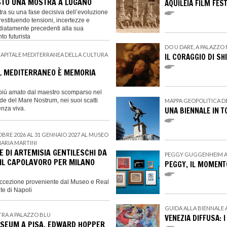
STO UNA MOSTRA A LUGANO
AQUILEIA FILM FES
tra su una fase decisiva dell’evoluzione
 restituendo tensioni, incertezze e
diatamente precedenti alla sua
o futurista
DO U DARE, A PALAZZO 
 CAPITALE MEDITERRANEA DELLA CULTURA
IL CORAGGIO DI SH
IL MEDITERRANEO È MEMORIA
o più amato dal maestro scomparso nel
e del Mare Nostrum, nei suoi scatti
MAPPA GEOPOLITICA DEL
senza viva.
UNA BIENNALE IN T
OBRE 2026 AL 31 GENNAIO 2027 AL MUSEO
ARIA MARTINI
E DI ARTEMISIA GENTILESCHI DA
PEGGY GUGGENHEIM A 
IL CAPOLAVORO PER MILANO
PEGGY, IL MOMENT
’eccezione proveniente dal Museo e Real
e di Napoli
GUIDA ALLA BIENNALE 
TRA A PALAZZO BLU
VENEZIA DIFFUSA: 
SEUM A PISA, EDWARD HOPPER