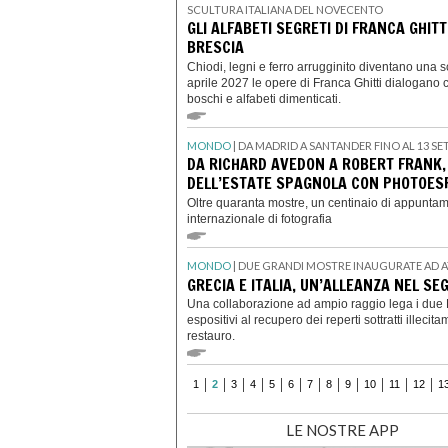
SCULTURA ITALIANA DEL NOVECENTO
GLI ALFABETI SEGRETI DI FRANCA GHITT
BRESCIA
Chiodi, legni e ferro arrugginito diventano una s
aprile 2027 le opere di Franca Ghitti dialogano 
boschi e alfabeti dimenticati.
MONDO
| DA MADRID A SANTANDER FINO AL 13 S
DA RICHARD AVEDON A ROBERT FRANK,
DELL’ESTATE SPAGNOLA CON PHOTOE
Oltre quaranta mostre, un centinaio di appuntamenti
internazionale di fotografia
MONDO
| DUE GRANDI MOSTRE INAUGURATE AD 
GRECIA E ITALIA, UN’ALLEANZA NEL S
Una collaborazione ad ampio raggio lega i due P
espositivi al recupero dei reperti sottratti illeci
restauro.
1
2
3
4
5
6
7
8
9
10
11
12
1
LE NOSTRE APP