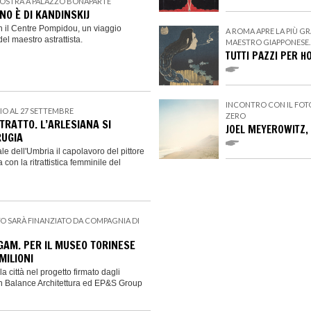
MOSTRA A PALAZZO BONAPARTE
NO È DI KANDINSKIJ
n il Centre Pompidou, un viaggio
A ROMA APRE LA PIÙ GR
el maestro astrattista.
MAESTRO GIAPPONESE.
TUTTI PAZZI PER H
INCONTRO CON IL FOT
LIO AL 27 SETTEMBRE
ZERO
ITRATTO. L’ARLESIANA SI
JOEL MEYEROWITZ, 
RUGIA
le dell'Umbria il capolavoro del pittore
con la ritrattistica femminile del
TO SARÀ FINANZIATO DA COMPAGNIA DI
GAM. PER IL MUSEO TORINESE
MILIONI
la città nel progetto firmato dagli
 Balance Architettura ed EP&S Group