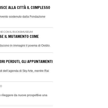
ISCE ALLA CITTÀ IL COMPLESSO
ervento sostenuto dalla Fondazione
NE CON IL RIJCKSMUSEUM
ESE IL MUTAMENTO COME
raducono in immagini il poema di Ovidio.
ORI PERDUTI, GLI APPUNTAMENTI
sti dell’agenda di Sky Arte, mentre Rai
RO
e rileggere da nuove prospettive una