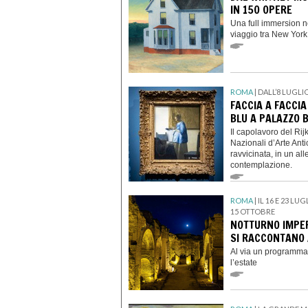
IN 150 OPERE
Una full immersion n
viaggio tra New York
ROMA
| DALL’8 LUGLI
FACCIA A FACCI
BLU A PALAZZO 
Il capolavoro del Ri
Nazionali d’Arte Anti
ravvicinata, in un all
contemplazione.
ROMA
| IL 16 E 23 LU
15 OTTOBRE
NOTTURNO IMPER
SI RACCONTANO
Al via un programma 
l’estate