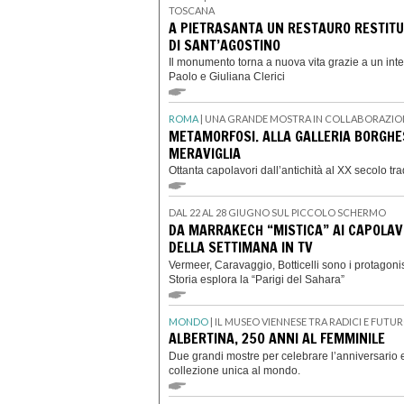
TOSCANA
A PIETRASANTA UN RESTAURO RESTITU
DI SANT’AGOSTINO
Il monumento torna a nuova vita grazie a un int
Paolo e Giuliana Clerici
ROMA
| UNA GRANDE MOSTRA IN COLLABORAZIO
METAMORFOSI. ALLA GALLERIA BORGH
MERAVIGLIA
Ottanta capolavori dall’antichità al XX secolo t
DAL 22 AL 28 GIUGNO SUL PICCOLO SCHERMO
DA MARRAKECH “MISTICA” AI CAPOLAV
DELLA SETTIMANA IN TV
Vermeer, Caravaggio, Botticelli sono i protagoni
Storia esplora la “Parigi del Sahara”
MONDO
| IL MUSEO VIENNESE TRA RADICI E FUTU
ALBERTINA, 250 ANNI AL FEMMINILE
Due grandi mostre per celebrare l’anniversario 
collezione unica al mondo.