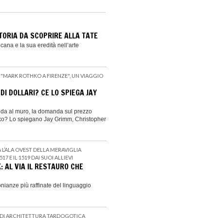
TORIA DA SCOPRIRE ALLA TATE
icana e la sua eredità nell’arte
 "MARK ROTHKO A FIRENZE", UN VIAGGIO
DI DOLLARI? CE LO SPIEGA JAY
hioda al muro, la domanda sul prezzo
thko? Lo spiegano Jay Grimm, Christopher
 L’ALA OVEST DELLA MERAVIGLIA
7 E IL 1519 DAI SUOI ALLIEVI
K: AL VIA IL RESTAURO CHE
onianze più raffinate del linguaggio
 DI ARCHITETTURA TARDOGOTICA