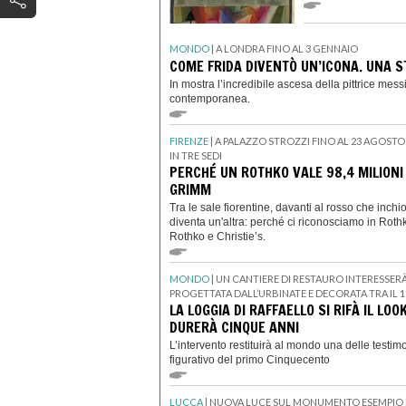
MONDO
| A LONDRA FINO AL 3 GENNAIO
COME FRIDA DIVENTÒ UN’ICONA. UNA S
In mostra l’incredibile ascesa della pittrice mess
contemporanea.
FIRENZE
| A PALAZZO STROZZI FINO AL 23 AGOSTO
IN TRE SEDI
PERCHÉ UN ROTHKO VALE 98,4 MILIONI 
GRIMM
Tra le sale fiorentine, davanti al rosso che inc
diventa un'altra: perché ci riconosciamo in Ro
Rothko e Christie’s.
MONDO
| UN CANTIERE DI RESTAURO INTERESSERÀ
PROGETTATA DALL’URBINATE E DECORATA TRA IL 151
LA LOGGIA DI RAFFAELLO SI RIFÀ IL LOO
DURERÀ CINQUE ANNI
L’intervento restituirà al mondo una delle testim
figurativo del primo Cinquecento
LUCCA
| NUOVA LUCE SUL MONUMENTO ESEMPIO