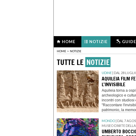
HOME
NOTIZIE
GUIDE
HOME
>
NOTIZIE
TUTTE LE
NOTIZIE
UDINE
| DAL 28 LUGLI
AQUILEIA FILM F
L'INVISIBILE
Aquileia torna a ospi
archeologico e cultu
incontri con studiosi 
"Raccontare l'invisi
patrimonio, la memori
contemporanea.
MONDO
| DAL 7 AGO
MUSEO D’ARTE DELLA 
UMBERTO BOCCIO