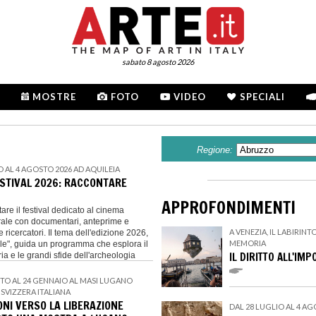
sabato 8 agosto 2026
MOSTRE
FOTO
VIDEO
SPECIALI
Regione:
O AL 4 AGOSTO 2026 AD AQUILEIA
ESTIVAL 2026: RACCONTARE
APPROFONDIMENTI
tare il festival dedicato al cinema
rale con documentari, anteprime e
A VENEZIA, IL LABIRIN
e ricercatori. Il tema dell'edizione 2026,
MEMORIA
bile", guida un programma che esplora il
IL DIRITTO ALL'IMP
a e le grandi sfide dell'archeologia
STO AL 24 GENNAIO AL MASI LUGANO
SVIZZERA ITALIANA
NI VERSO LA LIBERAZIONE
DAL 28 LUGLIO AL 4 AG