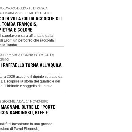
APOLAVORO DELL’ARTE ETRUSCA
TO SARÀ VISIBILE DAL 1° LUGLIO
O DI VILLA GIULIA ACCOGLIE GLI
A TOMBA FRANÇOIS,
PIETRA E COLORE
l capolavoro sarà affiancato dalla
gli Eroi”, un percorso che racconta il
della Tomba
27 SETTEMBRE A CONFRONTO CON LA
TORMO
DI RAFFAELLO TORNA ALL’AQUILA
tura 2026 accoglie il dipinto sottratto da
 Da scoprire la storia del quadro e del
ell’Urbinate e soggetto di un suo
EGGIO EMILIA DAL 14 NOVEMBRE
 MAGNANI. OLTRE LE “PORTE
” CON KANDINSKIJ, KLEE E
tualità si incontrano in una grande
nsiero di Pavel Florenskij.