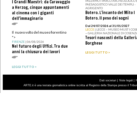
PALERMO I PARCO ARCHEOLOGICO 
I Grandi Maestri: da Caravaggio
PAESAGGISTICO VALLE DEI TEMPLI -
a Herzog, cinque appuntamenti
AGRIGENTO
Botero. L’incanto del Mito I
al cinema con i giganti
Botero. Il peso dei sogni
dell'immaginario
Dal 24/07/2026 al 31/01/2027
LECCE
| LECCE – MUSEO MUST I CO
Il nuovo volto del museo fiorentino
– GALLERIA NAZIONALE DI COSENZ
Tesori nascosti della Galleri
">
FIRENZE
| 06/08/2026
Borghese
Nel futuro degli Uffizi. Tra due
anni la chiusura dei lavori
LEGGI TUTTO >
LEGGI TUTTO >
|
|
Dati societari
Note legali
ARTE.it è una testata giornalistica online iscritta al Registro della Stampa presso il Trib