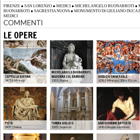
FIRENZE
●
SAN LORENZO
●
MEDICI
●
MICHELANGELO BUONARROTI
●
BUONARROTI
●
SAGRESTIA NUOVA
●
MONUMENTO DI GIULIANO DUCA 
MEDICI
COMMENTI
LE OPERE
MICHELANGELO BUONARROTI,
CAPPELLA SISTINA
MADONNA COL BAMBINO
GIUDIZIO UNIVERSALE
1475 | Affresco
1503 | Statua
1536 | Affresco | 206 x 311 cm.
PIETÀ
TOMBA GIULIO II
SAN GIOVANNI BATTISTA
1497 | Statua
1505 | Sepolcro
1490 | Gruppo scultoreo