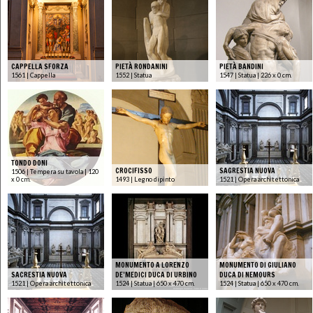
CAPPELLA SFORZA
PIETÀ RONDANINI
PIETÀ BANDINI
1561 | Cappella
1552 | Statua
1547 | Statua | 226 x 0 cm.
TONDO DONI
CROCIFISSO
SAGRESTIA NUOVA
1506 | Tempera su tavola | 120
x 0 cm.
1493 | Legno dipinto
1521 | Opera architettonica
MONUMENTO A LORENZO
MONUMENTO DI GIULIANO
SACRESTIA NUOVA
DE’MEDICI DUCA DI URBINO
DUCA DI NEMOURS
1521 | Opera architettonica
1524 | Statua | 650 x 470 cm.
1524 | Statua | 650 x 470 cm.