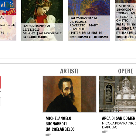
DAL 01/03/20
18/06/2017
TORINO
|
MU
DECORATIVE 
 AL
DAL 25/06/2016 AL
OMETTO
09/10/2016
DAL FUTURISM
ZZO REALE
ROVERETO
|
MART
DAL 26/08/2015 AL
ALL'ORDINE. P
ROVERETO
15/11/2015
TRO
I PITTORI DELLA LUCE. DAL
ITALIANA DEL 
MILANO
|
PALAZZO REALE
LA GRANDE MADRE
DIVISIONISMO AL FUTURISMO
CRUCIALE 191
ARTISTI
OPERE
MICHELANGELO
ARCA DI SAN DOMEN
BUONARROTI
NICOLA PISANO (NIC
D'APULIA)
(MICHELANGELO)