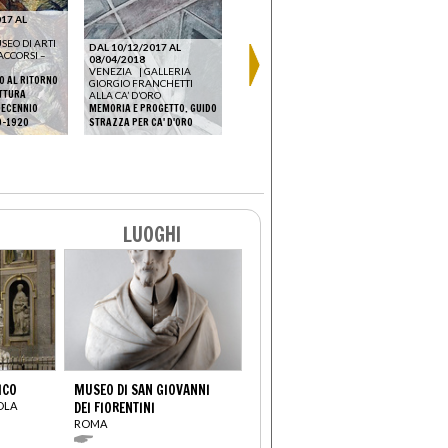
17 AL
SEO DI ARTI
DAL 10/12/2017 AL
ACCORSI –
08/04/2018
DAL 11/05/2020 AL
VENEZIA
|
GALLERIA
DAL 10/10
31/12/2030
O AL RITORNO
GIORGIO FRANCHETTI
24/04/202
BULGARI HOTEL
|
CASA
ITTURA
ALLA CA’ D’ORO
CHIASSO
MUSEO BOSCHI DI
DECENNIO
MEMORIA E PROGETTO. GUIDO
TRENI FRA 
STEFANO
0-1920
STRAZZA PER CA' D'ORO
LA MILANO DEI FUTURISTI
DESIGN
LUOGHI
ICO
MUSEO DI SAN GIOVANNI
OLA
DEI FIORENTINI
ROMA