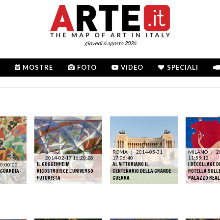
giovedì 6 agosto 2026
MOSTRE
FOTO
VIDEO
SPECIALI
ROMA
|
2014-05-31
MILANO
|
2
|
2014-02-17 16:20:28
17:06:40
11:59:12
IL GUGGENHEIM
AL VITTORIANO IL
I DÉCOLLAGE 
0:00:00
NGUARDIA-
RICOSTRUISCE L'UNIVERSO
CENTENARIO DELLA GRANDE
ROTELLA SULLE
FUTURISTA
GUERRA
PALAZZO REAL