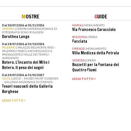
M
OSTRE
G
UIDE
Dal 30/07/2026 al 01/11/2026
NAPOLI
|
MONUMENTO
VERONA
| CENTRO INTERNAZIONALE DI
Via Francesco Caracciolo
FOTOGRAFIA SCAVI SCALIGERI
Dorothea Lange
BOLOGNA
|
OPERA
Facciata
Dal 24/07/2026 al 31/10/2026
PALERMO
| PALAZZO BELMONTE RISO -
FIRENZE
|
MONUMENTO
PALERMO I PARCO ARCHEOLOGICO E
Villa Medicea della Petraia
PAESAGGISTICO VALLE DEI TEMPLI -
AGRIGENTO
VENEZIA
|
OPERA
Botero. L’incanto del Mito I
Bozzetti per la Fontana dei
Botero. Il peso dei sogni
Quattro Fiumi
Dal 24/07/2026 al 31/01/2027
LECCE
| LECCE – MUSEO MUST I COSENZA
LEGGI TUTTO >
– GALLERIA NAZIONALE DI COSENZA
Tesori nascosti della Galleria
Borghese
LEGGI TUTTO >