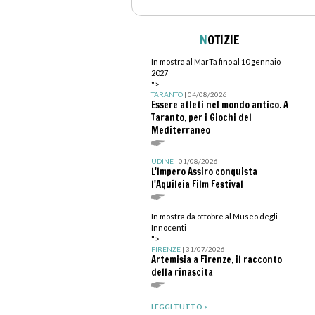
N
OTIZIE
In mostra al MarTa fino al 10 gennaio
2027
">
TARANTO
| 04/08/2026
Essere atleti nel mondo antico. A
Taranto, per i Giochi del
Mediterraneo
UDINE
| 01/08/2026
L'Impero Assiro conquista
l'Aquileia Film Festival
In mostra da ottobre al Museo degli
Innocenti
">
FIRENZE
| 31/07/2026
Artemisia a Firenze, il racconto
della rinascita
LEGGI TUTTO >