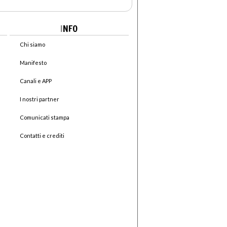
I
NFO
Chi siamo
Manifesto
Canali e APP
I nostri partner
Comunicati stampa
Contatti e crediti