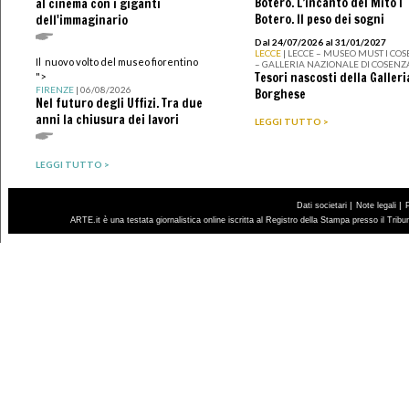
Botero. L’incanto del Mito I
al cinema con i giganti
Botero. Il peso dei sogni
dell'immaginario
Dal 24/07/2026 al 31/01/2027
LECCE
| LECCE – MUSEO MUST I CO
Il nuovo volto del museo fiorentino
– GALLERIA NAZIONALE DI COSENZ
Tesori nascosti della Galleri
">
FIRENZE
| 06/08/2026
Borghese
Nel futuro degli Uffizi. Tra due
anni la chiusura dei lavori
LEGGI TUTTO >
LEGGI TUTTO >
|
|
Dati societari
Note legali
ARTE.it è una testata giornalistica online iscritta al Registro della Stampa presso il Trib