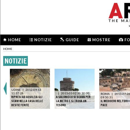
HOME
NOTIZIE
GUIDE
MOSTRE
F
HOME
NOTIZIE
UDINE
|
2012-09-13
11:37:28
|
2013-02-02 20:30:00
ROMA
|
2013-07-2
DI
RIPRESI AD AQUILEIA GLI
A SALONICCO SI SCAVA PER
09:50:31
SCAVI NELLA CASA DELLE
LA METRO E SI TROVA UN
IL MEDIOEVO NEL FORO
BESTIE FERITE
TESORO
PACE