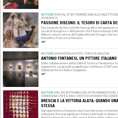
NOTIZIE
|
FINO AL 27 SETTEMBRE 2026 ALLE SALETTE D
SFORZESCO
PASSIONE DISEGNO: IL TESORO DI CARTA D
Da Leonardo da Vinci a Keith Haring, oltre 60 capolavori
secoli di disegno e i collezionisti che li hanno donati a Mi
Alberti, conservatrice del Gabinetto dei Disegni, che ha
Maniello e Francesca Mariano.
NOTIZIE
|
IN MOSTRA A KYOTO, TOKYO E NAGOYA
ANTONIO FONTANESI, UN PITTORE ITALIANO 
Dalla collaborazione della GAM di Torino e Fondazione Tor
nipponiche, un grande progetto per celebrare il 160° anni
diplomatiche tra Italia e Giappone.
NOTIZIE
|
NEL BICENTENARIO DEL RITROVAMENTO DEL
CERIMONIA CHE È IL RACCONTO DI UN'IDENTITÀ CONDIV
BRESCIA E LA VITTORIA ALATA: QUANDO UN
STESSA
Dal siparietto tra il maestro del Coro Marenzio e il ministr
istituzioni, fino ai progetti per il futuro del teatro romano:
Alata ha mostrato una città capace di fare della cultura 