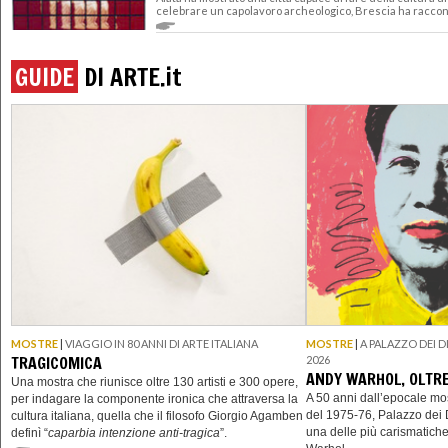
celebrare un capolavoro archeologico, Brescia ha raccon
GUIDE
DI ARTE.
it
MOSTRE
|
VIAGGIO IN 80 ANNI DI ARTE ITALIANA
MOSTRE
|
A PALAZZO DEI D
TRAGICOMICA
2026
ANDY WARHOL, OLTR
Una mostra che riunisce oltre 130 artisti e 300 opere,
A 50 anni dall’epocale m
per indagare la componente ironica che attraversa la
del 1975-76, Palazzo dei 
cultura italiana, quella che il filosofo Giorgio Agamben
una delle più carismatich
definì “
caparbia intenzione anti-tragica
”.