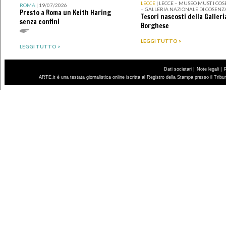
LECCE
| LECCE – MUSEO MUST I CO
ROMA
| 19/07/2026
– GALLERIA NAZIONALE DI COSENZ
Presto a Roma un Keith Haring
Tesori nascosti della Galleri
senza confini
Borghese
LEGGI TUTTO >
LEGGI TUTTO >
|
|
Dati societari
Note legali
ARTE.it è una testata giornalistica online iscritta al Registro della Stampa presso il Trib