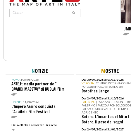
UMB
N
OTIZIE
M
OSTRE
ROMA
| 06/08/2026
Dal 30/07/2026 al 01/11/2026
ARTE.it media partner de "I
VERONA
| CENTRO INTERNAZIONAL
FOTOGRAFIA SCAVI SCALIGERI
GRANDI MAESTRI" di KUBLAI Film
Dorothea Lange
Dal 24/07/2026 al 31/10/2026
PALERMO
| PALAZZO BELMONTE RIS
UDINE
| 01/08/2026
PALERMO I PARCO ARCHEOLOGICO 
L'Impero Assiro conquista
PAESAGGISTICO VALLE DEI TEMPLI -
l'Aquileia Film Festival
AGRIGENTO
Botero. L’incanto del Mito I
Botero. Il peso dei sogni
Dal 6 ottobre a Palazzo Braschi
Dal 24/07/2026 al 31/01/2027
">