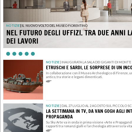
NOTIZIE
|
IL NUOVO VOLTO DEL MUSEO FIORENTINO
NEL FUTURO DEGLI UFFIZI. TRA DUE ANNI 
DEI LAVORI
NOTIZIE
|
INAUGURATA LA SALA DEI GIGANTI DI MONT’
ETRUSCHI E SARDI, LE SORPRESE DI UN IN
In collaborazione con il Museo Archeologico di Firenze, 
antico, tra storie e legami dimenticati.
NOTIZIE
|
DAL 27 LUGLIO AL 2 AGOSTO SUL PICCOLO 
LA SETTIMANA IN TV, DA VAN GOGH AGLI IN
PROPAGANDA
Su Sky Arte va in onda in prima visione «Arte e Propaganda
rapporti tra romanzi gialli e l’archeologia attraverso la vi