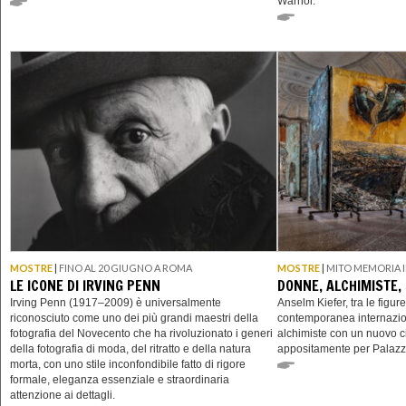
Warhol.
MOSTRE
|
FINO AL 20 GIUGNO A ROMA
MOSTRE
|
MITO MEMORIA I
LE ICONE DI IRVING PENN
DONNE, ALCHIMISTE,
Irving Penn (1917–2009) è universalmente
Anselm Kiefer, tra le figure
riconosciuto come uno dei più grandi maestri della
contemporanea internazio
fotografia del Novecento che ha rivoluzionato i generi
alchimiste con un nuovo ci
della fotografia di moda, del ritratto e della natura
appositamente per Palazz
morta, con uno stile inconfondibile fatto di rigore
formale, eleganza essenziale e straordinaria
attenzione ai dettagli.