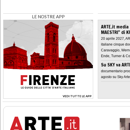
LE NOSTRE APP
ARTE.it media
MAESTRI" di K
20 aprile 2027, A
italiane cinque do
Caravaggio, Werne
Ende, Turner & Co
Su SKY va AR
documentario prod
agosto su Sky Arte
VEDI TUTTE LE APP
>