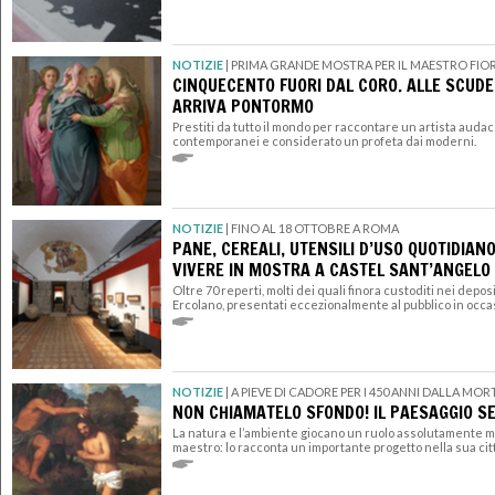
NOTIZIE
|
PRIMA GRANDE MOSTRA PER IL MAESTRO FIO
CINQUECENTO FUORI DAL CORO. ALLE SCUDE
ARRIVA PONTORMO
Prestiti da tutto il mondo per raccontare un artista audac
contemporanei e considerato un profeta dai moderni.
NOTIZIE
|
FINO AL 18 OTTOBRE A ROMA
PANE, CEREALI, UTENSILI D’USO QUOTIDIANO
VIVERE IN MOSTRA A CASTEL SANT’ANGELO
Oltre 70 reperti, molti dei quali finora custoditi nei depos
Ercolano, presentati eccezionalmente al pubblico in occa
NOTIZIE
|
A PIEVE DI CADORE PER I 450 ANNI DALLA MOR
NON CHIAMATELO SFONDO! IL PAESAGGIO S
La natura e l’ambiente giocano un ruolo assolutamente m
maestro: lo racconta un importante progetto nella sua cit