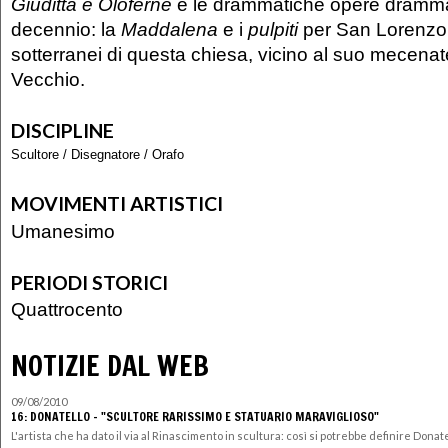
Giuditta e Oloferne
e le drammatiche opere drammat
decennio: la
Maddalena
e i
pulpiti
per San Lorenzo.
sotterranei di questa chiesa, vicino al suo mecenat
Vecchio.
DISCIPLINE
Scultore
/
Disegnatore
/
Orafo
MOVIMENTI ARTISTICI
Umanesimo
PERIODI STORICI
Quattrocento
NOTIZIE DAL WEB
09/08/2010
16: DONATELLO - "SCULTORE RARISSIMO E STATUARIO MARAVIGLIOSO"
L'artista che ha dato il via al Rinascimento in scultura: così si potrebbe definire Donatel