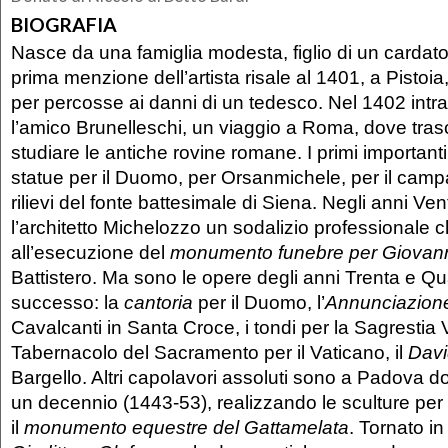
BIOGRAFIA
Nasce da una famiglia modesta, figlio di un cardato
prima menzione dell’artista risale al 1401, a Pistoi
per percosse ai danni di un tedesco. Nel 1402 intr
l’amico Brunelleschi, un viaggio a Roma, dove trasc
studiare le antiche rovine romane. I primi importanti
statue per il Duomo, per Orsanmichele, per il campan
rilievi del fonte battesimale di Siena. Negli anni Ven
l’architetto Michelozzo un sodalizio professionale c
all’esecuzione del
monumento funebre per Giovann
Battistero. Ma sono le opere degli anni Trenta e Qu
successo: la
cantoria
per il Duomo, l’
Annunciazio
Cavalcanti in Santa Croce, i tondi per la Sagrestia V
Tabernacolo del Sacramento per il Vaticano, il
Davi
Bargello. Altri capolavori assoluti sono a Padova do
un decennio (1443-53), realizzando le sculture per l
il
monumento equestre del Gattamelata
. Tornato in