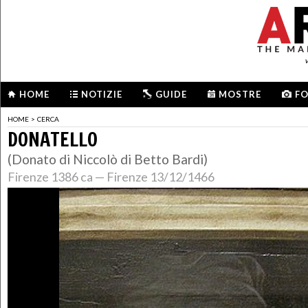
HOME
NOTIZIE
GUIDE
MOSTRE
F
HOME
>
CERCA
DONATELLO
(Donato di Niccolò di Betto Bardi)
Firenze 1386 ca — Firenze 13/12/1466