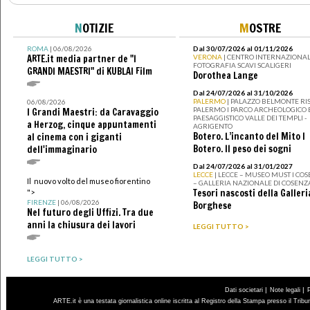
N
OTIZIE
M
OSTRE
ROMA
| 06/08/2026
Dal 30/07/2026 al 01/11/2026
ARTE.it media partner de "I
VERONA
| CENTRO INTERNAZIONAL
FOTOGRAFIA SCAVI SCALIGERI
GRANDI MAESTRI" di KUBLAI Film
Dorothea Lange
Dal 24/07/2026 al 31/10/2026
PALERMO
| PALAZZO BELMONTE RIS
06/08/2026
PALERMO I PARCO ARCHEOLOGICO 
I Grandi Maestri: da Caravaggio
PAESAGGISTICO VALLE DEI TEMPLI -
a Herzog, cinque appuntamenti
AGRIGENTO
Botero. L’incanto del Mito I
al cinema con i giganti
Botero. Il peso dei sogni
dell'immaginario
Dal 24/07/2026 al 31/01/2027
LECCE
| LECCE – MUSEO MUST I CO
Il nuovo volto del museo fiorentino
– GALLERIA NAZIONALE DI COSENZ
Tesori nascosti della Galleri
">
FIRENZE
| 06/08/2026
Borghese
Nel futuro degli Uffizi. Tra due
anni la chiusura dei lavori
LEGGI TUTTO >
LEGGI TUTTO >
|
|
Dati societari
Note legali
ARTE.it è una testata giornalistica online iscritta al Registro della Stampa presso il Trib