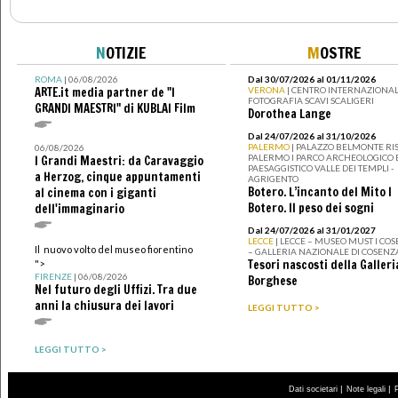
N
OTIZIE
M
OSTRE
ROMA
| 06/08/2026
Dal 30/07/2026 al 01/11/2026
ARTE.it media partner de "I
VERONA
| CENTRO INTERNAZIONAL
FOTOGRAFIA SCAVI SCALIGERI
GRANDI MAESTRI" di KUBLAI Film
Dorothea Lange
Dal 24/07/2026 al 31/10/2026
PALERMO
| PALAZZO BELMONTE RIS
06/08/2026
PALERMO I PARCO ARCHEOLOGICO 
I Grandi Maestri: da Caravaggio
PAESAGGISTICO VALLE DEI TEMPLI -
a Herzog, cinque appuntamenti
AGRIGENTO
Botero. L’incanto del Mito I
al cinema con i giganti
Botero. Il peso dei sogni
dell'immaginario
Dal 24/07/2026 al 31/01/2027
LECCE
| LECCE – MUSEO MUST I CO
Il nuovo volto del museo fiorentino
– GALLERIA NAZIONALE DI COSENZ
Tesori nascosti della Galleri
">
FIRENZE
| 06/08/2026
Borghese
Nel futuro degli Uffizi. Tra due
anni la chiusura dei lavori
LEGGI TUTTO >
LEGGI TUTTO >
|
|
Dati societari
Note legali