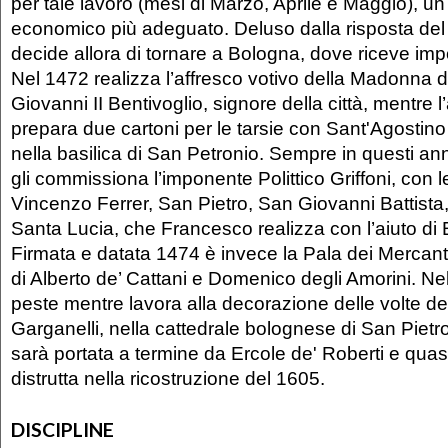
per tale lavoro (mesi di Marzo, Aprile e Maggio), un
economico più adeguato. Deluso dalla risposta del
decide allora di tornare a Bologna, dove riceve impo
Nel 1472 realizza l’affresco votivo della Madonna 
Giovanni II Bentivoglio, signore della città, mentre
prepara due cartoni per le tarsie con Sant'Agostin
nella basilica di San Petronio. Sempre in questi ann
gli commissiona l’imponente Polittico Griffoni, con l
Vincenzo Ferrer, San Pietro, San Giovanni Battista
Santa Lucia, che Francesco realizza con l’aiuto di E
Firmata e datata 1474 è invece la Pala dei Mercan
di Alberto de’ Cattani e Domenico degli Amorini. N
peste mentre lavora alla decorazione delle volte de
Garganelli, nella cattedrale bolognese di San Piet
sarà portata a termine da Ercole de' Roberti e quas
distrutta nella ricostruzione del 1605.
DISCIPLINE