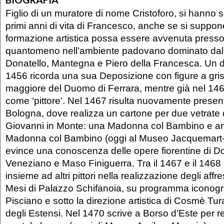
Figlio di un muratore di nome Cristoforo, si hanno s
primi anni di vita di Francesco, anche se si suppon
formazione artistica possa essere avvenuta press
quantomeno nell’ambiente padovano dominato dall
Donatello, Mantegna e Piero della Francesca. Un
1456 ricorda una sua Deposizione con figure a grisa
maggiore del Duomo di Ferrara, mentre già nel 1460
come ‘pittore’. Nel 1467 risulta nuovamente presen
Bologna, dove realizza un cartone per due vetrate 
Giovanni in Monte: una Madonna col Bambino e an
Madonna col Bambino (oggi al Museo Jacquemart-
evince una conoscenza delle opere fiorentine di 
Veneziano e Maso Finiguerra. Tra il 1467 e il 146
insieme ad altri pittori nella realizzazione degli aff
Mesi di Palazzo Schifanoia, su programma iconogra
Pisciano e sotto la direzione artistica di Cosmè Tura,
degli Estensi. Nel 1470 scrive a Borso d’Este per r