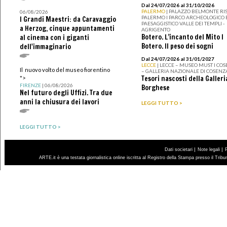
Dal 24/07/2026 al 31/10/2026
PALERMO
| PALAZZO BELMONTE RIS
06/08/2026
PALERMO I PARCO ARCHEOLOGICO 
I Grandi Maestri: da Caravaggio
PAESAGGISTICO VALLE DEI TEMPLI -
a Herzog, cinque appuntamenti
AGRIGENTO
Botero. L’incanto del Mito I
al cinema con i giganti
Botero. Il peso dei sogni
dell'immaginario
Dal 24/07/2026 al 31/01/2027
LECCE
| LECCE – MUSEO MUST I CO
Il nuovo volto del museo fiorentino
– GALLERIA NAZIONALE DI COSENZ
Tesori nascosti della Galleri
">
FIRENZE
| 06/08/2026
Borghese
Nel futuro degli Uffizi. Tra due
anni la chiusura dei lavori
LEGGI TUTTO >
LEGGI TUTTO >
|
|
Dati societari
Note legali
ARTE.it è una testata giornalistica online iscritta al Registro della Stampa presso il Trib