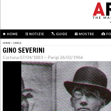
HOME
NOTIZIE
GUIDE
MOSTRE
F
HOME
>
CERCA
GINO SEVERINI
Cortona 07/04/1883 — Parigi 26/02/1966