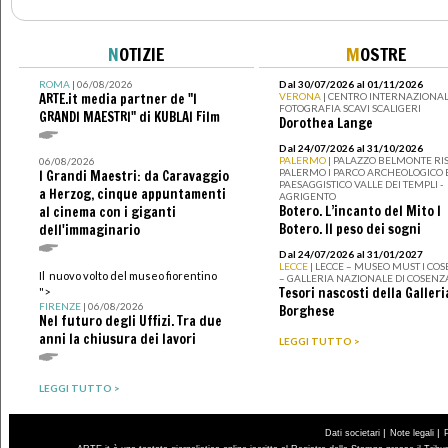
N
OTIZIE
M
OSTRE
ROMA
| 06/08/2026
Dal 30/07/2026 al 01/11/2026
ARTE.it media partner de "I
VERONA
| CENTRO INTERNAZIONAL
FOTOGRAFIA SCAVI SCALIGERI
GRANDI MAESTRI" di KUBLAI Film
Dorothea Lange
Dal 24/07/2026 al 31/10/2026
PALERMO
| PALAZZO BELMONTE RIS
06/08/2026
PALERMO I PARCO ARCHEOLOGICO 
I Grandi Maestri: da Caravaggio
PAESAGGISTICO VALLE DEI TEMPLI -
a Herzog, cinque appuntamenti
AGRIGENTO
Botero. L’incanto del Mito I
al cinema con i giganti
Botero. Il peso dei sogni
dell'immaginario
Dal 24/07/2026 al 31/01/2027
LECCE
| LECCE – MUSEO MUST I CO
Il nuovo volto del museo fiorentino
– GALLERIA NAZIONALE DI COSENZ
Tesori nascosti della Galleri
">
FIRENZE
| 06/08/2026
Borghese
Nel futuro degli Uffizi. Tra due
anni la chiusura dei lavori
LEGGI TUTTO >
LEGGI TUTTO >
|
|
Dati societari
Note legali