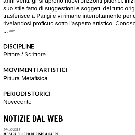
anni Venti, gli si aprono nuovi orizzonti pittorici: ini
suo stile fatto di suggestioni e soggetti del tutto orig
trasferisce a Parigi e vi rimane interrottamente per 
rivelandosi proficuo sotto l’aspetto artistico. Con
...
DISCIPLINE
Pittore
/
Scrittore
MOVIMENTI ARTISTICI
Pittura Metafisica
PERIODI STORICI
Novecento
NOTIZIE DAL WEB
29/10/2013
MOSTRA FILIPPO DE PISIS A CAPRI