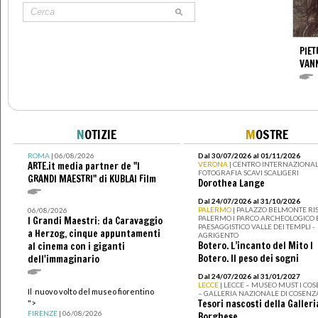
PIET
VAN
N
OTIZIE
M
OSTRE
ROMA
| 06/08/2026
Dal 30/07/2026 al 01/11/2026
ARTE.it media partner de "I
VERONA
| CENTRO INTERNAZIONAL
FOTOGRAFIA SCAVI SCALIGERI
GRANDI MAESTRI" di KUBLAI Film
Dorothea Lange
Dal 24/07/2026 al 31/10/2026
PALERMO
| PALAZZO BELMONTE RIS
06/08/2026
PALERMO I PARCO ARCHEOLOGICO 
I Grandi Maestri: da Caravaggio
PAESAGGISTICO VALLE DEI TEMPLI -
a Herzog, cinque appuntamenti
AGRIGENTO
Botero. L’incanto del Mito I
al cinema con i giganti
Botero. Il peso dei sogni
dell'immaginario
Dal 24/07/2026 al 31/01/2027
LECCE
| LECCE – MUSEO MUST I CO
Il nuovo volto del museo fiorentino
– GALLERIA NAZIONALE DI COSENZ
Tesori nascosti della Galleri
">
FIRENZE
| 06/08/2026
Borghese