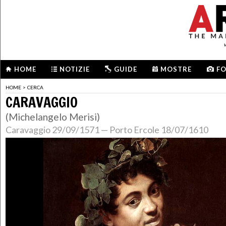
HOME
NOTIZIE
GUIDE
MOSTRE
F
HOME
>
CERCA
CARAVAGGIO
(Michelangelo Merisi)
Caravaggio 29/09/1571 — Porto Ercole 18/07/1610