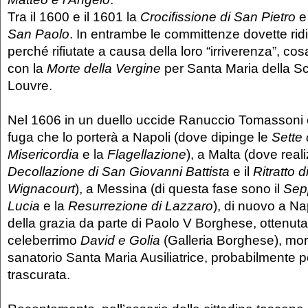
Tra il 1600 e il 1601 la
Crocifissione di San Pietro
e
San Paolo
. In entrambe le committenze dovette rid
perché rifiutate a causa della loro “irriverenza”, cos
con la
Morte della Vergine
per Santa Maria della Sc
Louvre.
Nel 1606 in un duello uccide Ranuccio Tomassoni e
fuga che lo porterà a Napoli (dove dipinge le
Sette 
Misericordia
e la
Flagellazione
), a Malta (dove reali
Decollazione di San Giovanni Battista
e il
Ritratto d
Wignacourt
), a Messina (di questa fase sono il
Sep
Lucia
e la
Resurrezione di Lazzaro
), di nuovo a Nap
della grazia da parte di Paolo V Borghese, ottenuta 
celeberrimo
David e Golia
(Galleria Borghese), morì
sanatorio Santa Maria Ausiliatrice, probabilmente p
trascurata.