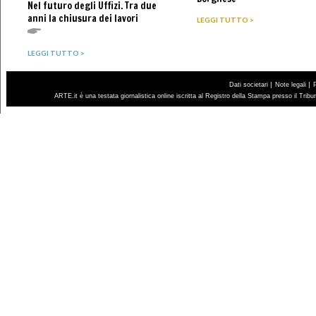
Nel futuro degli Uffizi. Tra due
anni la chiusura dei lavori
LEGGI TUTTO >
LEGGI TUTTO >
|
|
Dati societari
Note legali
ARTE.it è una testata giornalistica online iscritta al Registro della Stampa presso il Trib