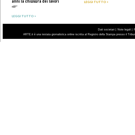
anni la chiusura dei lavori
LEGGI TUTTO >
LEGGI TUTTO >
|
|
Dati societari
Note legali
ARTE.it è una testata giornalistica online iscritta al Registro della Stampa presso il Trib