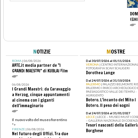
DOM
(GHI
N
OTIZIE
M
OSTRE
ROMA
| 06/08/2026
Dal 30/07/2026 al 01/11/2026
ARTE.it media partner de "I
VERONA
| CENTRO INTERNAZIONAL
FOTOGRAFIA SCAVI SCALIGERI
GRANDI MAESTRI" di KUBLAI Film
Dorothea Lange
Dal 24/07/2026 al 31/10/2026
PALERMO
| PALAZZO BELMONTE RIS
06/08/2026
PALERMO I PARCO ARCHEOLOGICO 
I Grandi Maestri: da Caravaggio
PAESAGGISTICO VALLE DEI TEMPLI -
a Herzog, cinque appuntamenti
AGRIGENTO
Botero. L’incanto del Mito I
al cinema con i giganti
Botero. Il peso dei sogni
dell'immaginario
Dal 24/07/2026 al 31/01/2027
LECCE
| LECCE – MUSEO MUST I CO
Il nuovo volto del museo fiorentino
– GALLERIA NAZIONALE DI COSENZ
Tesori nascosti della Galleri
">
FIRENZE
| 06/08/2026
Borghese
Nel futuro degli Uffizi. Tra due