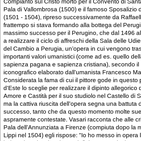
Compianto sul Cristo morto per il Convento di Sant
Pala di Vallombrosa (1500) e il famoso Sposalizio d
(1501 - 1504), ripreso successivamente da Raffaell
frattempo si stava formando alla bottega del Perugin
massimo successo per il Perugino, che dal 1496 a
a realizzare il ciclo di affreschi della Sala delle Udi
del Cambio a Perugia, un’opera in cui vengono trasf
importanti valori umanistici (come ad es. quello de
sapienza pagana e sapienza cristiana), secondo i
iconografico elaborato dall’umanista Francesco Ma
Considerata la fama di cui il pittore gode in questo 
d'Este lo sceglie per realizzare il dipinto allegorico d
Amore e Castità per il suo studiolo nel Castello di 
ma la cattiva riuscita dell’opera segna una battuta d
successo, tanto che da questo momento molte sue
aspramente contestate. Vasari racconta che alle cr
Pala dell’Annunziata a Firenze (compiuta dopo la mo
Lippi nel 1504) egli rispose: "Io ho messo in opera le