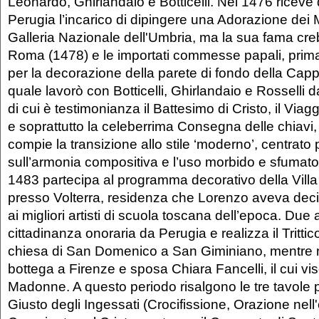
Leonardo, Ghirlandaio e Botticelli. Nel 1476 riceve d
Perugia l’incarico di dipingere una Adorazione dei M
Galleria Nazionale dell'Umbria, ma la sua fama cre
Roma (1478) e le importati commesse papali, prima 
per la decorazione della parete di fondo della Cappe
quale lavorò con Botticelli, Ghirlandaio e Rosselli 
di cui è testimonianza il Battesimo di Cristo, il Viag
e soprattutto la celeberrima Consegna delle chiavi, d
compie la transizione allo stile ‘moderno’, centrato
sull’armonia compositiva e l’uso morbido e sfumato 
1483 partecipa al programma decorativo della Villa
presso Volterra, residenza che Lorenzo aveva deci
ai migliori artisti di scuola toscana dell’epoca. Due
cittadinanza onoraria da Perugia e realizza il Trittico
chiesa di San Domenico a San Giminiano, mentre 
bottega a Firenze e sposa Chiara Fancelli, il cui vis
Madonne. A questo periodo risalgono le tre tavole 
Giusto degli Ingessati (Crocifissione, Orazione nell'o