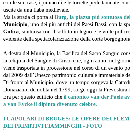
con le sue case, i pinnacoli e le torrette perfettamente co
uscite da una fiaba medievale.
Ma la strada ci porta al
Burg, la piazza più sontuosa del
Municipio
, uno dei più antichi dei Paesi Bassi, con la sp
Gotica
, sontuosa con il soffitto in legno e le volte poli
evidente della spettacolarizzazione della corte borgognon
A destra del Municipio, la Basilica del Sacro Sangue cons
la reliquia del Sangue di Cristo che, ogni anno, nel gior
viene trasportata in processione nel corso di un evento p
dal 2009 dall’Unesco patrimonio culturale immateriale de
Di fronte al Municipio, dove un tempo sorgeva la Cattedr
Donaziano, demolita nel 1799, sorge oggi la Prevostura
Era per questo edificio che
il canonico van der Paele a
a van Eycke il dipinto divenuto celebre.
I CAPOLARI DI BRUGES: LE OPERE DEI FLE
DEI PRIMITIVI FIAMMINGHI - FOTO