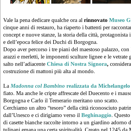
Vale la pena dedicare qualche ora al
rinnovato
Museo G
cinque anni di restauro, ha riaperto i battenti per raccon
concept e nuove stanze, la storia della città, protagonista
e dell’epoca felice dei Duchi di Borgogna.
Dopo aver percorso i tre piani del maestoso palazzo, con 
arazzi e merletti, le imponenti sculture lignee e le vetrate
salto nell’adiacente
Chiesa di Nostra Signora
,
considera
costruzione di mattoni più alta al mondo.
La
Madonna col Bambino
realizzata da
Michelangelo
fiato. Ma anche le cripte affrescate del Duecento e i maus
Borgogna e Carlo il Temerario meritano uno scatto.
Cerchiamo un altro “tesoro” della città riconosciuto patr
dall’Unesco e ci dirigiamo verso il
Beghinaggio
. Questo
di casette bianche raccolte intorno a un giardino adorno di
tulipani emana una certa spiritualità. Creato nel 1245 da 