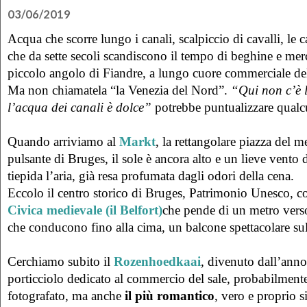
03/06/2019
Acqua che scorre lungo i canali, scalpiccio di cavalli, le
che da sette secoli scandiscono il tempo di beghine e mer
piccolo angolo di Fiandre, a lungo cuore commerciale d
Ma non chiamatela “la Venezia del Nord”.
“Qui non c’è l
l’acqua dei canali è dolce”
potrebbe puntualizzare qualcu
Quando arriviamo al
Markt
, la rettangolare piazza del m
pulsante di Bruges, il sole è ancora alto e un lieve vent
tiepida l’aria, già resa profumata dagli odori della cena.
Eccolo il centro storico di Bruges, Patrimonio Unesco, co
Civica medievale (il Belfort)
che pende di un metro verso
che conducono fino alla cima, un balcone spettacolare sull
Cerchiamo subito il
Rozenhoedkaai
, divenuto dall’anno
porticciolo dedicato al commercio del sale, probabilmente
fotografato, ma anche
il più romantico
, vero e proprio 