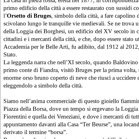
La casa in pietra rossa, eretta nel 1877, in corrispondenza 
primo edificio della città a essere restaurato con sussid
l’
Orsetto di Bruges
, simbolo della città, a fare capolino 
scivolano lungo le tranquille vie medievali. Se ne trova 
della Loggia dei Borghesi, un edificio del XV secolo in c
cittadini e i mercanti della città, e che, dopo essere stato 
Accademia per le Belle Arti, fu adibito, dal 1912 al 2012
Stato.
La leggenda narra che nell’XI secolo, quando Baldovino 
primo conte di Fiandra, visitò Bruges per la prima volta, 
enorme orso bruno coperto di neve che riuscì a uccidere 
eleggendolo a simbolo della città.
Siamo nell’anima commerciale di questo gioiello fiamm
Piazza della Borsa, dove un tempo si ergevano la Loggia
Fiorentini e quella dei Veneziani, e dove i mercanti di tu
appuntamento davanti alla Casa “Ter Beurse”, una locand
derivato il termine “borsa”.