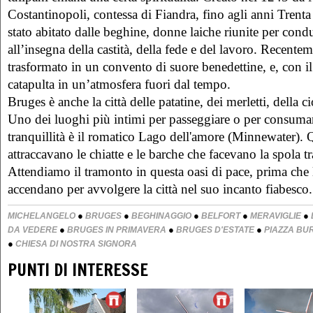
Costantinopoli, contessa di Fiandra, fino agli anni Trent
stato abitato dalle beghine, donne laiche riunite per cond
all’insegna della castità, della fede e del lavoro. Recentem
trasformato in un convento di suore benedettine, e, con il 
catapulta in un’atmosfera fuori dal tempo.
Bruges è anche la città delle patatine, dei merletti, della ci
Uno dei luoghi più intimi per passeggiare o per consuma
tranquillità è il romatico Lago dell'amore (Minnewater).
attraccavano le chiatte e le barche che facevano la spola 
Attendiamo il tramonto in questa oasi di pace, prima che le
accendano per avvolgere la città nel suo incanto fiabesco.
●
●
●
●
●
MICHELANGELO
BRUGES
BEGHINAGGIO
BELFORT
MERAVIGLIE
●
●
●
DA VEDERE
BRUGES IN PRIMAVERA
BRUGES D'ESTATE
PIAZZA BU
●
CHIESA DI NOSTRA SIGNORA
PUNTI DI INTERESSE