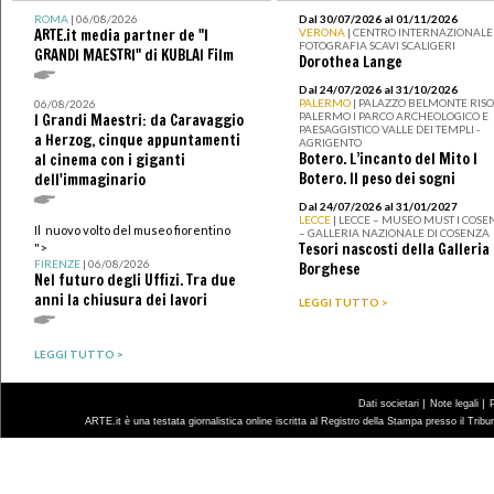
ROMA
| 06/08/2026
Dal 30/07/2026 al 01/11/2026
ARTE.it media partner de "I
VERONA
| CENTRO INTERNAZIONALE 
FOTOGRAFIA SCAVI SCALIGERI
GRANDI MAESTRI" di KUBLAI Film
Dorothea Lange
Dal 24/07/2026 al 31/10/2026
PALERMO
| PALAZZO BELMONTE RISO 
06/08/2026
PALERMO I PARCO ARCHEOLOGICO E
I Grandi Maestri: da Caravaggio
PAESAGGISTICO VALLE DEI TEMPLI -
a Herzog, cinque appuntamenti
AGRIGENTO
Botero. L’incanto del Mito I
al cinema con i giganti
Botero. Il peso dei sogni
dell'immaginario
Dal 24/07/2026 al 31/01/2027
LECCE
| LECCE – MUSEO MUST I COSE
Il nuovo volto del museo fiorentino
– GALLERIA NAZIONALE DI COSENZA
Tesori nascosti della Galleria
">
FIRENZE
| 06/08/2026
Borghese
Nel futuro degli Uffizi. Tra due
anni la chiusura dei lavori
LEGGI TUTTO >
LEGGI TUTTO >
|
|
Dati societari
Note legali
ARTE.it è una testata giornalistica online iscritta al Registro della Stampa presso il Trib