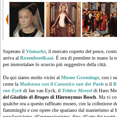
Superato il
Vismarkt
, il mercato coperto del pesce, costr
arriva al
Rozenhoedkaai
. È ora di prendere in mano la 
per immortalare lo scorcio più suggestivo della città.
Da qui siamo molto vicini al
Museo Groeninge
, con i s
come la
Madonna con il Canonico van der Paele
o il
R
van Eyck
di Jan van Eyck, il
Trittico Moreel
di Hans Me
del Giudizio di Bruges
di Hieronymus Bosch
. Ma vi co
qualche ora a questo raffinato museo, con la collezione de
fiamminghi e con opere che spaziano dal manierismo al b
neoclassicismo all’espressionismo, fino all’arte dei nostri 